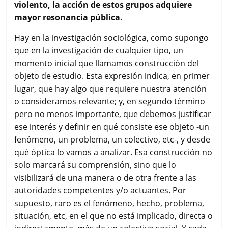
e
t
t
i
p
violento, la acción de estos grupos adquiere
b
t
s
l
a
mayor resonancia pública.
o
e
A
r
o
r
p
t
Hay en la investigación sociológica, como supongo
k
p
i
que en la investigación de cualquier tipo, un
r
momento inicial que llamamos construcción del
objeto de estudio. Esta expresión indica, en primer
lugar, que hay algo que requiere nuestra atención
o consideramos relevante; y, en segundo término
pero no menos importante, que debemos justificar
ese interés y definir en qué consiste ese objeto -un
fenómeno, un problema, un colectivo, etc-, y desde
qué óptica lo vamos a analizar. Esa construcción no
solo marcará su comprensión, sino que lo
visibilizará de una manera o de otra frente a las
autoridades competentes y/o actuantes. Por
supuesto, raro es el fenómeno, hecho, problema,
situación, etc, en el que no está implicado, directa o