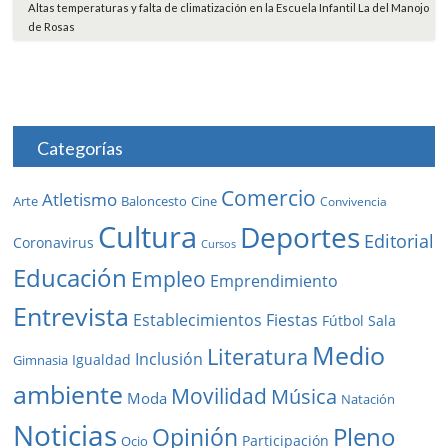
Altas temperaturas y falta de climatización en la Escuela Infantil La del Manojo
de Rosas
Categorías
Comercio
Atletismo
Baloncesto
Arte
Cine
Convivencia
Cultura
Deportes
Editorial
Coronavirus
Cursos
Educación
Empleo
Emprendimiento
Entrevista
Establecimientos
Fiestas
Fútbol Sala
Medio
Literatura
Inclusión
Igualdad
Gimnasia
ambiente
Movilidad
Música
Moda
Natación
Noticias
Pleno
Opinión
Participación
Ocio