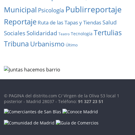
Publirreportaje
Municipal
Psicología
Reportaje
Salud
Ruta de las Tapas y Tiendas
Tertulias
Solidaridad
Sociales
Tecnología
Teatro
Tribuna
Urbanismo
Último
© PAGINA del distrito.com C/ Virgen de la Oliva 53 local 1
posterior - Madrid 28037 - Teléfono:
91 327 23 51