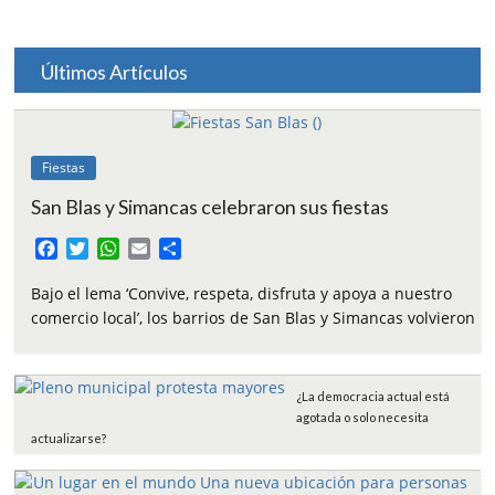
Últimos Artículos
Fiestas
San Blas y Simancas celebraron sus fiestas
F
T
W
E
C
a
w
h
m
o
c
i
a
a
m
Bajo el lema ‘Convive, respeta, disfruta y apoya a nuestro
e
t
t
i
p
comercio local’, los barrios de San Blas y Simancas volvieron
b
t
s
l
a
o
e
A
r
o
r
p
t
¿La democracia actual está
k
p
i
agotada o solo necesita
r
actualizarse?