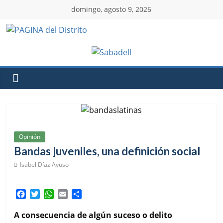
domingo, agosto 9, 2026
Opinión
Bandas juveniles, una definición social
Isabel Díaz Ayuso
F
T
W
E
C
a
w
h
m
o
c
i
a
a
m
A consecuencia de algún suceso o delito