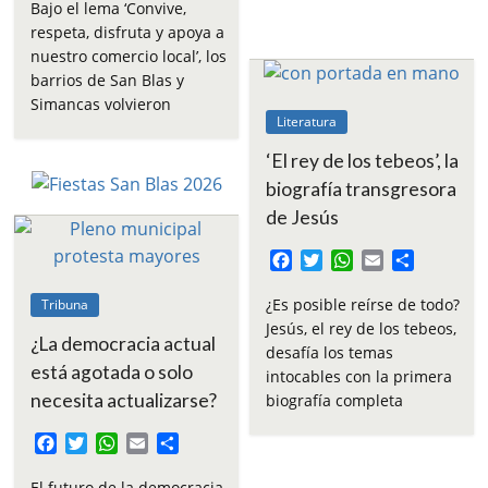
c
i
a
a
m
Bajo el lema ‘Convive,
e
t
t
i
p
respeta, disfruta y apoya a
b
t
s
l
a
nuestro comercio local’, los
o
e
A
r
barrios de San Blas y
o
r
p
t
Simancas volvieron
k
p
i
Literatura
r
‘El rey de los tebeos’, la
biografía transgresora
de Jesús
F
T
W
E
C
a
w
h
m
o
c
i
a
a
m
¿Es posible reírse de todo?
Tribuna
e
t
t
i
p
Jesús, el rey de los tebeos,
¿La democracia actual
b
t
s
l
a
desafía los temas
o
e
A
r
está agotada o solo
intocables con la primera
o
r
p
t
necesita actualizarse?
biografía completa
k
p
i
r
F
T
W
E
C
a
w
h
m
o
c
i
a
a
m
El futuro de la democracia