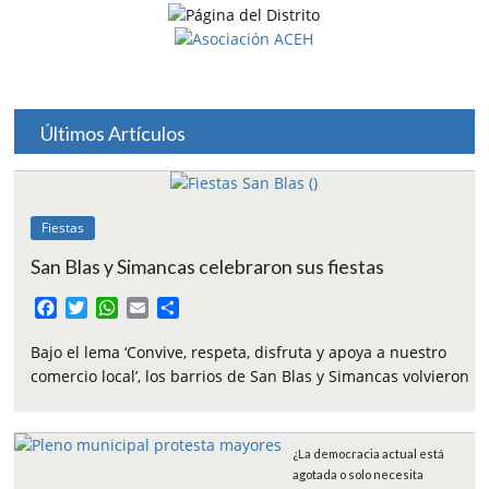
Últimos Artículos
Fiestas
San Blas y Simancas celebraron sus fiestas
F
T
W
E
C
a
w
h
m
o
c
i
a
a
m
Bajo el lema ‘Convive, respeta, disfruta y apoya a nuestro
e
t
t
i
p
comercio local’, los barrios de San Blas y Simancas volvieron
b
t
s
l
a
o
e
A
r
o
r
p
t
¿La democracia actual está
k
p
i
agotada o solo necesita
r