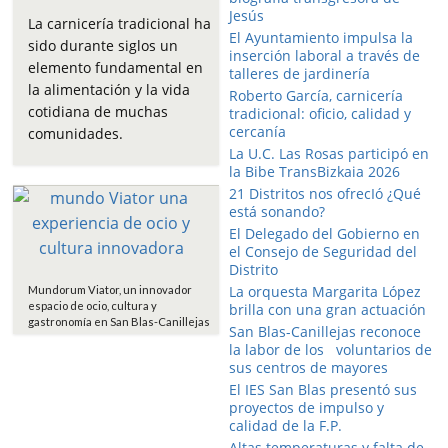
a
w
h
m
o
Jesús
c
i
a
a
m
La carnicería tradicional ha
El Ayuntamiento impulsa la
e
t
t
i
p
sido durante siglos un
inserción laboral a través de
b
t
s
l
a
elemento fundamental en
talleres de jardinería
o
e
A
r
la alimentación y la vida
Roberto García, carnicería
o
r
p
t
cotidiana de muchas
tradicional: oficio, calidad y
k
p
i
cercanía
comunidades.
r
La U.C. Las Rosas participó en
la Bibe TransBizkaia 2026
21 Distritos nos ofrecIó ¿Qué
está sonando?
El Delegado del Gobierno en
el Consejo de Seguridad del
Distrito
La orquesta Margarita López
Mundorum Viator, un innovador
espacio de ocio, cultura y
brilla con una gran actuación
gastronomía en San Blas-Canillejas
San Blas-Canillejas reconoce
la labor de los voluntarios de
sus centros de mayores
El IES San Blas presentó sus
proyectos de impulso y
calidad de la F.P.
Altas temperaturas y falta de