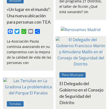
Inclusión
del programa 21 Distritos,
o
e
A
r
el taller de ficción ¿Qué
«Un lugar en el mundo”:
o
r
p
t
está sonando? Un
k
p
i
Una nueva ubicación
r
para personas con TEA
F
T
W
E
C
a
w
h
m
o
c
i
a
a
m
La Asociación Pauta
e
t
t
i
p
continúa avanzando en su
b
t
s
l
a
compromiso con la mejora
o
e
A
r
de la calidad de vida de las
o
r
p
t
personas con
k
p
i
r
Pleno Municipal
El Delegado del
Gobierno en el Consejo
de Seguridad del
Distrito
Tertulias