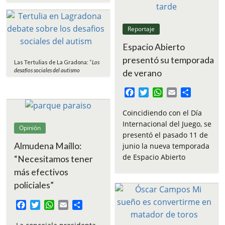
Reportaje
Espacio Abierto
presentó su temporada
Las Tertulias de La Gradona: “
Los
desafíos sociales del autismo
de verano
F
T
W
E
C
a
w
h
m
o
c
i
a
a
m
Coincidiendo con el Día
e
t
t
i
p
Internacional del Juego, se
Opinión
b
t
s
l
a
presentó el pasado 11 de
o
e
A
r
Almudena Maíllo:
junio la nueva temporada
o
r
p
t
de Espacio Abierto
“Necesitamos tener
k
p
i
más efectivos
r
policiales”
F
T
W
E
C
a
w
h
m
o
c
i
a
a
m