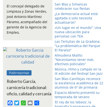
a
w
h
m
o
San Blas y Simancas
c
i
a
a
m
El concejal delegado de
celebraron sus fiestas
e
t
t
i
p
Limpieza y Zonas Verdes,
¿La democracia actual está
b
t
s
l
a
José Antonio Martínez
agotada o solo necesita
o
e
A
r
Páramo, acompañado del
actualizarse?
o
r
p
t
gerente de la Agencia de
«Un lugar en el mundo”: Una
k
p
i
nueva ubicación para
Empleo,
r
personas con TEA
Las Tertulias de La Gradona:
“La problemática del Parque
El Paraíso”
Almudena Maíllo:
“Necesitamos tener más
efectivos policiales”
Música, ritmo y compás en la
Publirreportaje
IX edición del festival San Jazz
San Blas-Canillejas reconoce
Roberto García,
la excelencia académica de 22
carnicería tradicional:
alumnos de 6º de primaria
Espacio Abierto presentó su
oficio, calidad y cercanía
temporada de verano
‘El rey de los tebeos’, la
F
T
W
E
C
biografía transgresora de