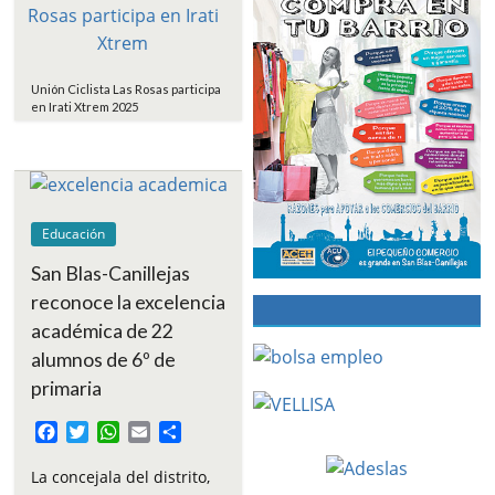
Unión Ciclista Las Rosas participa
en Irati Xtrem 2025
Educación
San Blas-Canillejas
reconoce la excelencia
académica de 22
alumnos de 6º de
primaria
F
T
W
E
C
a
w
h
m
o
c
i
a
a
m
La concejala del distrito,