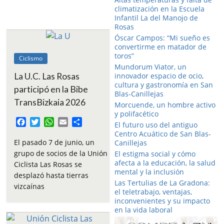
climatización en la Escuela
Infantil La del Manojo de
Rosas
Óscar Campos: “Mi sueño es
convertirme en matador de
toros”
Ciclismo
Mundorum Viator, un
innovador espacio de ocio,
La U.C. Las Rosas
cultura y gastronomía en San
participó en la Bibe
Blas-Canillejas
TransBizkaia 2026
Morcuende, un hombre activo
y polifacético
F
T
W
E
C
El futuro uso del antiguo
a
w
h
m
o
Centro Acuático de San Blas-
c
i
a
a
m
El pasado 7 de junio, un
Canillejas
e
t
t
i
p
grupo de socios de la Unión
El estigma social y cómo
b
t
s
l
a
afecta a la educación, la salud
Ciclista Las Rosas se
o
e
A
r
mental y la inclusión
desplazó hasta tierras
o
r
p
t
Las Tertulias de La Gradona:
vizcaínas
k
p
i
el teletrabajo, ventajas,
inconvenientes y su impacto
r
en la vida laboral