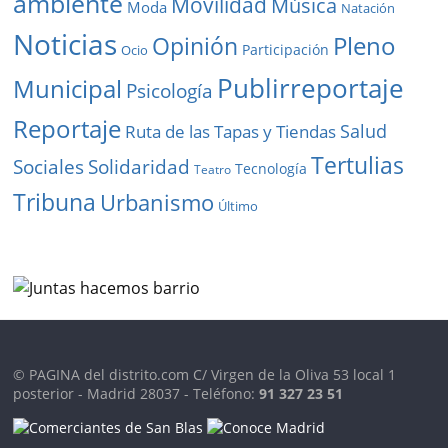
ambiente
Movilidad
Música
Moda
Natación
Noticias
Pleno
Opinión
Participación
Ocio
Publirreportaje
Municipal
Psicología
Reportaje
Salud
Ruta de las Tapas y Tiendas
Tertulias
Solidaridad
Sociales
Tecnología
Teatro
Tribuna
Urbanismo
Último
© PAGINA del distrito.com C/ Virgen de la Oliva 53 local 1
posterior - Madrid 28037 - Teléfono:
91 327 23 51