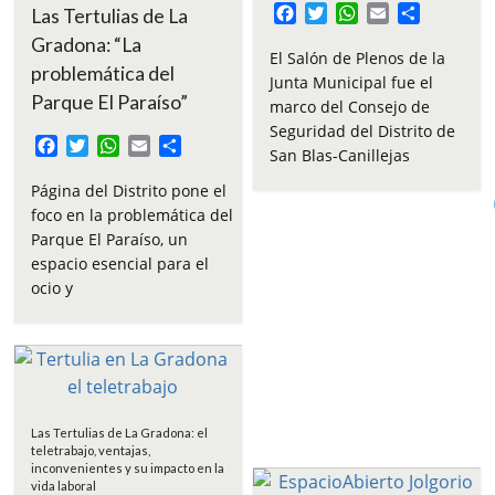
F
T
W
E
C
Las Tertulias de La
a
w
h
m
o
Gradona: “La
c
i
a
a
m
El Salón de Plenos de la
problemática del
e
t
t
i
p
Junta Municipal fue el
b
t
s
l
a
Parque El Paraíso”
marco del Consejo de
o
e
A
r
Seguridad del Distrito de
F
T
W
E
C
o
r
p
t
San Blas-Canillejas
a
w
h
m
o
k
p
i
c
i
a
a
m
r
Página del Distrito pone el
e
t
t
i
p
foco en la problemática del
b
t
s
l
a
Parque El Paraíso, un
o
e
A
r
espacio esencial para el
o
r
p
t
ocio y
k
p
i
r
Las Tertulias de La Gradona: el
teletrabajo, ventajas,
inconvenientes y su impacto en la
vida laboral