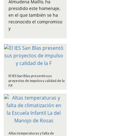
e
t
t
i
p
Almudena Maíllo, ha
b
t
s
l
a
presidido este homenaje,
o
e
A
r
en el que también se ha
o
r
p
t
reconocido el compromiso
k
p
i
y
r
El IES San Blas presentó sus
proyectos de impulso y calidad de la
F.P.
Altas temperaturas y falta de