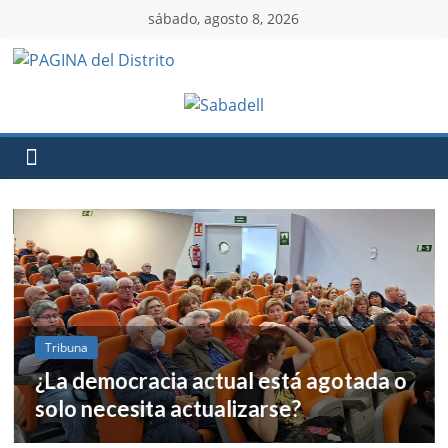
sábado, agosto 8, 2026
Tribuna
¿La democracia actual está agotada o
Asesoría / Abogados
Establecimientos
solo necesita actualizarse?
Servicios / Abogados / Asesoría /
Bancos / Gestoría / Seguros