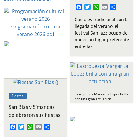
F
T
W
E
C
a
w
h
m
o
c
i
a
a
m
Cómo es tradicional con la
e
t
t
i
p
llegada del verano, el
Programación cultural
b
t
s
l
a
festival San Jazz ocupó de
verano 2026 pdf
o
e
A
r
nuevo un lugar preferente
o
r
p
t
entre las
k
p
i
r
La orquesta Margarita López brilla
Fiestas
con una gran actuación
San Blas y Simancas
celebraron sus fiestas
F
T
W
E
C
a
w
h
m
o