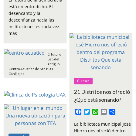
e
t
t
i
p
está en entredicho. El
b
t
s
l
a
desencanto y la
o
e
A
r
desconfianza hacia las
o
r
p
t
instituciones es cada vez
k
p
i
mas
r
El futuro
uso del
antiguo
Centro Acuático de San Blas-
Canillejas
Cultura
21 Distritos nos ofrecIó
¿Qué está sonando?
F
T
W
E
C
a
w
h
m
o
c
i
a
a
m
La biblioteca municipal José
e
t
t
i
p
Hierro nos ofreció dentro
b
t
s
l
a