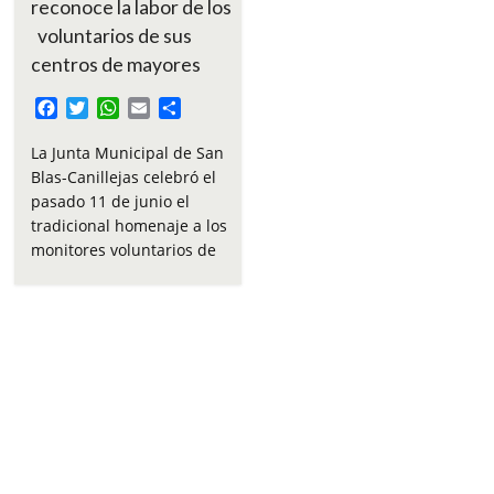
reconoce la labor de los
voluntarios de sus
centros de mayores
F
T
W
E
C
a
w
h
m
o
c
i
a
a
m
La Junta Municipal de San
e
t
t
i
p
Blas-Canillejas celebró el
b
t
s
l
a
pasado 11 de junio el
o
e
A
r
tradicional homenaje a los
o
r
p
t
monitores voluntarios de
k
p
i
r