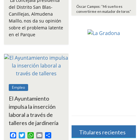
La concejala presidenta
e
t
t
i
p
del Distrito San Blas-
Óscar Campos: “Mi sueño es
b
t
s
l
a
convertirme en matador de toros”
Canillejas, Almudena
o
e
A
r
Maíllo, nos da su opinión
o
r
p
t
sobre el problema latente
k
p
i
en el Parque
r
Empleo
El Ayuntamiento
impulsa la inserción
laboral a través de
talleres de jardinería
Titulares recientes
F
T
W
E
C