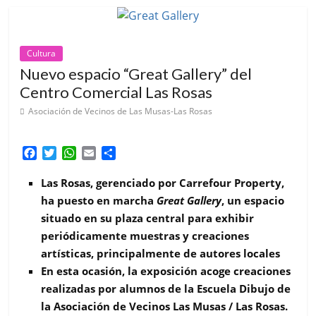
Cultura
Nuevo espacio “Great Gallery” del
Centro Comercial Las Rosas
Asociación de Vecinos de Las Musas-Las Rosas
F
T
W
E
C
a
w
h
m
o
c
i
a
a
m
Las Rosas, gerenciado por Carrefour Property,
e
t
t
i
p
ha puesto en marcha
Great Gallery
, un espacio
b
t
s
l
a
situado en su plaza central para exhibir
o
e
A
r
periódicamente muestras y creaciones
o
r
p
t
k
p
i
artísticas, principalmente de autores locales
r
En esta ocasión, la exposición acoge creaciones
realizadas por alumnos de la Escuela
Dibujo de
la Asociación de Vecinos Las Musas / Las Rosas.