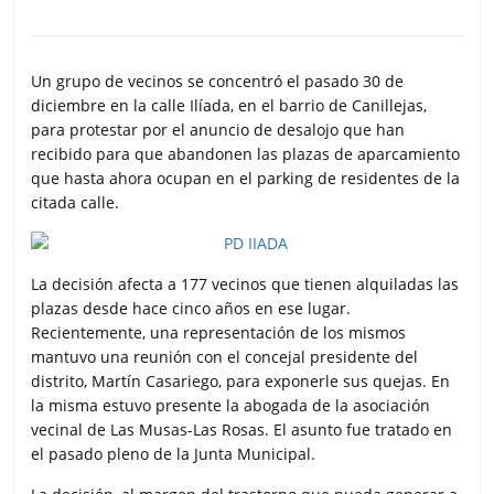
a
w
h
m
o
c
i
a
a
m
e
t
t
i
p
b
t
s
l
a
Un grupo de vecinos se concentró el pasado 30 de
o
e
A
r
diciembre en la calle Ilíada, en el barrio de Canillejas,
o
r
p
t
para protestar por el anuncio de desalojo que han
k
p
i
recibido para que abandonen las plazas de aparcamiento
r
que hasta ahora ocupan en el parking de residentes de la
citada calle.
La decisión afecta a 177 vecinos que tienen alquiladas las
plazas desde hace cinco años en ese lugar.
Recientemente, una representación de los mismos
mantuvo una reunión con el concejal presidente del
distrito, Martín Casariego, para exponerle sus quejas. En
la misma estuvo presente la abogada de la asociación
vecinal de Las Musas-Las Rosas. El asunto fue tratado en
el pasado pleno de la Junta Municipal.