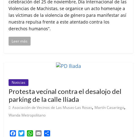
celebración del 25 de noviembre, Día Internacional de las
Violencias de Machistas, se organice un acto homenaje a
las víctimas de la violencia de género para manifestar así
nuestra repulsa frente a este atentado contra los
derechos humanos”.
Leer más
Noticias
Protesta vecinal contra el desalojo del
parking de la calle Ilíada
,
,
Asociación de Vecinos de Las Musas-Las Rosas
Martín Casariego
Wanda Metropolitano
F
T
W
E
C