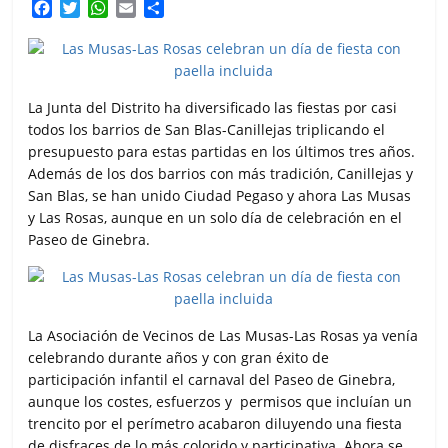
F
T
W
E
C
a
w
h
m
o
c
i
a
a
m
e
t
t
i
p
b
t
s
l
a
o
e
A
r
La Junta del Distrito ha diversificado las fiestas por casi
o
r
p
t
todos los barrios de San Blas-Canillejas triplicando el
k
p
i
presupuesto para estas partidas en los últimos tres años.
r
Además de los dos barrios con más tradición, Canillejas y
San Blas, se han unido Ciudad Pegaso y ahora Las Musas
y Las Rosas, aunque en un solo día de celebración en el
Paseo de Ginebra.
La Asociación de Vecinos de Las Musas-Las Rosas ya venía
celebrando durante años y con gran éxito de
participación infantil el carnaval del Paseo de Ginebra,
aunque los costes, esfuerzos y permisos que incluían un
trencito por el perímetro acabaron diluyendo una fiesta
de disfraces de lo más colorido y participativa. Ahora se