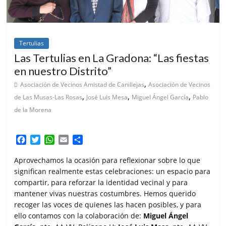
Tertulias
Las Tertulias en La Gradona: “Las fiestas
en nuestro Distrito”
,
Asociación de Vecinos Amistad de Canillejas
Asociación de Vecinos
,
,
,
de Las Musas-Las Rosas
José Luis Mesa
Miguel Ángel García
Pablo
de la Morena
F
T
W
E
C
a
w
h
m
o
c
i
a
a
m
Aprovechamos la ocasión para reflexionar sobre lo que
e
t
t
i
p
significan realmente estas celebraciones: un espacio para
b
t
s
l
a
compartir, para reforzar la identidad vecinal y para
o
e
A
r
mantener vivas nuestras costumbres. Hemos querido
o
r
p
t
recoger las voces de quienes las hacen posibles, y para
k
p
i
ello contamos con la colaboración de:
Miguel Ángel
r