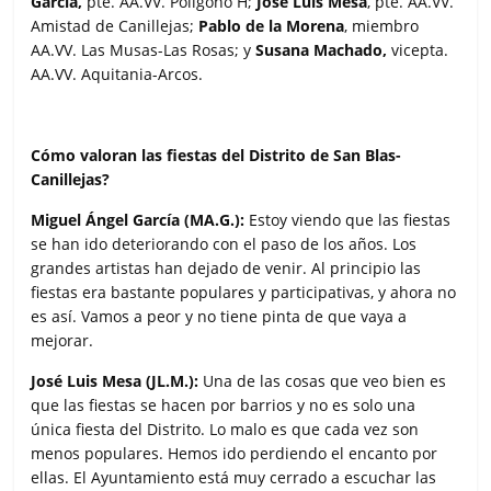
García,
pte. AA.VV. Polígono H;
José Luis Mesa
, pte. AA.VV.
Amistad de Canillejas;
Pablo de la Morena
, miembro
AA.VV. Las Musas-Las Rosas; y
Susana Machado,
vicepta.
AA.VV. Aquitania-Arcos.
Cómo valoran las fiestas del Distrito de San Blas-
Canillejas?
Miguel Ángel García (MA.G.):
Estoy viendo que las fiestas
se han ido deteriorando con el paso de los años. Los
grandes artistas han dejado de venir. Al principio las
fiestas era bastante populares y participativas, y ahora no
es así. Vamos a peor y no tiene pinta de que vaya a
mejorar.
José Luis Mesa (JL.M.):
Una de las cosas que veo bien es
que las fiestas se hacen por barrios y no es solo una
única fiesta del Distrito. Lo malo es que cada vez son
menos populares. Hemos ido perdiendo el encanto por
ellas. El Ayuntamiento está muy cerrado a escuchar las