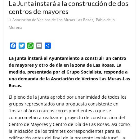
La Junta instará a la construcción de dos
centros de mayores
,
Asociación de Vecinos de Las Musas-Las Rosas
Pablo de la
Morena
F
T
W
E
C
a
w
h
m
o
c
i
a
a
m
La Junta instará al Ayuntamiento a construir un centro
e
t
t
i
p
de mayores y otro de día en la zona de Las Rosas. La
b
t
s
l
a
medida, presentada por el Grupo Socialista, responde a
o
e
A
r
una demanda de la Asociación de Vecinos Las Musas-Las
o
r
p
t
Rosas.
k
p
i
r
El pleno de la Junta aprobó por unanimidad de todos los
grupos representados una propuesta consistente en
“instar al área o áreas correspondientes a que se
comprometan a realizar el proyecto de construcción del
Centro de Mayores y Centro de Día de Las Rosas, así como
la iniciación de los trámites correspondientes para su
edificación antes del final de la presente legislatura”. La