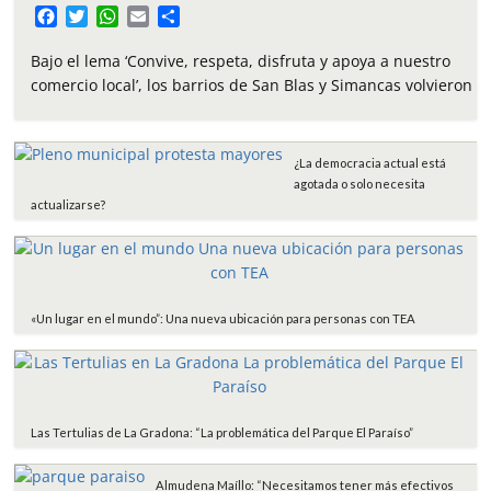
F
T
W
E
C
a
w
h
m
o
c
i
a
a
m
Bajo el lema ‘Convive, respeta, disfruta y apoya a nuestro
e
t
t
i
p
comercio local’, los barrios de San Blas y Simancas volvieron
b
t
s
l
a
o
e
A
r
o
r
p
t
¿La democracia actual está
k
p
i
agotada o solo necesita
r
actualizarse?
«Un lugar en el mundo”: Una nueva ubicación para personas con TEA
Las Tertulias de La Gradona: “La problemática del Parque El Paraíso”
Almudena Maíllo: “Necesitamos tener más efectivos