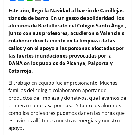
a
w
h
m
o
c
i
a
a
m
Este año, llegó la Navidad al barrio de Canillejas
e
t
t
i
p
tiznada de barro. En un gesto de solidaridad, los
b
t
s
l
a
alumnos de Bachillerato del Colegio Santo Ángel,
o
e
A
r
junto con sus profesores, acudieron a Valencia a
o
r
p
t
k
p
i
colaborar directamente en la limpieza de las
r
calles y en el apoyo a las personas afectadas por
las fuertes inundaciones provocadas por la
DANA en los pueblos de Picanya, Paiporta y
Catarroja.
El trabajo en equipo fue impresionante. Muchas
familias del colegio colaboraron aportando
productos de limpieza y donativos, que llevamos de
primera mano casa por casa. Y tanto los alumnos
como los profesores pudimos dar en las horas que
estuvimos allí, todas nuestras energías y nuestro
apoyo.