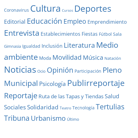
Cultura
Deportes
Coronavirus
Cursos
Educación
Empleo
Editorial
Emprendimiento
Entrevista
Establecimientos
Fiestas
Fútbol Sala
Medio
Literatura
Inclusión
Igualdad
Gimnasia
ambiente
Movilidad
Música
Moda
Natación
Noticias
Pleno
Opinión
Participación
Ocio
Publirreportaje
Municipal
Psicología
Reportaje
Salud
Ruta de las Tapas y Tiendas
Tertulias
Solidaridad
Sociales
Tecnología
Teatro
Tribuna
Urbanismo
Último