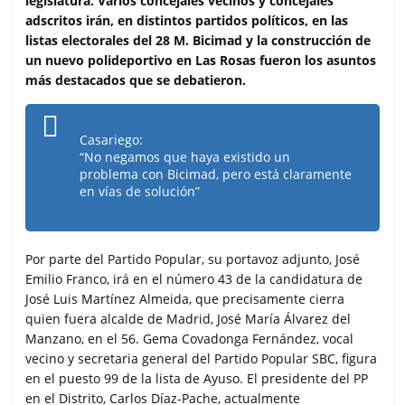
legislatura. Varios concejales vecinos y concejales
b
t
s
l
a
adscritos irán, en distintos partidos políticos, en las
o
e
A
r
listas electorales del 28 M. Bicimad y la construcción de
o
r
p
t
un nuevo polideportivo en Las Rosas fueron los asuntos
k
p
i
más destacados que se debatieron.
r
Casariego:
“No negamos que haya existido un
problema con Bicimad, pero está claramente
en vías de solución”
Por parte del Partido Popular, su portavoz adjunto, José
Emilio Franco, irá en el número 43 de la candidatura de
José Luis Martínez Almeida, que precisamente cierra
quien fuera alcalde de Madrid, José María Álvarez del
Manzano, en el 56. Gema Covadonga Fernández, vocal
vecino y secretaria general del Partido Popular SBC, figura
en el puesto 99 de la lista de Ayuso. El presidente del PP
en el Distrito, Carlos Díaz-Pache, actualmente