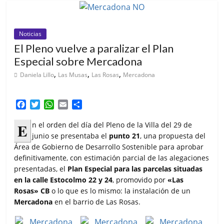
Noticias
El Pleno vuelve a paralizar el Plan
Especial sobre Mercadona
,
,
,
Daniela Lillo
Las Musas
Las Rosas
Mercadona
F
T
W
E
C
a
w
h
m
o
c
i
a
a
m
E
n el orden del día del Pleno de la Villa del 29 de
e
t
t
i
p
junio se presentaba el
punto 21
, una propuesta del
b
t
s
l
a
Área de Gobierno de Desarrollo Sostenible para aprobar
o
e
A
r
definitivamente, con estimación parcial de las alegaciones
o
r
p
t
presentadas, el
Plan Especial para las parcelas situadas
k
p
i
en la calle Estocolmo 22 y 24
, promovido por
«Las
r
Rosas» CB
o lo que es lo mismo: la instalación de un
Mercadona
en el barrio de Las Rosas.