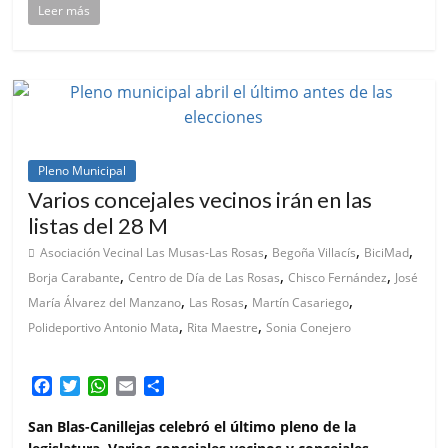
Leer más
Pleno Municipal
Varios concejales vecinos irán en las
listas del 28 M
,
,
,
Asociación Vecinal Las Musas-Las Rosas
Begoña Villacís
BiciMad
,
,
,
Borja Carabante
Centro de Día de Las Rosas
Chisco Fernández
José
,
,
,
María Álvarez del Manzano
Las Rosas
Martín Casariego
,
,
Polideportivo Antonio Mata
Rita Maestre
Sonia Conejero
F
T
W
E
C
a
w
h
m
o
c
i
a
a
m
San Blas-Canillejas celebró el último pleno de la
e
t
t
i
p