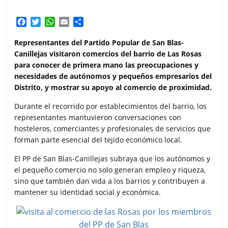
F
T
W
E
C
a
w
h
m
o
c
i
a
a
m
Representantes del Partido Popular de San Blas-
e
t
t
i
p
Canillejas visitaron comercios del barrio de Las Rosas
b
t
s
l
a
para conocer de primera mano las preocupaciones y
o
e
A
r
necesidades de autónomos y pequeños empresarios del
o
r
p
t
Distrito, y mostrar su apoyo al comercio de proximidad.
k
p
i
r
Durante el recorrido por establecimientos del barrio, los
representantes mantuvieron conversaciones con
hosteleros, comerciantes y profesionales de servicios que
forman parte esencial del tejido económico local.
El PP de San Blas-Canillejas subraya que los autónomos y
el pequeño comercio no solo generan empleo y riqueza,
sino que también dan vida a los barrios y contribuyen a
mantener su identidad social y económica.