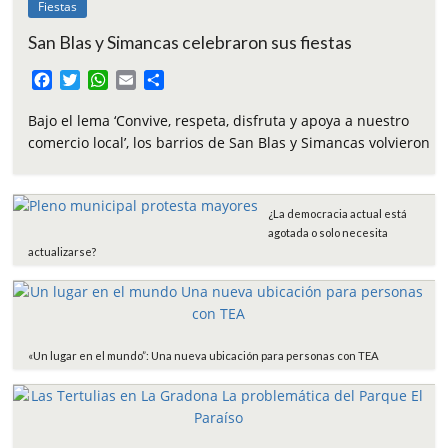
Fiestas
San Blas y Simancas celebraron sus fiestas
F
T
W
E
C
a
w
h
m
o
c
i
a
a
m
Bajo el lema ‘Convive, respeta, disfruta y apoya a nuestro
e
t
t
i
p
comercio local’, los barrios de San Blas y Simancas volvieron
b
t
s
l
a
o
e
A
r
o
r
p
t
¿La democracia actual está
k
p
i
agotada o solo necesita
r
actualizarse?
«Un lugar en el mundo”: Una nueva ubicación para personas con TEA