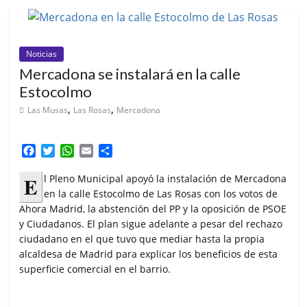
Noticias
Mercadona se instalará en la calle
Estocolmo
,
,
Las Musas
Las Rosas
Mercadona
F
T
W
E
C
a
w
h
m
o
c
i
a
a
m
E
l Pleno Municipal apoyó la instalación de Mercadona
e
t
t
i
p
en la calle Estocolmo de Las Rosas con los votos de
b
t
s
l
a
Ahora Madrid, la abstención del PP y la oposición de PSOE
o
e
A
r
y Ciudadanos. El plan sigue adelante a pesar del rechazo
o
r
p
t
ciudadano en el que tuvo que mediar hasta la propia
k
p
i
alcaldesa de Madrid para explicar los beneficios de esta
r
superficie comercial en el barrio.