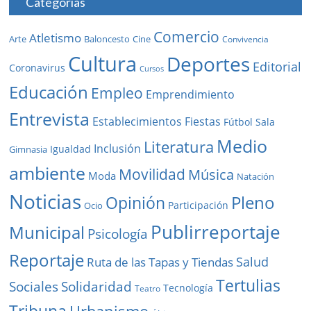
Categorías
Comercio
Atletismo
Baloncesto
Arte
Cine
Convivencia
Cultura
Deportes
Editorial
Coronavirus
Cursos
Educación
Empleo
Emprendimiento
Entrevista
Establecimientos
Fiestas
Fútbol Sala
Medio
Literatura
Inclusión
Igualdad
Gimnasia
ambiente
Movilidad
Música
Moda
Natación
Noticias
Pleno
Opinión
Participación
Ocio
Publirreportaje
Municipal
Psicología
Reportaje
Salud
Ruta de las Tapas y Tiendas
Tertulias
Solidaridad
Sociales
Tecnología
Teatro
Tribuna