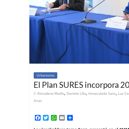
Urbanismo
El Plan SURES incorpora 2
,
,
,
Almudena Maillo
Daniela Lillo
Inmaculada Sanz
Luz C
Arias
F
T
W
E
C
a
w
h
m
o