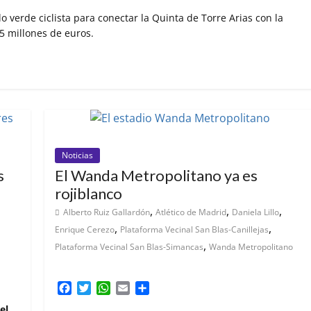
lo verde ciclista para conectar la Quinta de Torre Arias con la
5 millones de euros.
Noticias
s
El Wanda Metropolitano ya es
rojiblanco
,
,
,
Alberto Ruiz Gallardón
Atlético de Madrid
Daniela Lillo
,
,
Enrique Cerezo
Plataforma Vecinal San Blas-Canillejas
,
Plataforma Vecinal San Blas-Simancas
Wanda Metropolitano
F
T
W
E
C
a
w
h
m
o
el