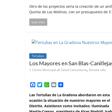
Otro de los proyectos sería la creación de un anil
Quinta de Los Molinos, con un presupuesto de 5´
Leer más
Tertulias
Los Mayores en San Blas-Canilleja
,
Centro Municipal de Salud Comunitaria
Daniela Lillo
F
T
W
E
C
a
w
h
m
o
c
i
a
a
m
Las Tertulias de La Gradona abordaron en esta
e
t
t
i
p
ocasión la situación de nuestros mayores en el
b
t
s
l
a
Distrito. Asistieron como invitados: Iluminada
o
e
A
r
Martín-Crespo, presidenta de Alcer Madrid; Isab