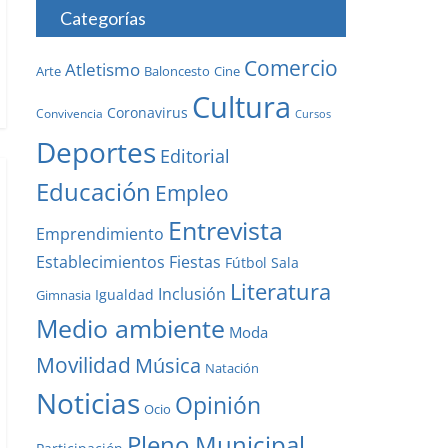
Categorías
Comercio
Atletismo
Baloncesto
Arte
Cine
Cultura
Coronavirus
Convivencia
Cursos
Deportes
Editorial
Educación
Empleo
Entrevista
Emprendimiento
Establecimientos
Fiestas
Fútbol Sala
Literatura
Inclusión
Igualdad
Gimnasia
Medio ambiente
Moda
Movilidad
Música
Natación
Noticias
Opinión
Ocio
Pleno Municipal