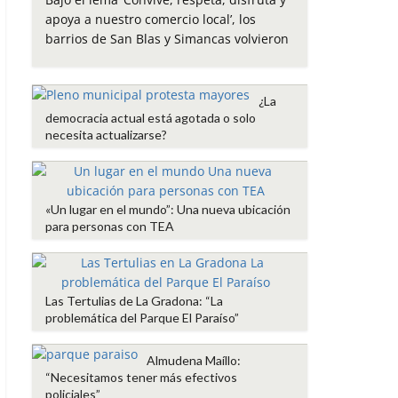
e
t
t
i
p
apoya a nuestro comercio local’, los
b
t
s
l
a
barrios de San Blas y Simancas volvieron
o
e
A
r
o
r
p
t
k
p
i
¿La
r
democracia actual está agotada o solo
necesita actualizarse?
«Un lugar en el mundo”: Una nueva ubicación
para personas con TEA
Las Tertulias de La Gradona: “La
problemática del Parque El Paraíso”
Almudena Maíllo:
“Necesitamos tener más efectivos
policiales”