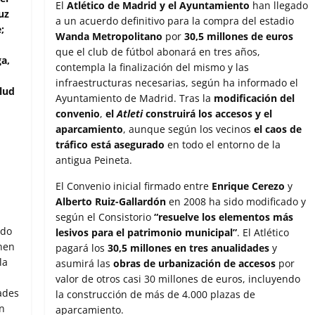
c
i
a
a
m
El
Atlético de Madrid y el Ayuntamiento
han llegado
uz
e
t
t
i
p
a un acuerdo definitivo para la compra del estadio
;
b
t
s
l
a
Wanda Metropolitano
por
30,5 millones de euros
o
e
A
r
que el club de fútbol abonará en tres años,
a,
o
r
p
t
contempla la finalización del mismo y las
k
p
i
infraestructuras necesarias, según ha informado el
r
alud
Ayuntamiento de Madrid. Tras la
modificación del
convenio
,
el
Atleti
construirá los accesos y el
aparcamiento
, aunque según los vecinos
el caos de
tráfico está asegurado
en todo el entorno de la
antigua Peineta.
El Convenio inicial firmado entre
Enrique Cerezo
y
Alberto Ruiz-Gallardón
en 2008 ha sido modificado y
según el Consistorio
“resuelve los elementos más
odo
lesivos para el patrimonio municipal”
. El Atlético
enen
pagará los
30,5 millones en tres anualidades
y
la
asumirá las
obras de urbanización de accesos
por
valor de otros casi 30 millones de euros, incluyendo
ades
la construcción de más de 4.000 plazas de
n
aparcamiento.