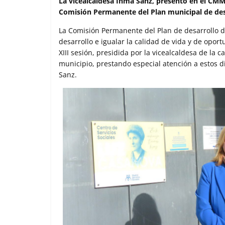
c
i
a
a
m
La vicealcaldesa Inma Sanz, presentó en el CMM 
e
t
t
i
p
Comisión Permanente del Plan municipal de desa
b
t
s
l
a
o
e
A
r
La Comisión Permanente del Plan de desarrollo de
o
r
p
t
desarrollo e igualar la calidad de vida y de opor
k
p
i
XIII sesión, presidida por la vicealcaldesa de la c
r
municipio, prestando especial atención a estos di
Sanz.