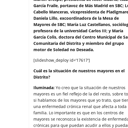
o
r
p
t
García Fraile, portavoz de Más Madrid en SBC; L
k
p
i
Cabello Manceras, vicepresidenta de Pladigmare
r
Daniela Lillo, excoordinadora de la Mesa de
Mayores de SBC; María Luz Castellanos, sociólog
profesora de la universidad Carlos III; y María
García Colis, doctora del Centro Municipal de S
Comunitaria del Distrito y miembro del grupo
motor de Soledad no Deseada.
[slideshow_deploy id=’17617′]
Cuál es la situación de nuestros mayores en el
Distrito?
Iluminada:
Yo creo que la situación de nuestros
mayores es un fiel reflejo de la del resto, sobre t
si hablamos de los mayores que yo trato, que ti
una enfermedad crónica renal que afecta a toda 
familia. Lo importante es que en los centros de
mayores se reconozca la existencia de enfermed
crónicas para que puedan acudir a ellos y pueda