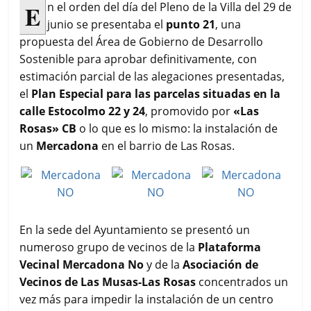
c
i
a
a
m
E
n el orden del día del Pleno de la Villa del 29 de
e
t
t
i
p
junio se presentaba el
punto 21
, una
b
t
s
l
a
propuesta del Área de Gobierno de Desarrollo
o
e
A
r
Sostenible para aprobar definitivamente, con
o
r
p
t
k
p
i
estimación parcial de las alegaciones presentadas,
r
el
Plan Especial para las parcelas situadas en la
calle Estocolmo 22 y 24
, promovido por
«Las
Rosas» CB
o lo que es lo mismo: la instalación de
un
Mercadona
en el barrio de Las Rosas.
En la sede del Ayuntamiento se presentó un
numeroso grupo de vecinos de la
Plataforma
Vecinal Mercadona No
y de la
Asociación de
Vecinos de Las Musas-Las Rosas
concentrados un
vez más para impedir la instalación de un centro