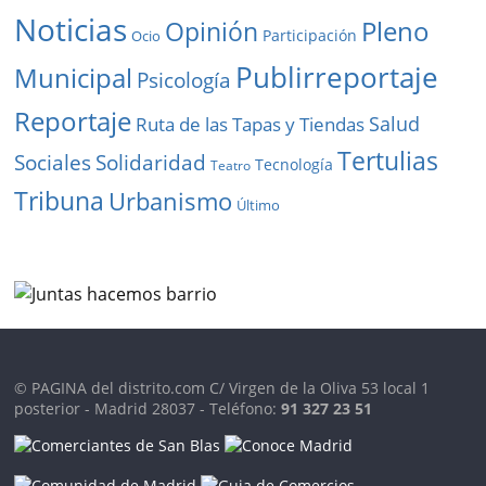
Noticias
Pleno
Opinión
Participación
Ocio
Publirreportaje
Municipal
Psicología
Reportaje
Salud
Ruta de las Tapas y Tiendas
Tertulias
Solidaridad
Sociales
Tecnología
Teatro
Tribuna
Urbanismo
Último
© PAGINA del distrito.com C/ Virgen de la Oliva 53 local 1
posterior - Madrid 28037 - Teléfono:
91 327 23 51