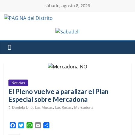
sábado, agosto 8, 2026
Noticias
El Pleno vuelve a paralizar el Plan
Especial sobre Mercadona
,
,
,
Daniela Lillo
Las Musas
Las Rosas
Mercadona
F
T
W
E
C
a
w
h
m
o