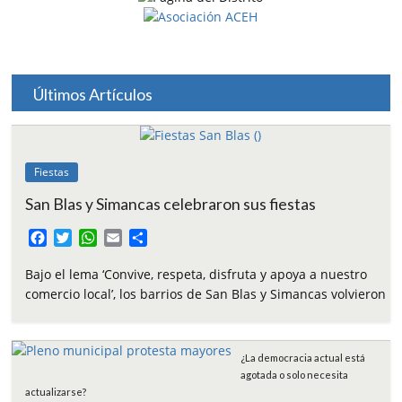
Últimos Artículos
Fiestas
San Blas y Simancas celebraron sus fiestas
F
T
W
E
C
a
w
h
m
o
c
i
a
a
m
Bajo el lema ‘Convive, respeta, disfruta y apoya a nuestro
e
t
t
i
p
comercio local’, los barrios de San Blas y Simancas volvieron
b
t
s
l
a
o
e
A
r
o
r
p
t
¿La democracia actual está
k
p
i
agotada o solo necesita
r
actualizarse?