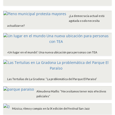
b
t
s
l
a
o
e
A
r
o
r
p
t
¿La democracia actual está
k
p
i
agotada o solo necesita
r
actualizarse?
«Un lugar en el mundo”: Una nueva ubicación para personas con TEA
Las Tertulias de La Gradona: “La problemática del Parque El Paraíso”
Almudena Maíllo: “Necesitamos tener más efectivos
policiales”
Música, ritmo y compás en la IX edición del festival San Jazz