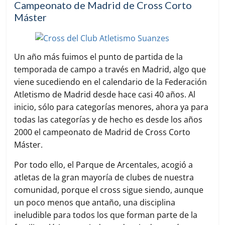
c
i
a
a
m
Campeonato de Madrid de Cross Corto
e
t
t
i
p
Máster
b
t
s
l
a
o
e
A
r
o
r
p
t
k
p
i
Un año más fuimos el punto de partida de la
r
temporada de campo a través en Madrid, algo que
viene sucediendo en el calendario de la Federación
Atletismo de Madrid desde hace casi 40 años. Al
inicio, sólo para categorías menores, ahora ya para
todas las categorías y de hecho es desde los años
2000 el campeonato de Madrid de Cross Corto
Máster.
Por todo ello, el Parque de Arcentales, acogió a
atletas de la gran mayoría de clubes de nuestra
comunidad, porque el cross sigue siendo, aunque
un poco menos que antaño, una disciplina
ineludible para todos los que forman parte de la