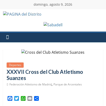
domingo, agosto 9, 2026
Deportes
XXXVII Cross del Club Atletismo
Suanzes
,
Federación Atletismo de Madrid
Parque de Arcentales
F
T
W
E
C
a
w
h
m
o