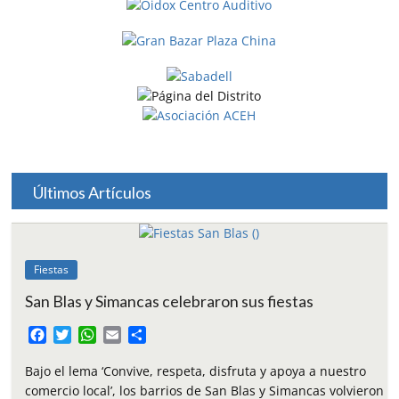
Últimos Artículos
Fiestas
San Blas y Simancas celebraron sus fiestas
F
T
W
E
C
a
w
h
m
o
c
i
a
a
m
Bajo el lema ‘Convive, respeta, disfruta y apoya a nuestro
e
t
t
i
p
comercio local’, los barrios de San Blas y Simancas volvieron