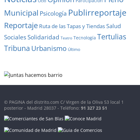
Participación
Ocio
Publirreportaje
Municipal
Psicología
Reportaje
Salud
Ruta de las Tapas y Tiendas
Tertulias
Solidaridad
Sociales
Tecnología
Teatro
Tribuna
Urbanismo
Último
© PAGINA del distrito.com C/ Virgen de la Oliva 53 local 1
posterior - Madrid 28037 - Teléfono:
91 327 23 51