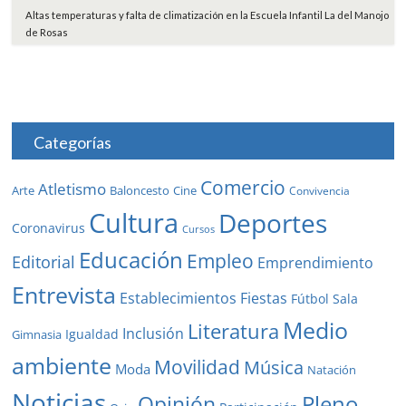
Altas temperaturas y falta de climatización en la Escuela Infantil La del Manojo
de Rosas
Categorías
Comercio
Atletismo
Baloncesto
Arte
Cine
Convivencia
Cultura
Deportes
Coronavirus
Cursos
Educación
Empleo
Editorial
Emprendimiento
Entrevista
Establecimientos
Fiestas
Fútbol Sala
Medio
Literatura
Inclusión
Igualdad
Gimnasia
ambiente
Movilidad
Música
Moda
Natación
Noticias
Pleno
Opinión