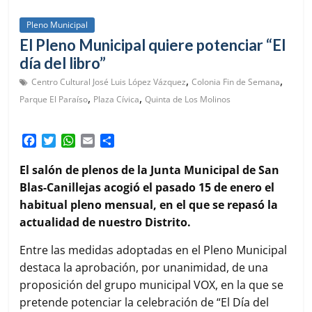
Pleno Municipal
El Pleno Municipal quiere potenciar “El
día del libro”
,
,
Centro Cultural José Luis López Vázquez
Colonia Fin de Semana
,
,
Parque El Paraíso
Plaza Cívica
Quinta de Los Molinos
F
T
W
E
C
a
w
h
m
o
c
i
a
a
m
El salón de plenos de la Junta Municipal de San
e
t
t
i
p
Blas-Canillejas acogió el pasado 15 de enero el
b
t
s
l
a
habitual pleno mensual, en el que se repasó la
o
e
A
r
actualidad de nuestro Distrito.
o
r
p
t
k
p
i
Entre las medidas adoptadas en el Pleno Municipal
r
destaca la aprobación, por unanimidad, de una
proposición del grupo municipal VOX, en la que se
pretende potenciar la celebración de “El Día del