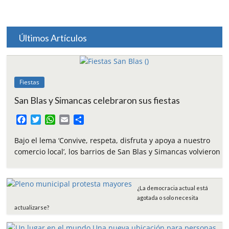
Últimos Artículos
Fiestas
San Blas y Simancas celebraron sus fiestas
F
T
W
E
C
a
w
h
m
o
c
i
a
a
m
Bajo el lema ‘Convive, respeta, disfruta y apoya a nuestro
e
t
t
i
p
comercio local’, los barrios de San Blas y Simancas volvieron
b
t
s
l
a
o
e
A
r
o
r
p
t
¿La democracia actual está
k
p
i
agotada o solo necesita
r
actualizarse?