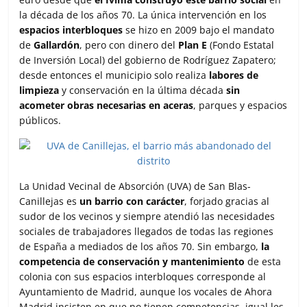
k
p
i
la década de los años 70. La única intervención en los
r
espacios interbloques
se hizo en 2009 bajo el mandato
de
Gallardón
, pero con dinero del
Plan E
(Fondo Estatal
de Inversión Local) del gobierno de Rodríguez Zapatero;
desde entonces el municipio solo realiza
labores de
limpieza
y conservación en la última década
sin
acometer obras necesarias en aceras
, parques y espacios
públicos.
La Unidad Vecinal de Absorción (UVA) de San Blas-
Canillejas es
un barrio con carácter
, forjado gracias al
sudor de los vecinos y siempre atendió las necesidades
sociales de trabajadores llegados de todas las regiones
de España a mediados de los años 70. Sin embargo,
la
competencia de conservación y mantenimiento
de esta
colonia con sus espacios interbloques corresponde al
Ayuntamiento de Madrid, aunque los vocales de Ahora
Madrid insisten en que no tienen competencias, igual les