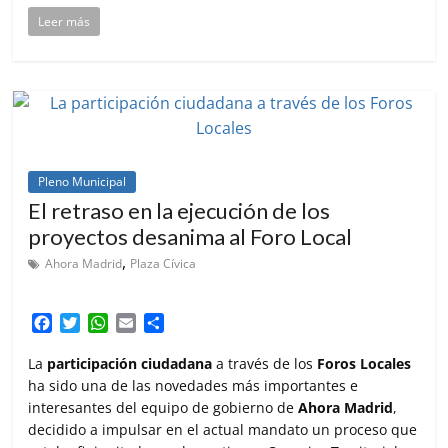
Leer más
Pleno Municipal
El retraso en la ejecución de los
proyectos desanima al Foro Local
,
Ahora Madrid
Plaza Cívica
F
T
W
E
C
a
w
h
m
o
c
i
a
a
m
La
participación ciudadana
a través de los
Foros Locales
e
t
t
i
p
ha sido una de las novedades más importantes e
b
t
s
l
a
interesantes del equipo de gobierno de
Ahora Madrid
,
o
e
A
r
decidido a impulsar en el actual mandato un proceso que
o
r
p
t