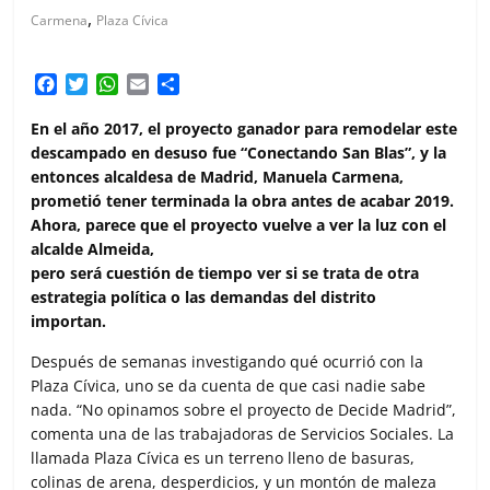
,
Carmena
Plaza Cívica
F
T
W
E
C
a
w
h
m
o
c
i
a
a
m
En el año 2017, el proyecto ganador para remodelar este
e
t
t
i
p
descampado en desuso fue “Conectando San Blas”, y la
b
t
s
l
a
entonces alcaldesa de Madrid, Manuela Carmena,
o
e
A
r
prometió tener terminada la obra antes de acabar 2019.
o
r
p
t
Ahora, parece que el proyecto vuelve a ver la luz con el
k
p
i
alcalde Almeida,
r
pero será cuestión de tiempo ver si se trata de otra
estrategia política o las demandas del distrito
importan.
Después de semanas investigando qué ocurrió con la
Plaza Cívica, uno se da cuenta de que casi nadie sabe
nada. “No opinamos sobre el proyecto de Decide Madrid”,
comenta una de las trabajadoras de Servicios Sociales. La
llamada Plaza Cívica es un terreno lleno de basuras,
colinas de arena, desperdicios, y un montón de maleza