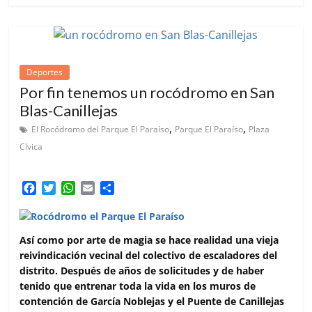
Deportes
Por fin tenemos un rocódromo en San
Blas-Canillejas
,
,
El Rocódromo del Parque El Paraíso
Parque El Paraíso
Plaza
Cívica
F
T
W
E
C
a
w
h
m
o
c
i
a
a
m
e
t
t
i
p
Así como por arte de magia se hace realidad una vieja
b
t
s
l
a
reivindicación vecinal del colectivo de escaladores del
o
e
A
r
distrito. Después de años de solicitudes y de haber
o
r
p
t
k
p
i
tenido que entrenar toda la vida en los muros de
r
contención de García Noblejas y el Puente de Canillejas