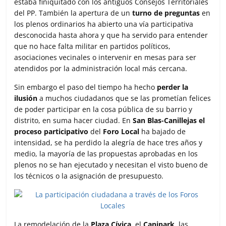
estaba finiquitado con los antiguos Consejos Territoriales
k
p
i
del PP. También la apertura de un
turno de preguntas
en
r
los plenos ordinarios ha abierto una vía participativa
desconocida hasta ahora y que ha servido para entender
que no hace falta militar en partidos políticos,
asociaciones vecinales o intervenir en mesas para ser
atendidos por la administración local más cercana.
Sin embargo el paso del tiempo ha hecho
perder la
ilusión
a muchos ciudadanos que se las prometían felices
de poder participar en la cosa pública de su barrio y
distrito, en suma hacer ciudad. En
San Blas-Canillejas el
proceso participativo
del
Foro Local
ha bajado de
intensidad, se ha perdido la alegría de hace tres años y
medio, la mayoría de las propuestas aprobadas en los
plenos no se han ejecutado y necesitan el visto bueno de
los técnicos o la asignación de presupuesto.
La remodelación de la
Plaza Cívica
, el
Canipark
, las