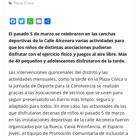
Plaza Cívica
F
T
W
E
C
a
w
h
m
o
c
i
a
a
m
El pasado 5 de marzo se celebraron en las canchas
e
t
t
i
p
deportivas de la Calle Alconera varias actividades para
b
t
s
l
a
que los niños de distintas asociaciones pudieran
o
e
A
r
disfrutar con el ejercicio físico y juegos al aire libre. Más
o
r
p
t
de 40 pequeños y adolescentes disfrutaron de la tarde.
k
p
i
r
Las intervenciones quincenales del distrito y las
actividades mensuales, como la tarde en la Plaza Cívica o
la Jornada de Deporte para la Convivencia se realizan
gracias a las asociaciones de vecinos que se unen para
seguir preservando un barrio más limpio, seguro y
adaptado para todos. En este caso, las actividades de las
que disfrutaron decenas de niños el pasado 5 de marzo
en las instalaciones deportivas de la calle Alconera fueron
organizadas por La Rueca, Caixa Preinfancia, el Espacio
Joven, el Equipo de Promoción Comunitaria de Inclusión a