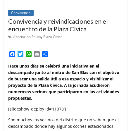
Convivencia
Convivencia y reivindicaciones en el
encuentro de la Plaza Cívica
,
Asociación Pauta
Plaza Cívica
F
T
W
E
C
a
w
h
m
o
c
i
a
a
m
Hace unos días se celebró una
iniciativa en el
e
t
t
i
p
descampado junto al metro de San Blas con el objetivo
b
t
s
l
a
de buscar una salida útil a ese espacio y visibilizar el
o
e
A
r
proyecto de la Plaza Cívica. A la jornada acudieron
o
r
p
t
numerosos vecinos que participaron en las actividades
k
p
i
propuestas.
r
[slideshow_deploy id=’11078′]
Son muchos los vecinos del distrito que no saben que el
descampado donde hay algunos coches estacionados