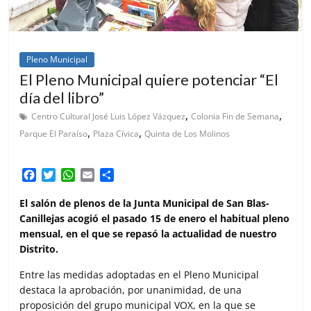
Pleno Municipal
El Pleno Municipal quiere potenciar “El
día del libro”
,
,
Centro Cultural José Luis López Vázquez
Colonia Fin de Semana
,
,
Parque El Paraíso
Plaza Cívica
Quinta de Los Molinos
F
T
W
E
C
a
w
h
m
o
c
i
a
a
m
El salón de plenos de la Junta Municipal de San Blas-
e
t
t
i
p
Canillejas acogió el pasado 15 de enero el habitual pleno
b
t
s
l
a
mensual, en el que se repasó la actualidad de nuestro
o
e
A
r
Distrito.
o
r
p
t
k
p
i
Entre las medidas adoptadas en el Pleno Municipal
r
destaca la aprobación, por unanimidad, de una
proposición del grupo municipal VOX, en la que se