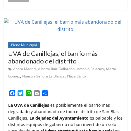
Pleno Municipal
UVA de Canillejas, el barrio más
abandonado del distrito
,
,
,
Ahora Madrid
Alberto Ruiz Gallardón
Antonio Palacios
Marta
,
,
Gómez
Nuestra Señora La Blanca
Plaza Cívica
F
T
W
E
C
a
w
h
m
o
c
i
a
a
m
La UVA de Canillejas
es posiblemente el barrio más
e
t
t
i
p
degradado y abandonado de todo el distrito de San Blas-
b
t
s
l
a
Canillejas.
La dejadez del Ayuntamiento
es palpable y los
o
e
A
r
distintos equipos de gobierno no han invertido un solo
o
r
p
t
euro desde que
el Ivima construyó este barrio social
en