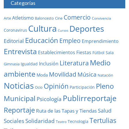
Categorías
Comercio
Atletismo
Baloncesto
Arte
Cine
Convivencia
Cultura
Deportes
Coronavirus
Cursos
Educación
Empleo
Editorial
Emprendimiento
Entrevista
Establecimientos
Fiestas
Fútbol Sala
Medio
Literatura
Inclusión
Igualdad
Gimnasia
ambiente
Movilidad
Música
Moda
Natación
Noticias
Pleno
Opinión
Participación
Ocio
Publirreportaje
Municipal
Psicología
Reportaje
Salud
Ruta de las Tapas y Tiendas
Tertulias
Solidaridad
Sociales
Tecnología
Teatro