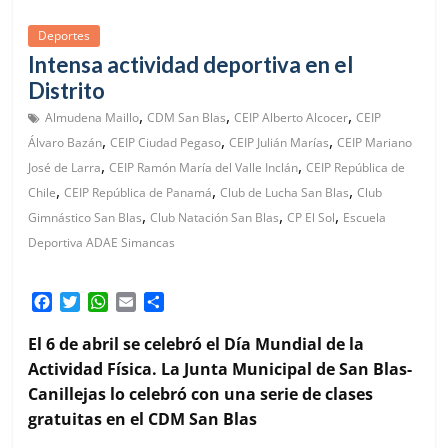
Deportes
Intensa actividad deportiva en el
Distrito
,
,
,
Almudena Maillo
CDM San Blas
CEIP Alberto Alcocer
CEIP
,
,
,
Álvaro Bazán
CEIP Ciudad Pegaso
CEIP Julián Marías
CEIP Mariano
,
,
José de Larra
CEIP Ramón María del Valle Inclán
CEIP República de
,
,
,
Chile
CEIP República de Panamá
Club de Lucha San Blas
Club
,
,
,
Gimnástico San Blas
Club Natación San Blas
CP El Sol
Escuela
Deportiva ADAE Simancas
F
T
W
E
C
a
w
h
m
o
c
i
a
a
m
El 6 de abril se celebró el Día Mundial de la
e
t
t
i
p
Actividad Física. La Junta Municipal de San Blas-
b
t
s
l
a
Canillejas lo celebró con una serie de clases
o
e
A
r
gratuitas en el CDM San Blas
o
r
p
t
k
p
i