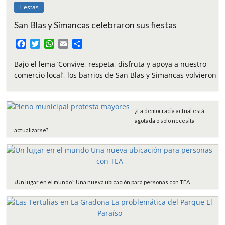
Fiestas
San Blas y Simancas celebraron sus fiestas
F
T
W
E
C
a
w
h
m
o
c
i
a
a
m
Bajo el lema ‘Convive, respeta, disfruta y apoya a nuestro
e
t
t
i
p
comercio local’, los barrios de San Blas y Simancas volvieron
b
t
s
l
a
o
e
A
r
o
r
p
t
¿La democracia actual está
k
p
i
agotada o solo necesita
r
actualizarse?
«Un lugar en el mundo”: Una nueva ubicación para personas con TEA