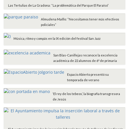
Las Tertulias de La Gradona: “La problemática del Parque El Paraíso”
Almudena Maíllo: “Necesitamos tener más efectivos
policiales”
Música, ritmo y compás en la IX edición del festival San Jazz
San Blas-Canillejas reconoce la excelencia
académica de 22 alumnos de 6º de primaria
Espacio Abierto presentó su
temporada de verano
‘El rey de los tebeos’, la biografía transgresora
de Jesús