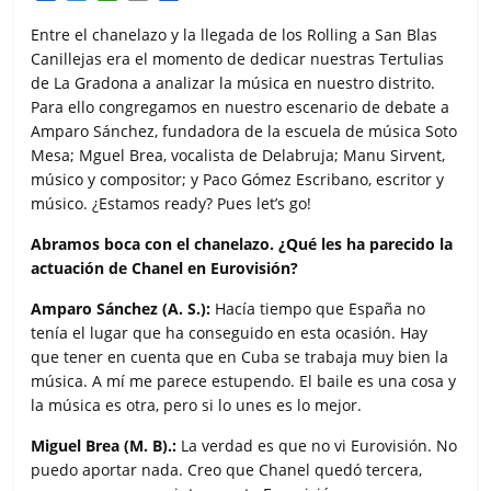
a
w
h
m
o
c
i
a
a
m
Entre el chanelazo y la llegada de los Rolling a San Blas
e
t
t
i
p
Canillejas era el momento de dedicar nuestras Tertulias
b
t
s
l
a
de La Gradona a analizar la música en nuestro distrito.
o
e
A
r
Para ello congregamos en nuestro escenario de debate a
o
r
p
t
Amparo Sánchez, fundadora de la escuela de música Soto
k
p
i
Mesa; Mguel Brea, vocalista de Delabruja; Manu Sirvent,
r
músico y compositor; y Paco Gómez Escribano, escritor y
músico. ¿Estamos ready? Pues let’s go!
Abramos boca con el chanelazo. ¿Qué les ha parecido la
actuación de Chanel en Eurovisión?
Amparo Sánchez (A. S.):
Hacía tiempo que España no
tenía el lugar que ha conseguido en esta ocasión. Hay
que tener en cuenta que en Cuba se trabaja muy bien la
música. A mí me parece estupendo. El baile es una cosa y
la música es otra, pero si lo unes es lo mejor.
Miguel Brea (M. B).:
La verdad es que no vi Eurovisión. No
puedo aportar nada. Creo que Chanel quedó tercera,