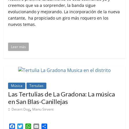
creemos que va a sorprender, la banda sigue
evolucionando y mejorando. La incorporación de la nueva
cantante, ha propiciado un giro más roquero en los
nuevos temas.
Leer más
Música
Tertulias
Las Tertulias de La Gradona: La música
en San Blas-Canillejas
,
Desert Dog
Manu Sirvent
F
T
W
E
C