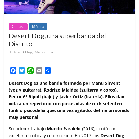
Cultura
Música
Desert Dog, una superbanda del
Distrito
,
Desert Dog
Manu Sirvent
F
T
W
E
C
a
w
h
m
o
c
i
a
a
m
Desert Dog es una banda formada por Manu Sirvent
e
t
t
i
p
(voz y guitarra), Rodrigo Mialdea (guitarra y coros),
b
t
s
l
a
Pedro Gª Ripoll (bajo) y Javier Ortiz (batería). Ellos dan
o
e
A
r
vida a un repertorio con pinceladas de rock setentero,
o
r
p
t
funk o psicodelia que, una vez agitado, define un sonido
k
p
i
muy personal
r
Su primer trabajo
Mundo Paralelo
(2016), contó con
excelente crítica y repercusión. En 2017, los
Desert Dog