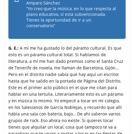
Amparo Sánchez
”Yo creo que la música, en lo que respecta al
plano educativo, sí está subvencionada.
Tienes la oportunidad de ir a un
conservatorio”
G. E.:
A mí me ha gustado lo del páramo cultural. Es que
esto es un páramo cultural total. Si hablamos de
literatura, a mí me han dado premios como el Santa Cruz
de Tenerife de novela, me llaman de Barcelona, Gijón…
Pero en el distrito nadie sabía que hay aquí un escritor
hasta que he salido en la portada de Página del Distrito.
Este es el primer acto público en el que me citan para
hablar en una tertulia. Literariamente esto es un páramo
y en música lo mismo. Yo empecé a tocar en mi colegio,
en los Salesianos de García Noblejas, y recuerdo que allí
había una sala con batería, bajo… De ahí salieron varios
grupos de rock. Eso ahora no existe. Si quieres tocar
tienes que alquilar un local, cosa que tampoco te va a
garantizar que te vayan a invitar a tocar en las fiestas de