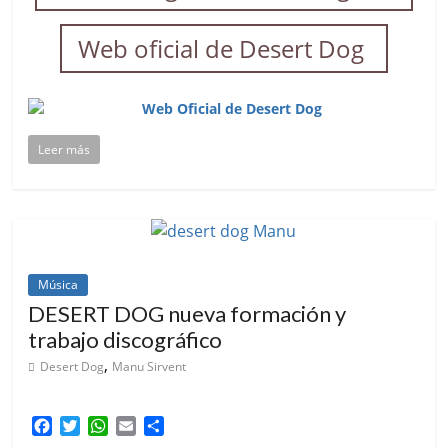
Web oficial de Desert Dog
Leer más
Música
DESERT DOG nueva formación y
trabajo discográfico
,
Desert Dog
Manu Sirvent
F
T
W
E
C
a
w
h
m
o