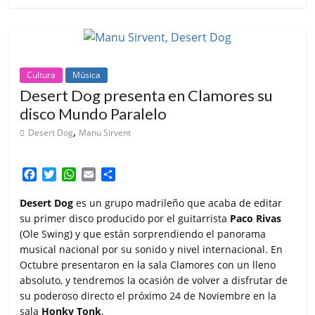
Cultura
Música
Desert Dog presenta en Clamores su
disco Mundo Paralelo
,
Desert Dog
Manu Sirvent
F
T
W
E
C
a
w
h
m
o
c
i
a
a
m
Desert Dog
es un grupo madrileño que acaba de editar
e
t
t
i
p
su primer disco producido por el guitarrista
Paco Rivas
b
t
s
l
a
(Ole Swing) y que están sorprendiendo el panorama
o
e
A
r
musical nacional por su sonido y nivel internacional. En
o
r
p
t
Octubre presentaron en la sala Clamores con un lleno
k
p
i
absoluto, y tendremos la ocasión de volver a disfrutar de
r
su poderoso directo el próximo 24 de Noviembre en la
sala
Honky Tonk
.