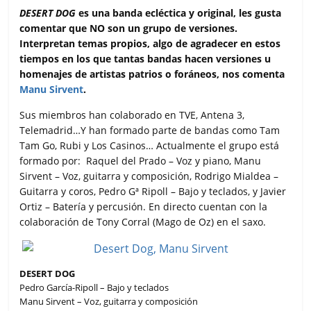
c
i
a
a
m
DESERT DOG
es una banda ecléctica y original, les gusta
e
t
t
i
p
comentar que NO son un grupo de versiones.
b
t
s
l
a
Interpretan temas propios, algo de agradecer en estos
o
e
A
r
tiempos en los que tantas bandas hacen versiones u
o
r
p
t
homenajes de artistas patrios o foráneos, nos comenta
k
p
i
Manu Sirvent
.
r
Sus miembros han colaborado en TVE, Antena 3,
Telemadrid…Y han formado parte de bandas como Tam
Tam Go, Rubi y Los Casinos… Actualmente el grupo está
formado por: Raquel del Prado – Voz y piano, Manu
Sirvent – Voz, guitarra y composición, Rodrigo Mialdea –
Guitarra y coros, Pedro Gª Ripoll – Bajo y teclados, y Javier
Ortiz – Batería y percusión. En directo cuentan con la
colaboración de Tony Corral (Mago de Oz) en el saxo.
DESERT DOG
Pedro García-Ripoll – Bajo y teclados
Manu Sirvent – Voz, guitarra y composición