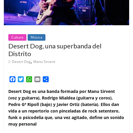
Cultura
Música
Desert Dog, una superbanda del
Distrito
,
Desert Dog
Manu Sirvent
F
T
W
E
C
a
w
h
m
o
c
i
a
a
m
Desert Dog es una banda formada por Manu Sirvent
e
t
t
i
p
(voz y guitarra), Rodrigo Mialdea (guitarra y coros),
b
t
s
l
a
Pedro Gª Ripoll (bajo) y Javier Ortiz (batería). Ellos dan
o
e
A
r
vida a un repertorio con pinceladas de rock setentero,
o
r
p
t
funk o psicodelia que, una vez agitado, define un sonido
k
p
i
muy personal
r