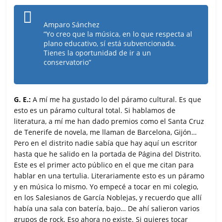
Amparo Sánchez
”Yo creo que la música, en lo que respecta al
plano educativo, sí está subvencionada.
Tienes la oportunidad de ir a un
conservatorio”
G. E.:
A mí me ha gustado lo del páramo cultural. Es que
esto es un páramo cultural total. Si hablamos de
literatura, a mí me han dado premios como el Santa Cruz
de Tenerife de novela, me llaman de Barcelona, Gijón…
Pero en el distrito nadie sabía que hay aquí un escritor
hasta que he salido en la portada de Página del Distrito.
Este es el primer acto público en el que me citan para
hablar en una tertulia. Literariamente esto es un páramo
y en música lo mismo. Yo empecé a tocar en mi colegio,
en los Salesianos de García Noblejas, y recuerdo que allí
había una sala con batería, bajo… De ahí salieron varios
grupos de rock. Eso ahora no existe. Si quieres tocar