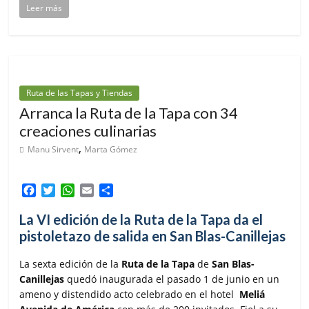
Leer más
Ruta de las Tapas y Tiendas
Arranca la Ruta de la Tapa con 34
creaciones culinarias
,
Manu Sirvent
Marta Gómez
F
T
W
E
C
a
w
h
m
o
c
i
a
a
m
La VI edición de la Ruta de la Tapa da el
e
t
t
i
p
pistoletazo de salida en San Blas-Canillejas
b
t
s
l
a
o
e
A
r
La sexta edición de la
Ruta de la Tapa
de
San Blas-
o
r
p
t
Canillejas
quedó inaugurada el pasado 1 de junio en un
k
p
i
ameno y distendido acto celebrado en el hotel
Meliá
r