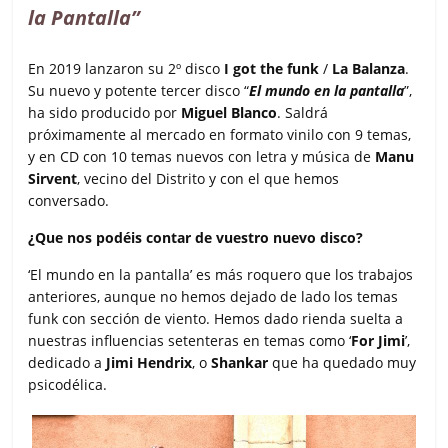
la Pantalla”
En 2019 lanzaron su 2º disco
I got the funk
/
La Balanza
.
Su nuevo y potente tercer disco “
El mundo en la pantalla
”,
ha sido producido por
Miguel Blanco
. Saldrá
próximamente al mercado en formato vinilo con 9 temas,
y en CD con 10 temas nuevos con letra y música de
Manu
Sirvent
, vecino del Distrito y con el que hemos
conversado.
¿Que nos podéis contar de vuestro nuevo disco?
‘El mundo en la pantalla’ es más roquero que los trabajos
anteriores, aunque no hemos dejado de lado los temas
funk con sección de viento. Hemos dado rienda suelta a
nuestras influencias setenteras en temas como ‘
For Jimi
’,
dedicado a
Jimi Hendrix
, o
Shankar
que ha quedado muy
psicodélica.