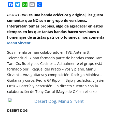
F
T
W
E
C
a
w
h
m
o
c
i
a
a
m
DESERT DOG
es una banda ecléctica y original, les gusta
e
t
t
i
p
comentar que NO son un grupo de versiones.
b
t
s
l
a
Interpretan temas propios, algo de agradecer en estos
o
e
A
r
tiempos en los que tantas bandas hacen versiones u
o
r
p
t
homenajes de artistas patrios o foráneos, nos comenta
k
p
i
Manu Sirvent
.
r
Sus miembros han colaborado en TVE, Antena 3,
Telemadrid…Y han formado parte de bandas como Tam
Tam Go, Rubi y Los Casinos… Actualmente el grupo está
formado por: Raquel del Prado – Voz y piano, Manu
Sirvent – Voz, guitarra y composición, Rodrigo Mialdea –
Guitarra y coros, Pedro Gª Ripoll – Bajo y teclados, y Javier
Ortiz – Batería y percusión. En directo cuentan con la
colaboración de Tony Corral (Mago de Oz) en el saxo.
DESERT DOG