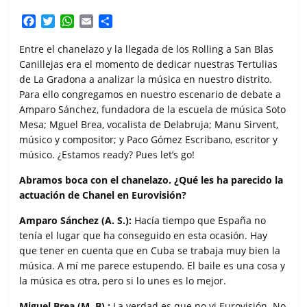
F
T
W
E
C
a
w
h
m
o
c
i
a
a
m
Entre el chanelazo y la llegada de los Rolling a San Blas
e
t
t
i
p
Canillejas era el momento de dedicar nuestras Tertulias
b
t
s
l
a
de La Gradona a analizar la música en nuestro distrito.
o
e
A
r
Para ello congregamos en nuestro escenario de debate a
o
r
p
t
Amparo Sánchez, fundadora de la escuela de música Soto
k
p
i
Mesa; Mguel Brea, vocalista de Delabruja; Manu Sirvent,
r
músico y compositor; y Paco Gómez Escribano, escritor y
músico. ¿Estamos ready? Pues let’s go!
Abramos boca con el chanelazo. ¿Qué les ha parecido la
actuación de Chanel en Eurovisión?
Amparo Sánchez (A. S.):
Hacía tiempo que España no
tenía el lugar que ha conseguido en esta ocasión. Hay
que tener en cuenta que en Cuba se trabaja muy bien la
música. A mí me parece estupendo. El baile es una cosa y
la música es otra, pero si lo unes es lo mejor.
Miguel Brea (M. B).:
La verdad es que no vi Eurovisión. No