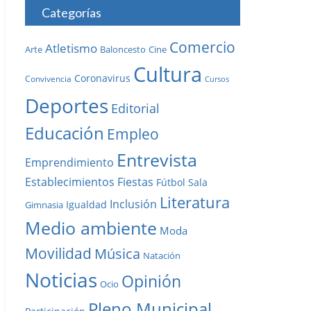
Categorías
Comercio
Atletismo
Baloncesto
Arte
Cine
Cultura
Coronavirus
Convivencia
Cursos
Deportes
Editorial
Educación
Empleo
Entrevista
Emprendimiento
Establecimientos
Fiestas
Fútbol Sala
Literatura
Inclusión
Igualdad
Gimnasia
Medio ambiente
Moda
Movilidad
Música
Natación
Noticias
Opinión
Ocio
Pleno Municipal