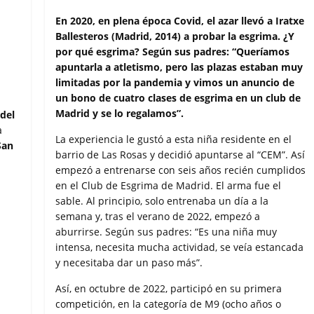
a
w
h
m
o
c
i
a
a
m
En 2020, en plena época Covid, el azar llevó a Iratxe
e
t
t
i
p
Ballesteros (Madrid, 2014) a probar la esgrima. ¿Y
b
t
s
l
a
por qué esgrima? Según sus padres: “Queríamos
o
e
A
r
apuntarla a atletismo, pero las plazas estaban muy
o
r
p
t
limitadas por la pandemia y vimos un anuncio de
k
p
i
un bono de cuatro clases de esgrima en un club de
r
Madrid y se lo regalamos”.
del
a
La experiencia le gustó a esta niña residente en el
San
barrio de Las Rosas y decidió apuntarse al “CEM”. Así
empezó a entrenarse con seis años recién cumplidos
en el Club de Esgrima de Madrid. El arma fue el
sable. Al principio, solo entrenaba un día a la
semana y, tras el verano de 2022, empezó a
aburrirse. Según sus padres: “Es una niña muy
intensa, necesita mucha actividad, se veía estancada
y necesitaba dar un paso más”.
Así, en octubre de 2022, participó en su primera
competición, en la categoría de M9 (ocho años o