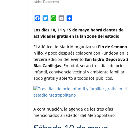
Isidro Deportivo
F
T
W
E
C
a
w
h
m
o
c
i
a
a
m
Los días 10, 11 y 15 de mayo habrá cientos de
e
t
t
i
p
actividades gratis en la fan zone del estadio.
b
t
s
l
a
o
e
A
r
El Atlético de Madrid organiza su
Fin de Semana 
o
r
p
t
Niño
, y poco después colabora con Fundeba en l
k
p
i
tercera edición del evento
San Isidro Deportivo 
r
Blas Canillejas
. En total, serán tres días de ocio
infantil, convivencia vecinal y ambiente familiar.
Todo gratis y abierto a todos los públicos.
A continuación, la agenda de los tres días
mencionados alrededor del Metropolitano: