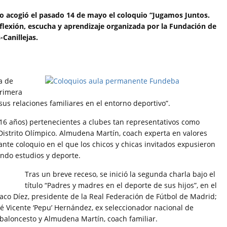
no acogió el pasado 14 de mayo el coloquio “Jugamos Juntos.
eflexión, escucha y aprendizaje organizada por la Fundación de
-Canillejas.
a de
primera
us relaciones familiares en el entorno deportivo”.
2-16 años) pertenecientes a clubes tan representativos como
Distrito Olímpico. Almudena Martín, coach experta en valores
nte coloquio en el que los chicos y chicas invitados expusieron
ando estudios y deporte.
Tras un breve receso, se inició la segunda charla bajo el
título “Padres y madres en el deporte de sus hijos”, en el
Paco Díez, presidente de la Real Federación de Fútbol de Madrid;
sé Vicente ‘Pepu’ Hernández, ex seleccionador nacional de
e baloncesto y Almudena Martín, coach familiar.