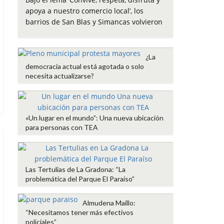
e
t
t
i
p
apoya a nuestro comercio local’, los
b
t
s
l
a
barrios de San Blas y Simancas volvieron
o
e
A
r
o
r
p
t
k
p
i
¿La
r
democracia actual está agotada o solo
necesita actualizarse?
«Un lugar en el mundo”: Una nueva ubicación
para personas con TEA
Las Tertulias de La Gradona: “La
problemática del Parque El Paraíso”
Almudena Maíllo:
“Necesitamos tener más efectivos
policiales”