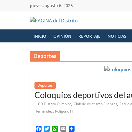
jueves, agosto 6, 2026
INICIO
OPINIÓN
REPORTAJE
NOTICIAS
Deportes
Deportes
Coloquios deportivos del 
,
,
CD Distrito Olímpico
Club de Atletismo Suanzes
Escuel
,
Hernández
Polígono H
F
T
W
E
C