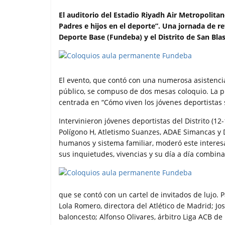
a
w
h
m
o
c
i
a
a
m
El auditorio del Estadio Riyadh Air Metropolita
e
t
t
i
p
Padres e hijos en el deporte”. Una jornada de r
b
t
s
l
a
Deporte Base (Fundeba) y el Distrito de San Blas
o
e
A
r
o
r
p
t
k
p
i
r
El evento, que contó con una numerosa asistenci
público, se compuso de dos mesas coloquio. La 
centrada en “Cómo viven los jóvenes deportistas s
Intervinieron jóvenes deportistas del Distrito (1
Polígono H, Atletismo Suanzes, ADAE Simancas y 
humanos y sistema familiar, moderó este interesa
sus inquietudes, vivencias y su día a día combin
que se contó con un cartel de invitados de lujo. 
Lola Romero, directora del Atlético de Madrid; Jo
baloncesto; Alfonso Olivares, árbitro Liga ACB d