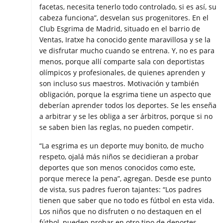
facetas, necesita tenerlo todo controlado, si es así, su
cabeza funciona”, desvelan sus progenitores. En el
Club Esgrima de Madrid, situado en el barrio de
Ventas, Iratxe ha conocido gente maravillosa y se la
ve disfrutar mucho cuando se entrena. Y, no es para
menos, porque allí comparte sala con deportistas
olímpicos y profesionales, de quienes aprenden y
son incluso sus maestros. Motivación y también
obligación, porque la esgrima tiene un aspecto que
deberían aprender todos los deportes. Se les enseña
a arbitrar y se les obliga a ser árbitros, porque si no
se saben bien las reglas, no pueden competir.
“La esgrima es un deporte muy bonito, de mucho
respeto, ojalá más niños se decidieran a probar
deportes que son menos conocidos como este,
porque merece la pena”, agregan. Desde ese punto
de vista, sus padres fueron tajantes: “Los padres
tienen que saber que no todo es fútbol en esta vida.
Los niños que no disfruten o no destaquen en el
fútbol, pueden probar en otro tipo de deportes