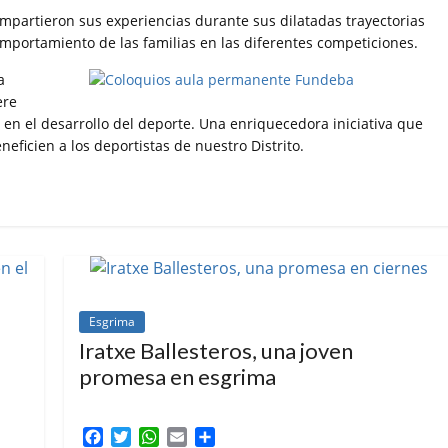
mpartieron sus experiencias durante sus dilatadas trayectorias
mportamiento de las familias en las diferentes competiciones.
a
ere
 en el desarrollo del deporte. Una enriquecedora iniciativa que
ficien a los deportistas de nuestro Distrito.
Esgrima
Iratxe Ballesteros, una joven
promesa en esgrima
o
F
T
W
E
C