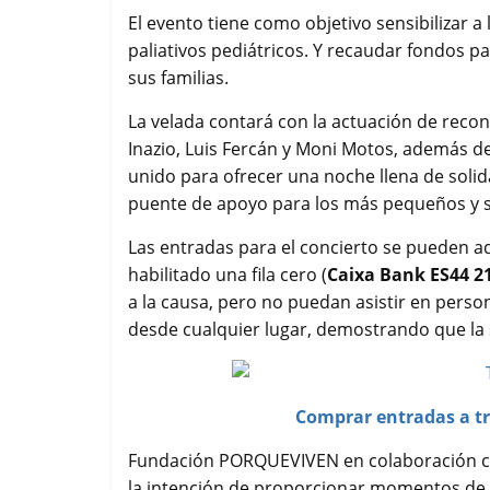
o
e
A
r
El evento tiene como objetivo sensibilizar a
o
r
p
t
paliativos pediátricos. Y recaudar fondos p
k
p
i
sus familias.
r
La velada contará con la actuación de reco
Inazio, Luis Fercán y Moni Motos, además de
unido para ofrecer una noche llena de soli
puente de apoyo para los más pequeños y s
Las entradas para el concierto se pueden ad
habilitado una fila cero (
Caixa Bank ES44 21
a la causa, pero no puedan asistir en pers
desde cualquier lugar, demostrando que la s
Comprar entradas a tr
Fundación PORQUEVIVEN en colaboración co
la intención de proporcionar momentos de al