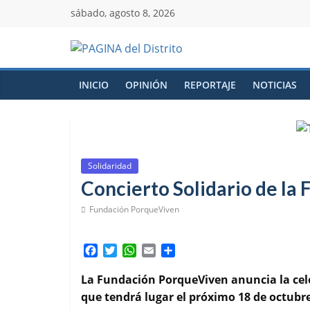
sábado, agosto 8, 2026
INICIO
OPINIÓN
REPORTAJE
NOTICIAS
Solidaridad
Concierto Solidario de la
Fundación PorqueViven
F
T
W
E
C
a
w
h
m
o
c
i
a
a
m
La Fundación PorqueViven anuncia la cel
e
t
t
i
p
que tendrá lugar el próximo 18 de octubre 
b
t
s
l
a