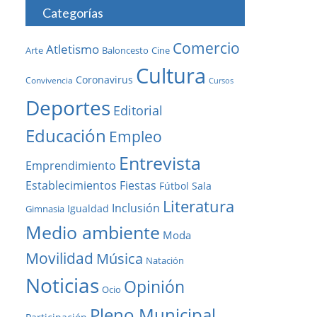
Categorías
Comercio
Atletismo
Baloncesto
Arte
Cine
Cultura
Coronavirus
Convivencia
Cursos
Deportes
Editorial
Educación
Empleo
Entrevista
Emprendimiento
Establecimientos
Fiestas
Fútbol Sala
Literatura
Inclusión
Igualdad
Gimnasia
Medio ambiente
Moda
Movilidad
Música
Natación
Noticias
Opinión
Ocio
Pleno Municipal