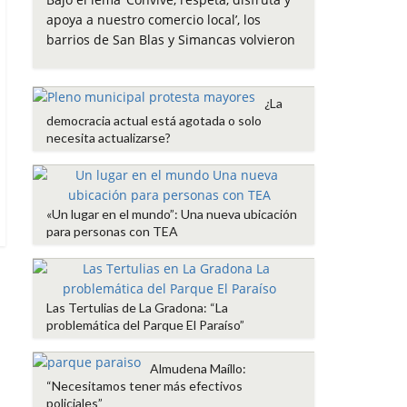
e
t
t
i
p
apoya a nuestro comercio local’, los
b
t
s
l
a
barrios de San Blas y Simancas volvieron
o
e
A
r
o
r
p
t
k
p
i
¿La
r
democracia actual está agotada o solo
necesita actualizarse?
«Un lugar en el mundo”: Una nueva ubicación
para personas con TEA
Las Tertulias de La Gradona: “La
problemática del Parque El Paraíso”
Almudena Maíllo:
“Necesitamos tener más efectivos
policiales”