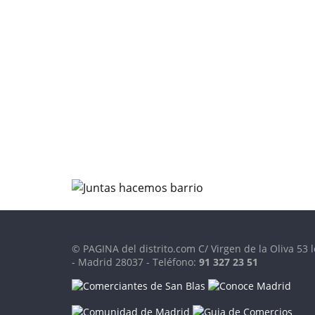
© PAGINA del distrito.com C/ Virgen de la Oliva 53 l
- Madrid 28037 - Teléfono:
91 327 23 51