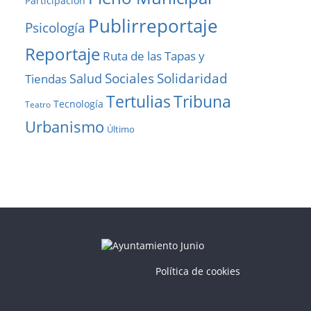
Participación
Publirreportaje
Psicología
Reportaje
Ruta de las Tapas y
Solidaridad
Sociales
Salud
Tiendas
Tribuna
Tertulias
Tecnología
Teatro
Urbanismo
Último
Política de cookies