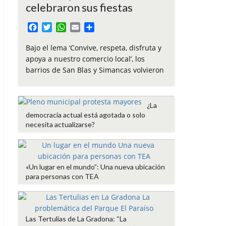
celebraron sus fiestas
F
T
W
E
C
a
w
h
m
o
c
i
a
a
m
Bajo el lema ‘Convive, respeta, disfruta y
e
t
t
i
p
apoya a nuestro comercio local’, los
b
t
s
l
a
barrios de San Blas y Simancas volvieron
o
e
A
r
o
r
p
t
k
p
i
¿La
r
democracia actual está agotada o solo
necesita actualizarse?
«Un lugar en el mundo”: Una nueva ubicación
para personas con TEA
Las Tertulias de La Gradona: “La