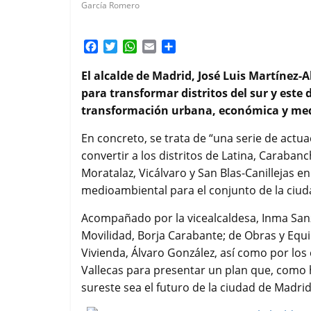
García Romero
F
T
W
E
C
a
w
h
m
o
c
i
a
a
m
El alcalde de Madrid, José Luis Martínez-A
e
t
t
i
p
para transformar distritos del sur y este
b
t
s
l
a
transformación urbana, económica y me
o
e
A
r
o
r
p
t
En concreto, se trata de “una serie de actu
k
p
i
convertir a los distritos de Latina, Carabanch
r
Moratalaz, Vicálvaro y San Blas-Canillejas
medioambiental para el conjunto de la ciud
Acompañado por la vicealcaldesa, Inma San
Movilidad, Borja Carabante; de Obras y Equ
Vivienda, Álvaro González, así como por los 
Vallecas para presentar un plan que, como 
sureste sea el futuro de la ciudad de Madrid