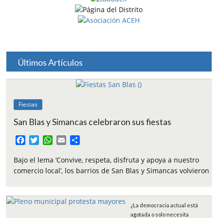
Últimos Artículos
Fiestas
San Blas y Simancas celebraron sus fiestas
F
T
W
E
C
a
w
h
m
o
c
i
a
a
m
Bajo el lema ‘Convive, respeta, disfruta y apoya a nuestro
e
t
t
i
p
comercio local’, los barrios de San Blas y Simancas volvieron
b
t
s
l
a
o
e
A
r
o
r
p
t
¿La democracia actual está
k
p
i
agotada o solo necesita
r