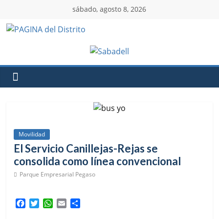
sábado, agosto 8, 2026
Movilidad
El Servicio Canillejas-Rejas se
consolida como línea convencional
Parque Empresarial Pegaso
F
T
W
E
C
a
w
h
m
o