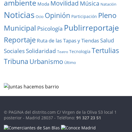
ambiente
Movilidad
Música
Moda
Natación
Noticias
Pleno
Opinión
Participación
Ocio
Publirreportaje
Municipal
Psicología
Reportaje
Salud
Ruta de las Tapas y Tiendas
Tertulias
Solidaridad
Sociales
Tecnología
Teatro
Tribuna
Urbanismo
Último
© PAGINA del distrito.com C/ Virgen de la Oliva 53 local 1
posterior - Madrid 28037 - Teléfono:
91 327 23 51