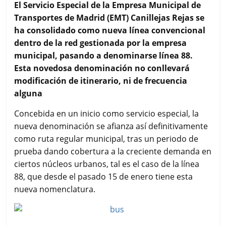
c
i
a
a
m
El Servicio Especial de la Empresa Municipal de
e
t
t
i
p
Transportes de Madrid (EMT) Canillejas Rejas se
b
t
s
l
a
ha consolidado como nueva línea convencional
o
e
A
r
dentro de la red gestionada por la empresa
o
r
p
t
k
p
i
municipal, pasando a denominarse línea 88.
r
Esta novedosa denominación no conllevará
modificación de itinerario, ni de frecuencia
alguna
Concebida en un inicio como servicio especial, la
nueva denominación se afianza así definitivamente
como ruta regular municipal, tras un periodo de
prueba dando cobertura a la creciente demanda en
ciertos núcleos urbanos, tal es el caso de la línea
88, que desde el pasado 15 de enero tiene esta
nueva nomenclatura.