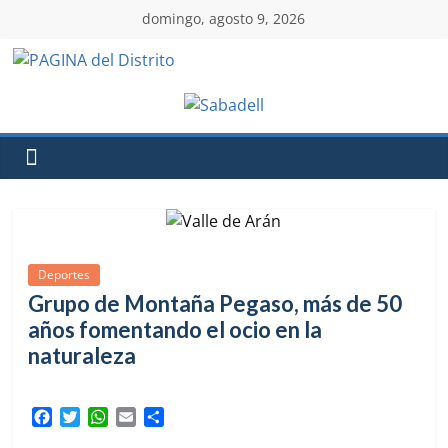
domingo, agosto 9, 2026
Deportes
Grupo de Montaña Pegaso, más de 50
años fomentando el ocio en la
naturaleza
F
T
W
E
C
a
w
h
m
o