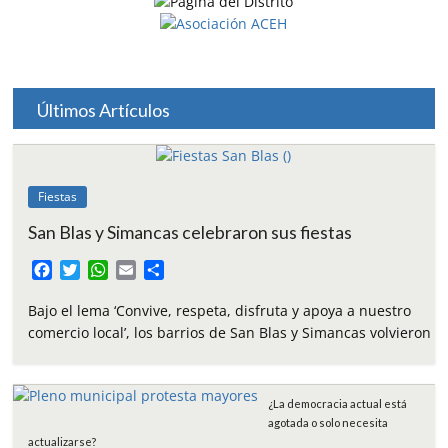
Últimos Artículos
Fiestas
San Blas y Simancas celebraron sus fiestas
F
T
W
E
C
a
w
h
m
o
c
i
a
a
m
Bajo el lema ‘Convive, respeta, disfruta y apoya a nuestro
e
t
t
i
p
comercio local’, los barrios de San Blas y Simancas volvieron
b
t
s
l
a
o
e
A
r
o
r
p
t
¿La democracia actual está
k
p
i
agotada o solo necesita
r
actualizarse?