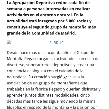
c
i
a
a
m
La Agrupación Deportiva reúne cada fin de
e
t
t
i
p
semana a personas interesadas en realizar
b
t
s
l
a
actividades en el entorno natural. En la
o
e
A
r
actualidad está integrada por 5.000 socios y
o
r
p
t
k
p
i
constituye el segundo grupo de montaña más
r
grande de la Comunidad de Madrid.
Desde hace más de cincuenta años el Grupo de
Montaña Pegaso organiza actividades con el fin de
divertirse, superar retos deportivos y crear una
conciencia ecologista con el cuidado de la
naturaleza. Su creación surgió gracias a la
asociación de un grupo de montañeros que
trabajaba en la fábrica Pegaso y querían disfrutar y
aprender juntos distintas modalidades; cinco
décadas más tarde les sigue moviendo la misma
filosofía: el respeto de la montaña y la pasión por