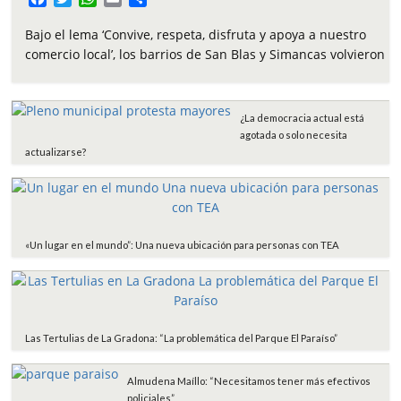
a
w
h
m
o
c
i
a
a
m
Bajo el lema ‘Convive, respeta, disfruta y apoya a nuestro
e
t
t
i
p
comercio local’, los barrios de San Blas y Simancas volvieron
b
t
s
l
a
o
e
A
r
o
r
p
t
¿La democracia actual está
k
p
i
agotada o solo necesita
r
actualizarse?
«Un lugar en el mundo”: Una nueva ubicación para personas con TEA
Las Tertulias de La Gradona: “La problemática del Parque El Paraíso”
Almudena Maíllo: “Necesitamos tener más efectivos
policiales”