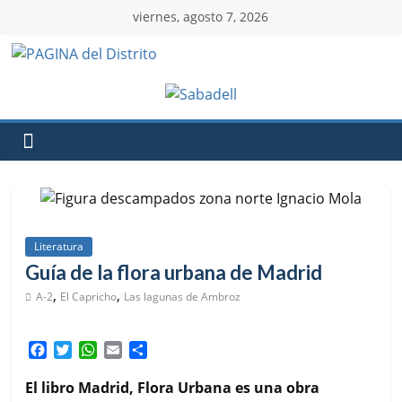
viernes, agosto 7, 2026
Literatura
Guía de la flora urbana de Madrid
,
,
A-2
El Capricho
Las lagunas de Ambroz
F
T
W
E
C
a
w
h
m
o
c
i
a
a
m
El libro Madrid, Flora Urbana es una obra