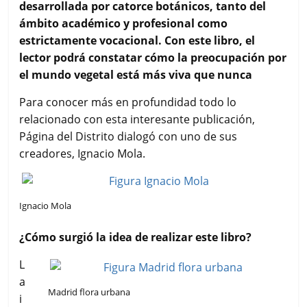
e
t
t
i
p
desarrollada por catorce botánicos, tanto del
b
t
s
l
a
ámbito académico y profesional como
o
e
A
r
estrictamente vocacional. Con este libro, el
o
r
p
t
k
p
i
lector podrá constatar cómo la preocupación por
r
el mundo vegetal está más viva que nunca
Para conocer más en profundidad todo lo
relacionado con esta interesante publicación,
Página del Distrito dialogó con uno de sus
creadores, Ignacio Mola.
Ignacio Mola
¿Cómo surgió la idea de realizar este libro?
L
a
Madrid flora urbana
i