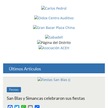
Últimos Artículos
Fiestas
San Blas y Simancas celebraron sus fiestas
F
T
W
E
C