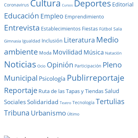
Cultura
Deportes
Editorial
Coronavirus
Cursos
Educación
Empleo
Emprendimiento
Entrevista
Establecimientos
Fiestas
Fútbol Sala
Medio
Literatura
Inclusión
Igualdad
Gimnasia
ambiente
Movilidad
Música
Moda
Natación
Noticias
Pleno
Opinión
Participación
Ocio
Publirreportaje
Municipal
Psicología
Reportaje
Salud
Ruta de las Tapas y Tiendas
Tertulias
Solidaridad
Sociales
Tecnología
Teatro
Tribuna
Urbanismo
Último