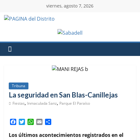
viernes, agosto 7, 2026
Tribuna
La seguridad en San Blas-Canillejas
,
,
Fiestas
Inmaculada Sanz
Parque El Paraíso
F
T
W
E
C
a
w
h
m
o
c
i
a
a
m
Los últimos acontecimientos registrados en el