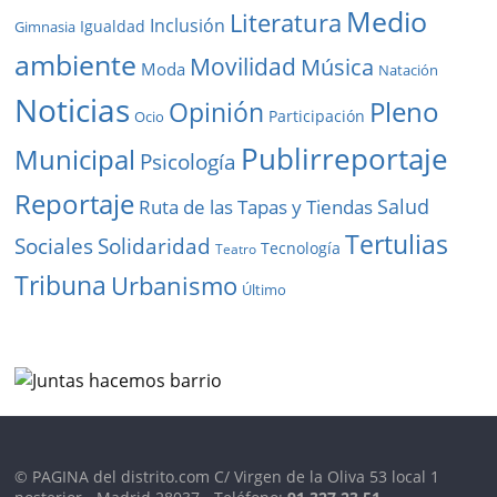
Medio
Literatura
Inclusión
Igualdad
Gimnasia
ambiente
Movilidad
Música
Moda
Natación
Noticias
Pleno
Opinión
Participación
Ocio
Publirreportaje
Municipal
Psicología
Reportaje
Salud
Ruta de las Tapas y Tiendas
Tertulias
Solidaridad
Sociales
Tecnología
Teatro
Tribuna
Urbanismo
Último
© PAGINA del distrito.com C/ Virgen de la Oliva 53 local 1