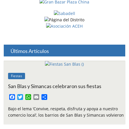
Últimos Artículos
Fiestas
San Blas y Simancas celebraron sus fiestas
F
T
W
E
C
a
w
h
m
o
c
i
a
a
m
Bajo el lema ‘Convive, respeta, disfruta y apoya a nuestro
e
t
t
i
p
comercio local’, los barrios de San Blas y Simancas volvieron
b
t
s
l
a
o
e
A
r