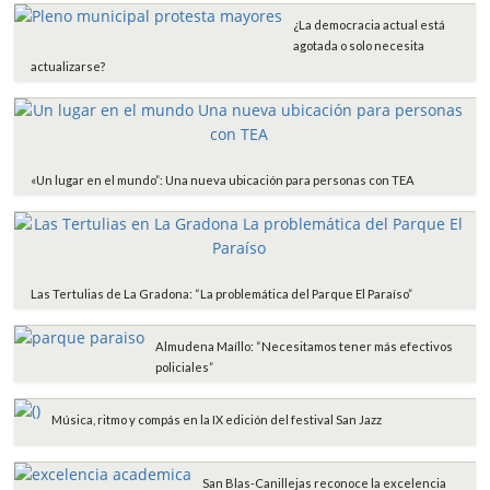
o
r
p
t
¿La democracia actual está
k
p
i
agotada o solo necesita
r
actualizarse?
«Un lugar en el mundo”: Una nueva ubicación para personas con TEA
Las Tertulias de La Gradona: “La problemática del Parque El Paraíso”
Almudena Maíllo: “Necesitamos tener más efectivos
policiales”
Música, ritmo y compás en la IX edición del festival San Jazz
San Blas-Canillejas reconoce la excelencia