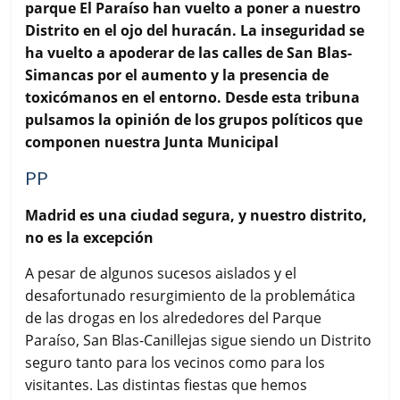
e
t
t
i
p
parque El Paraíso han vuelto a poner a nuestro
b
t
s
l
a
Distrito en el ojo del huracán. La inseguridad se
o
e
A
r
ha vuelto a apoderar de las calles de San Blas-
o
r
p
t
k
p
i
Simancas por el aumento y la presencia de
r
toxicómanos en el entorno. Desde esta tribuna
pulsamos la opinión de los grupos políticos que
componen nuestra Junta Municipal
PP
Madrid es una ciudad segura, y nuestro distrito,
no es la excepción
A pesar de algunos sucesos aislados y el
desafortunado resurgimiento de la problemática
de las drogas en los alrededores del Parque
Paraíso, San Blas-Canillejas sigue siendo un Distrito
seguro tanto para los vecinos como para los
visitantes. Las distintas fiestas que hemos