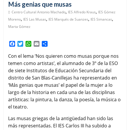
Más genias que musas
,
,
Centro Cultural Antonio Machado
IES Alfredo Kraus
IES Gómez
,
,
,
,
Moreno
IES Las Musas
IES Marqués de Suanzes
IES Simancas
Marta Gómez
F
T
W
E
C
a
w
h
m
o
c
i
a
a
m
Con el lema ‘Nos quieren como musas porque nos
e
t
t
i
p
temen como artistas’, el alumnado de 3º de la ESO
b
t
s
l
a
de siete Institutos de Educación Secundaria del
o
e
A
r
distrito de San Blas-Canillejas ha representado en
o
r
p
t
k
p
i
‘Más genias que musas’ el papel de la mujer a lo
r
largo de la historia en cada una de las disciplinas
artísticas: la pintura, la danza, la poesía, la música o
el teatro.
Las musas griegas de la antigüedad han sido las
más representadas. El IES Carlos III ha subido a