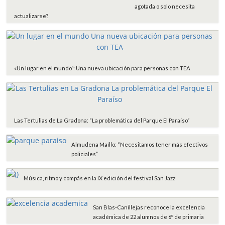
agotada o solo necesita
r
actualizarse?
«Un lugar en el mundo”: Una nueva ubicación para personas con TEA
Las Tertulias de La Gradona: “La problemática del Parque El Paraíso”
Almudena Maíllo: “Necesitamos tener más efectivos
policiales”
Música, ritmo y compás en la IX edición del festival San Jazz
San Blas-Canillejas reconoce la excelencia
académica de 22 alumnos de 6º de primaria