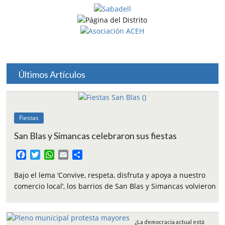
Últimos Artículos
Fiestas
San Blas y Simancas celebraron sus fiestas
F
T
W
E
C
a
w
h
m
o
c
i
a
a
m
Bajo el lema ‘Convive, respeta, disfruta y apoya a nuestro
e
t
t
i
p
comercio local’, los barrios de San Blas y Simancas volvieron
b
t
s
l
a
o
e
A
r
o
r
p
t
¿La democracia actual está
k
p
i