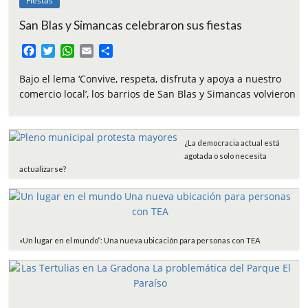
Fiestas
San Blas y Simancas celebraron sus fiestas
F
T
W
E
C
a
w
h
m
o
c
i
a
a
m
Bajo el lema ‘Convive, respeta, disfruta y apoya a nuestro
e
t
t
i
p
comercio local’, los barrios de San Blas y Simancas volvieron
b
t
s
l
a
o
e
A
r
o
r
p
t
¿La democracia actual está
k
p
i
agotada o solo necesita
r
actualizarse?
«Un lugar en el mundo”: Una nueva ubicación para personas con TEA