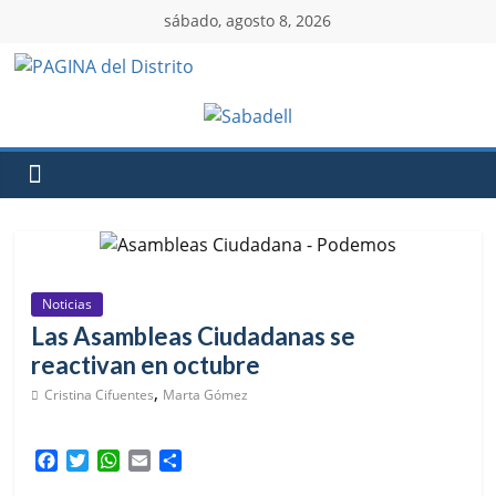
sábado, agosto 8, 2026
Noticias
Las Asambleas Ciudadanas se
reactivan en octubre
,
Cristina Cifuentes
Marta Gómez
F
T
W
E
C
a
w
h
m
o