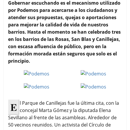
c
i
a
a
m
Gobernar escuchando es el mecanismo utilizado
e
t
t
i
p
por Podemos para acercarse a los ciudadanos y
b
t
s
l
a
atender sus propuestas, quejas o aportaciones
o
e
A
r
para mejorar la calidad de vida de nuestros
o
r
p
t
k
p
i
barrios. Hasta el momento se han celebrado tres
r
en los barrios de las Rosas, San Blas y Canillejas,
con escasa afluencia de público, pero en la
formación morada están seguros que solo es el
principio.
E
l Parque de Canillejas fue la última cita, con la
concejal Marta Gómez y la diputada Elena
Sevillano al frente de las asambleas. Alrededor de
50 vecinos reunidos. Un activista del Círculo de