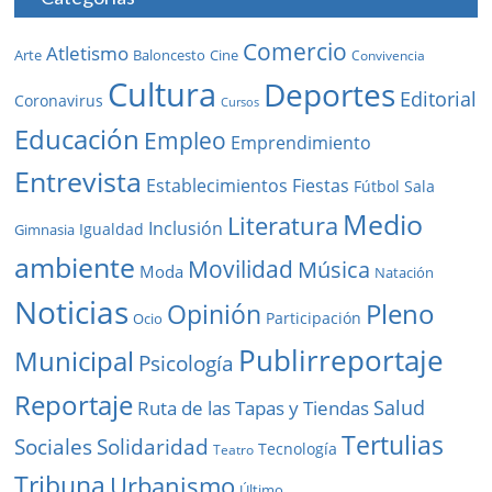
Comercio
Atletismo
Baloncesto
Arte
Cine
Convivencia
Cultura
Deportes
Editorial
Coronavirus
Cursos
Educación
Empleo
Emprendimiento
Entrevista
Establecimientos
Fiestas
Fútbol Sala
Medio
Literatura
Inclusión
Igualdad
Gimnasia
ambiente
Movilidad
Música
Moda
Natación
Noticias
Pleno
Opinión
Participación
Ocio
Publirreportaje
Municipal
Psicología
Reportaje
Salud
Ruta de las Tapas y Tiendas
Tertulias
Solidaridad
Sociales
Tecnología
Teatro
Tribuna
Urbanismo
Último