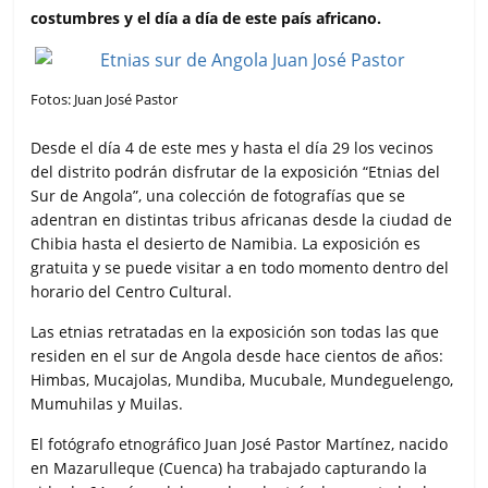
o
e
A
r
costumbres y el día a día de este país africano.
o
r
p
t
k
p
i
r
Fotos: Juan José Pastor
Desde el día 4 de este mes y hasta el día 29 los vecinos
del distrito podrán disfrutar de la exposición “Etnias del
Sur de Angola”, una colección de fotografías que se
adentran en distintas tribus africanas desde la ciudad de
Chibia hasta el desierto de Namibia. La exposición es
gratuita y se puede visitar a en todo momento dentro del
horario del Centro Cultural.
Las etnias retratadas en la exposición son todas las que
residen en el sur de Angola desde hace cientos de años:
Himbas, Mucajolas, Mundiba, Mucubale, Mundeguelengo,
Mumuhilas y Muilas.
El fotógrafo etnográfico Juan José Pastor Martínez, nacido
en Mazarulleque (Cuenca) ha trabajado capturando la