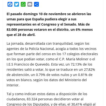
F
T
W
E
C
a
w
h
m
o
c
i
a
a
m
El pasado domingo 10 de noviembre se abrieron las
e
t
t
i
p
urnas para que España pudiera elegir a sus
b
t
s
l
a
representantes en el Congreso y el Senado. Más de
o
e
A
r
83.000 personas votaron en el distrito, un 6% menos
o
r
p
t
que el 28 de abril.
k
p
i
r
La jornada, desarrollada con tranquilidad, según los
agentes de la Policía Nacional, acogía a todos los vecinos
que forman parte del censo en los 17 colegios electorales
en los que podían votar, como el C.P. María Moliner o el
I.E.S Francisco de Quevedo. Esta vez, un 72,13% de los
residentes salió a votar, lo que se traduce en un 27,82%
de abstención, un 0.79% de votos nulos y un 0.81% de
votos en blanco, según los datos del Ministerio del
Interior.
Tal y como indican estos datos a disposición de los
ciudadanos, 83.324 personas decidieron votar al
Congreso de los Diputados, y de ellas, el 30,41% eligió al