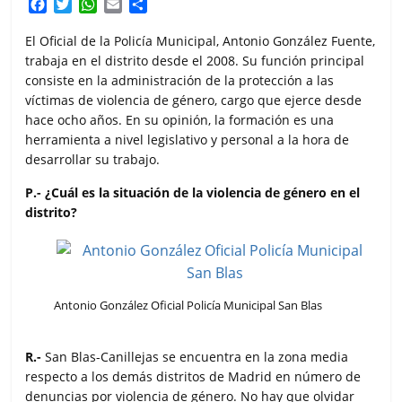
F
T
W
E
C
a
w
h
m
o
c
i
a
a
m
El Oficial de la Policía Municipal, Antonio González Fuente,
e
t
t
i
p
trabaja en el distrito desde el 2008. Su función principal
b
t
s
l
a
consiste en la administración de la protección a las
o
e
A
r
víctimas de violencia de género, cargo que ejerce desde
o
r
p
t
hace ocho años. En su opinión, la formación es una
k
p
i
herramienta a nivel legislativo y personal a la hora de
r
desarrollar su trabajo.
P.- ¿Cuál es la situación de la violencia de género en el
distrito?
Antonio González Oficial Policía Municipal San Blas
R.-
San Blas-Canillejas se encuentra en la zona media
respecto a los demás distritos de Madrid en número de
denuncias por violencia de género. No hay que olvidar