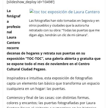
c
i
a
a
m
[slideshow_deploy id=’10498′]
e
t
t
i
p
La
b
t
s
l
a
o
e
A
r
fotógraf
o
r
p
t
Las fotografías han sido tomadas en Segovia y en
a
k
p
i
otros pueblos y ciudades que la autora ha
profesio
r
retratado con su obra: “Todas las puertas que me
nal
digan algo, tendrán un clic de mi cámara”.
Laura
Cantero
recorre
decenas de hogares y retrata sus puertas en su
exposición “TOC-TOC”, una galería abierta y gratuita que
se expone todo el mes de noviembre en el Centro
Cultural Ciudad Pegaso.
Inspiradora e intuitiva, esta exposición de fotografías
capta un elemento tan básico que transforma un espacio
cualquiera en un hogar: las puertas.
Comienzo y final de las casas; con distintas formas,
colores y encantos; las puertas fotografiadas por Laura