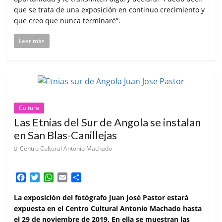
que se trata de una exposición en continuo crecimiento y
que creo que nunca terminaré”.
Leer más
Cultura
Las Etnias del Sur de Angola se instalan
en San Blas-Canillejas
Centro Cultural Antonio Machado
F
T
W
E
C
a
w
h
m
o
c
i
a
a
m
La exposición del fotógrafo Juan José Pastor estará
e
t
t
i
p
expuesta en el Centro Cultural Antonio Machado hasta
b
t
s
l
a
el 29 de noviembre de 2019. En ella se muestran las