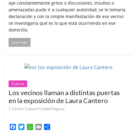
oye constantemente gritos o discusiones, insultos o
amenazadas pude ir a cualquier autoridad, se le tomaría
declaración y con la simple manifestación de ese vecino
se investigaría qué es lo que está ocurriendo en ese
domicilio.
Leer más
Cultura
Los vecinos llaman a distintas puertas
en la exposición de Laura Cantero
Centro Cultural Ciudad Pegaso
F
T
W
E
C
a
w
h
m
o