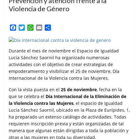
Prevención y atención frente a la
Violencia de Género
F
T
W
E
C
a
w
h
m
o
c
i
a
a
m
e
t
t
i
p
Durante el mes de noviembre el Espacio de Igualdad
b
t
s
l
a
Lucía Sánchez Saornil ha organizado numerosas
o
e
A
r
actividades con el objetivo de crear estrategias de
o
r
p
t
k
p
i
empoderamiento y visibilizar el 25 de noviembre, Día
r
Internacional de la Violencia contra las Mujeres.
Con la vista puesta en el
25 de noviembre
, fecha en la
que se celebra el
Día Internacional de la Eliminación de
la Violencia contra las Mujeres
, el espacio de Igualdad
Lucía Sánchez Saornil, ubicado en la Plaza de Eurípides, 1,
ha preparado un extenso catálogo de actividades. Todas
requieren inscripción previa y están organizadas de tal
manera que algunas están dirigidas a toda la población y
otras a las mujeres en toda su diversidad.