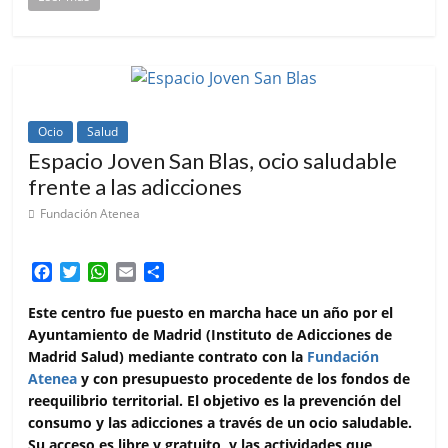
Ocio
Salud
Espacio Joven San Blas, ocio saludable
frente a las adicciones
Fundación Atenea
F
T
W
E
C
a
w
h
m
o
c
i
a
a
m
Este centro fue puesto en marcha hace un año por el
e
t
t
i
p
Ayuntamiento de Madrid (Instituto de Adicciones de
b
t
s
l
a
Madrid Salud) mediante contrato con la
Fundación
o
e
A
r
Atenea
y con presupuesto procedente de los fondos de
o
r
p
t
reequilibrio territorial. El objetivo es la prevención del
k
p
i
consumo y las adicciones a través de un ocio saludable.
r
Su acceso es libre y gratuito, y las actividades que