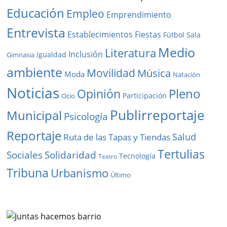
Educación
Empleo
Emprendimiento
Entrevista
Establecimientos
Fiestas
Fútbol Sala
Medio
Literatura
Inclusión
Igualdad
Gimnasia
ambiente
Movilidad
Música
Moda
Natación
Noticias
Pleno
Opinión
Participación
Ocio
Publirreportaje
Municipal
Psicología
Reportaje
Salud
Ruta de las Tapas y Tiendas
Tertulias
Solidaridad
Sociales
Tecnología
Teatro
Tribuna
Urbanismo
Último