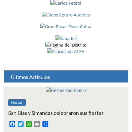
Últimos Artículos
Fiestas
San Blas y Simancas celebraron sus fiestas
F
T
W
E
C
a
w
h
m
o