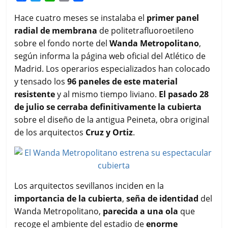
a
w
h
m
o
c
i
a
a
m
Hace cuatro meses se instalaba el
primer panel
e
t
t
i
p
radial de membrana
de politetrafluoroetileno
b
t
s
l
a
sobre el fondo norte del
Wanda Metropolitano
,
o
e
A
r
según informa la página web oficial del Atlético de
o
r
p
t
k
p
i
Madrid. Los operarios especializados han colocado
r
y tensado los
96 paneles de este material
resistente
y al mismo tiempo liviano.
El pasado 28
de julio se cerraba definitivamente la cubierta
sobre el diseño de la antigua Peineta, obra original
de los arquitectos
Cruz y Ortiz
.
Los arquitectos sevillanos inciden en la
importancia de la cubierta
,
seña de identidad
del
Wanda Metropolitano,
parecida a una ola
que
recoge el ambiente del estadio de
enorme