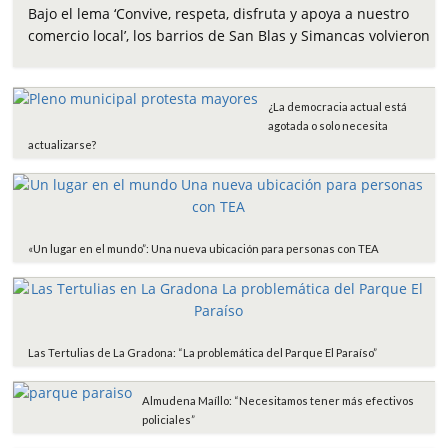
c
i
a
a
m
Bajo el lema ‘Convive, respeta, disfruta y apoya a nuestro
e
t
t
i
p
comercio local’, los barrios de San Blas y Simancas volvieron
b
t
s
l
a
o
e
A
r
o
r
p
t
¿La democracia actual está
k
p
i
agotada o solo necesita
r
actualizarse?
«Un lugar en el mundo”: Una nueva ubicación para personas con TEA
Las Tertulias de La Gradona: “La problemática del Parque El Paraíso”
Almudena Maíllo: “Necesitamos tener más efectivos
policiales”