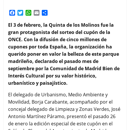
F
T
W
E
C
a
w
h
m
o
c
i
a
a
m
El 3 de febrero, la Quinta de los Molinos fue la
e
t
t
i
p
gran protagonista del sorteo del cupón de la
b
t
s
l
a
ONCE. Con la difusión de cinco millones de
o
e
A
r
cupones por toda España, la organización ha
o
r
p
t
k
p
i
querido poner en valor la belleza de este parque
r
madrileño, declarado el pasado mes de
septiembre por la Comunidad de Madrid Bien de
Interés Cultural por su valor histórico,
urbanístico y paisajístico.
El delegado de Urbanismo, Medio Ambiente y
Movilidad, Borja Carabante, acompañado por el
concejal delegado de Limpieza y Zonas Verdes, José
Antonio Martínez Páramo, presentó el pasado 26
de enero la edición especial de este cupón en el