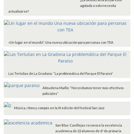
k
p
i
agotada o solo necesita
r
actualizarse?
«Un lugar en el mundo”: Una nueva ubicación para personas con TEA
Las Tertulias de La Gradona: “La problemática del Parque El Paraíso”
Almudena Maíllo: “Necesitamos tener más efectivos
policiales”
Música, ritmo y compás en la IX edición del festival San Jazz
San Blas-Canillejas reconoce la excelencia
académica de 22 alumnos de 6º de primaria