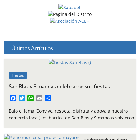
Últimos Artículos
Fiestas
San Blas y Simancas celebraron sus fiestas
F
T
W
E
C
a
w
h
m
o
c
i
a
a
m
Bajo el lema ‘Convive, respeta, disfruta y apoya a nuestro
e
t
t
i
p
comercio local’, los barrios de San Blas y Simancas volvieron
b
t
s
l
a
o
e
A
r
o
r
p
t
¿La democracia actual está