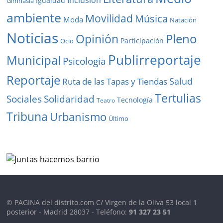
Igualdad
Gimnasia
ambiente
Movilidad
Música
Moda
Natación
Noticias
Pleno
Opinión
Participación
Ocio
Publirreportaje
Municipal
Psicología
Reportaje
Salud
Ruta de las Tapas y Tiendas
Tertulias
Solidaridad
Sociales
Tecnología
Teatro
Tribuna
Urbanismo
Último
© PAGINA del distrito.com C/ Virgen de la Oliva 53 local 1
posterior - Madrid 28037 - Teléfono:
91 327 23 51