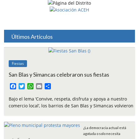
Últimos Artículos
Fiestas
San Blas y Simancas celebraron sus fiestas
F
T
W
E
C
a
w
h
m
o
c
i
a
a
m
Bajo el lema ‘Convive, respeta, disfruta y apoya a nuestro
e
t
t
i
p
comercio local’, los barrios de San Blas y Simancas volvieron
b
t
s
l
a
o
e
A
r
o
r
p
t
¿La democracia actual está
k
p
i
agotada o solo necesita
r