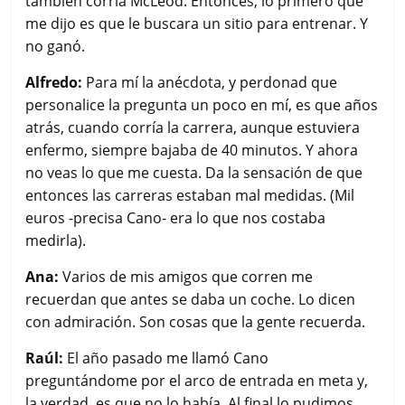
también corría McLeod. Entonces, lo primero que
me dijo es que le buscara un sitio para entrenar. Y
no ganó.
Alfredo:
Para mí la anécdota, y perdonad que
personalice la pregunta un poco en mí, es que años
atrás, cuando corría la carrera, aunque estuviera
enfermo, siempre bajaba de 40 minutos. Y ahora
no veas lo que me cuesta. Da la sensación de que
entonces las carreras estaban mal medidas. (Mil
euros -precisa Cano- era lo que nos costaba
medirla).
Ana:
Varios de mis amigos que corren me
recuerdan que antes se daba un coche. Lo dicen
con admiración. Son cosas que la gente recuerda.
Raúl:
El año pasado me llamó Cano
preguntándome por el arco de entrada en meta y,
la verdad, es que no lo había. Al final lo pudimos