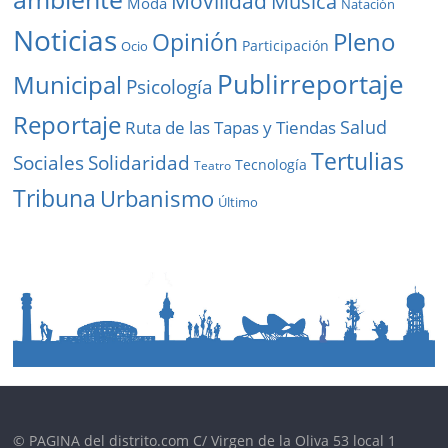
Movilidad
Música
Moda
Natación
Noticias
Pleno
Opinión
Participación
Ocio
Publirreportaje
Municipal
Psicología
Reportaje
Salud
Ruta de las Tapas y Tiendas
Tertulias
Solidaridad
Sociales
Tecnología
Teatro
Tribuna
Urbanismo
Último
© PAGINA del distrito.com C/ Virgen de la Oliva 53 local 1