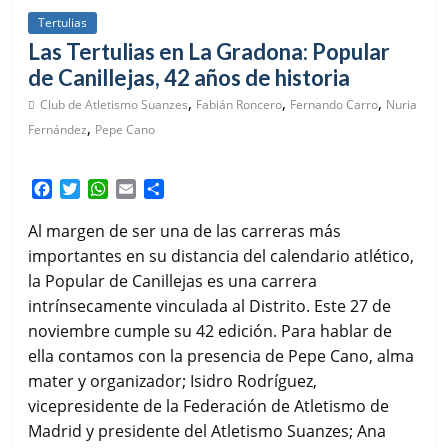
Tertulias
Las Tertulias en La Gradona: Popular
de Canillejas, 42 años de historia
,
,
,
Club de Atletismo Suanzes
Fabián Roncero
Fernando Carro
Nuria
,
Fernández
Pepe Cano
F
T
W
E
C
a
w
h
m
o
c
i
a
a
m
Al margen de ser una de las carreras más
e
t
t
i
p
importantes en su distancia del calendario atlético,
b
t
s
l
a
la Popular de Canillejas es una carrera
o
e
A
r
intrínsecamente vinculada al Distrito. Este 27 de
o
r
p
t
k
p
i
noviembre cumple su 42 edición. Para hablar de
r
ella contamos con la presencia de Pepe Cano, alma
mater y organizador; Isidro Rodríguez,
vicepresidente de la Federación de Atletismo de
Madrid y presidente del Atletismo Suanzes; Ana