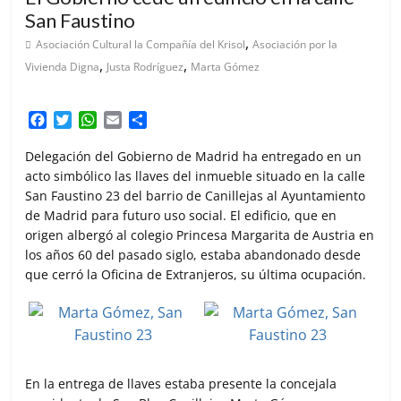
San Faustino
,
Asociación Cultural la Compañía del Krisol
Asociación por la
,
,
Vivienda Digna
Justa Rodríguez
Marta Gómez
F
T
W
E
C
a
w
h
m
o
c
i
a
a
m
Delegación del Gobierno de Madrid ha entregado en un
e
t
t
i
p
acto simbólico las llaves del inmueble situado en la calle
b
t
s
l
a
San Faustino 23 del barrio de Canillejas al Ayuntamiento
o
e
A
r
de Madrid para futuro uso social. El edificio, que en
o
r
p
t
origen albergó al colegio Princesa Margarita de Austria en
k
p
i
los años 60 del pasado siglo, estaba abandonado desde
r
que cerró la Oficina de Extranjeros, su última ocupación.
En la entrega de llaves estaba presente la concejala