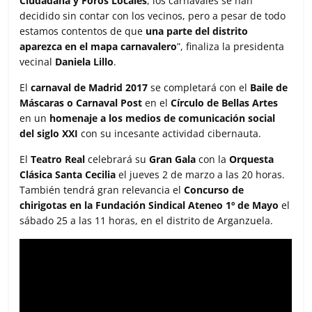
Ciudadana y Foros Locales
, los carnavales se han
decidido sin contar con los vecinos, pero a pesar de todo
estamos contentos de que
una parte del distrito
aparezca en el mapa carnavalero
”, finaliza la presidenta
vecinal
Daniela Lillo
.
El
carnaval de Madrid 2017
se completará con el
Baile de
Máscaras o Carnaval Post
en el
Círculo de Bellas Artes
en un
homenaje a los medios de comunicación social
del siglo XXI
con su incesante actividad cibernauta.
El
Teatro Real
celebrará su
Gran Gala
con la
Orquesta
Clásica Santa Cecilia
el jueves 2 de marzo a las 20 horas.
También tendrá gran relevancia el
Concurso de
chirigotas en la Fundación Sindical Ateneo 1º de Mayo
el
sábado 25 a las 11 horas, en el distrito de Arganzuela.