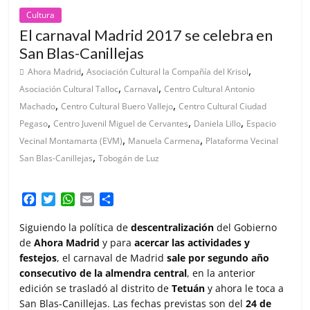
Cultura
El carnaval Madrid 2017 se celebra en
San Blas-Canillejas
,
,
Ahora Madrid
Asociación Cultural la Compañía del Krisol
,
,
Asociación Cultural Talloc
Carnaval
Centro Cultural Antonio
,
,
Machado
Centro Cultural Buero Vallejo
Centro Cultural Ciudad
,
,
,
Pegaso
Centro Juvenil Miguel de Cervantes
Daniela Lillo
Espacio
,
,
Vecinal Montamarta (EVM)
Manuela Carmena
Plataforma Vecinal
,
San Blas-Canillejas
Tobogán de Luz
F
T
W
E
C
a
w
h
m
o
c
i
a
a
m
Siguiendo la política de
descentralización
del Gobierno
e
t
t
i
p
de
Ahora Madrid
y para
acercar las actividades y
b
t
s
l
a
festejos
, el carnaval de Madrid
sale por segundo año
o
e
A
r
consecutivo de la almendra central
, en la anterior
o
r
p
t
edición se trasladó al distrito de
Tetuán
y ahora le toca a
k
p
i
San Blas-Canillejas. Las fechas previstas son del
24 de
r