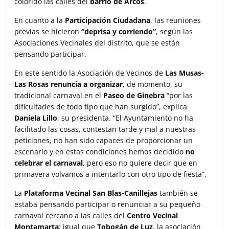
colorido las calles del
barrio de Arcos
.
En cuanto a la
Participación Ciudadana
, las reuniones
previas se hicieron
“deprisa y corriendo”
, según las
Asociaciones Vecinales del distrito, que se están
pensando participar.
En este sentido la Asociación de Vecinos de
Las Musas-
Las Rosas
renuncia a organizar
, de momento, su
tradicional carnaval en el
Paseo de Ginebra
“por las
dificultades de todo tipo que han surgido”, explica
Daniela Lillo
, su presidenta. “El Ayuntamiento no ha
facilitado las cosas, contestan tarde y mal a nuestras
peticiones, no han sido capaces de proporcionar un
escenario y en estas condiciones hemos decidido
no
celebrar el carnaval
, pero eso no quiere decir que en
primavera volvamos a intentarlo con otro tipo de fiesta”.
La
Plataforma Vecinal San Blas-Canillejas
también se
estaba pensando participar o renunciar a su pequeño
carnaval cercano a las calles del
Centro Vecinal
Montamarta
; igual que
Tobogán de Luz
, la asociación