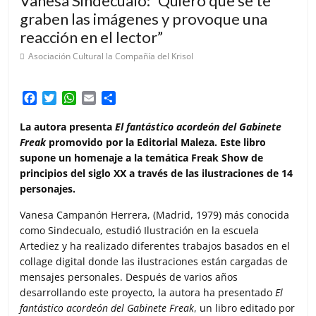
Vanesa Sindecualo: “Quiero que se te
graben las imágenes y provoque una
reacción en el lector”
Asociación Cultural la Compañía del Krisol
F
T
W
E
C
a
w
h
m
o
c
i
a
a
m
La autora presenta
El fantástico acordeón del Gabinete
e
t
t
i
p
Freak
promovido por la Editorial Maleza. Este libro
b
t
s
l
a
supone un homenaje a la temática Freak Show de
o
e
A
r
principios del siglo XX a través de las ilustraciones de 14
o
r
p
t
personajes.
k
p
i
r
Vanesa Campanón Herrera, (Madrid, 1979) más conocida
como Sindecualo, estudió Ilustración en la escuela
Artediez y ha realizado diferentes trabajos basados en el
collage digital donde las ilustraciones están cargadas de
mensajes personales. Después de varios años
desarrollando este proyecto, la autora ha presentado
El
fantástico acordeón del Gabinete Freak
, un libro editado por