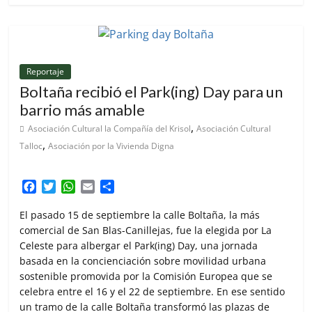
Reportaje
Boltaña recibió el Park(ing) Day para un
barrio más amable
,
Asociación Cultural la Compañía del Krisol
Asociación Cultural
,
Talloc
Asociación por la Vivienda Digna
F
T
W
E
C
a
w
h
m
o
c
i
a
a
m
El pasado 15 de septiembre la calle Boltaña, la más
e
t
t
i
p
comercial de San Blas-Canillejas, fue la elegida por La
b
t
s
l
a
Celeste para albergar el Park(ing) Day, una jornada
o
e
A
r
basada en la concienciación sobre movilidad urbana
o
r
p
t
sostenible promovida por la Comisión Europea que se
k
p
i
celebra entre el 16 y el 22 de septiembre. En ese sentido
r
un tramo de la calle Boltaña transformó las plazas de