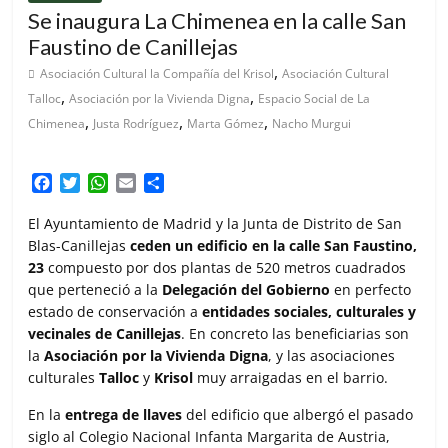
Se inaugura La Chimenea en la calle San
Faustino de Canillejas
,
Asociación Cultural la Compañía del Krisol
Asociación Cultural
,
,
Talloc
Asociación por la Vivienda Digna
Espacio Social de La
,
,
,
Chimenea
Justa Rodríguez
Marta Gómez
Nacho Murgui
F
T
W
E
C
a
w
h
m
o
c
i
a
a
m
El Ayuntamiento de Madrid y la Junta de Distrito de San
e
t
t
i
p
Blas-Canillejas
ceden un edificio en la calle San Faustino,
b
t
s
l
a
23
compuesto por dos plantas de 520 metros cuadrados
o
e
A
r
que perteneció a la
Delegación del Gobierno
en perfecto
o
r
p
t
estado de conservación a
entidades sociales, culturales y
k
p
i
vecinales de Canillejas
. En concreto las beneficiarias son
r
la
Asociación por la Vivienda Digna
, y las asociaciones
culturales
Talloc
y
Krisol
muy arraigadas en el barrio.
En la
entrega de llaves
del edificio que albergó el pasado
siglo al Colegio Nacional Infanta Margarita de Austria,