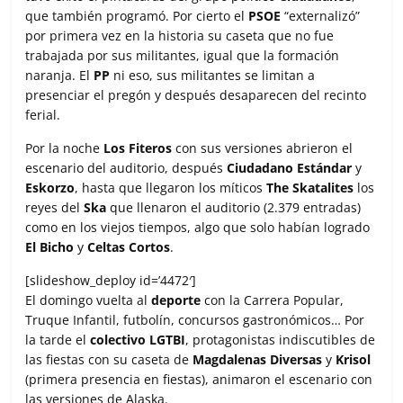
que también programó. Por cierto el
PSOE
“externalizó”
por primera vez en la historia su caseta que no fue
trabajada por sus militantes, igual que la formación
naranja. El
PP
ni eso, sus militantes se limitan a
presenciar el pregón y después desaparecen del recinto
ferial.
Por la noche
Los Fiteros
con sus versiones abrieron el
escenario del auditorio, después
Ciudadano Estándar
y
Eskorzo
, hasta que llegaron los míticos
The Skatalites
los
reyes del
Ska
que llenaron el auditorio (2.379 entradas)
como en los viejos tiempos, algo que solo habían logrado
El Bicho
y
Celtas Cortos
.
[slideshow_deploy id=’4472′]
El domingo vuelta al
deporte
con la Carrera Popular,
Truque Infantil, futbolín, concursos gastronómicos… Por
la tarde el
colectivo LGTBI
, protagonistas indiscutibles de
las fiestas con su caseta de
Magdalenas Diversas
y
Krisol
(primera presencia en fiestas), animaron el escenario con
las versiones de Alaska.