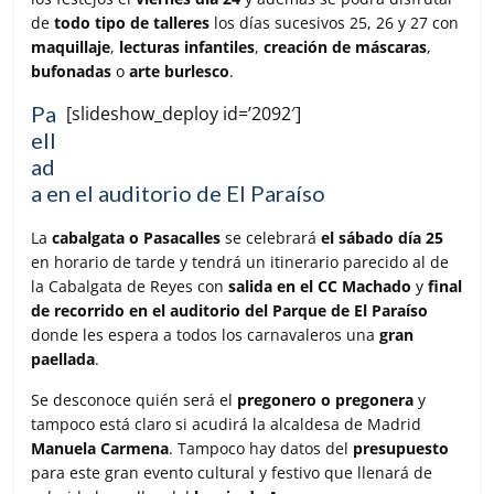
de
todo tipo de talleres
los días sucesivos 25, 26 y 27 con
maquillaje
,
lecturas infantiles
,
creación de máscaras
,
bufonadas
o
arte burlesco
.
Pa
[slideshow_deploy id=’2092′]
ell
ad
a en el auditorio de El Paraíso
La
cabalgata o Pasacalles
se celebrará
el sábado día 25
en horario de tarde y tendrá un itinerario parecido al de
la Cabalgata de Reyes con
salida en el CC Machado
y
final
de recorrido en el auditorio del Parque de El Paraíso
donde les espera a todos los carnavaleros una
gran
paellada
.
Se desconoce quién será el
pregonero o pregonera
y
tampoco está claro si acudirá la alcaldesa de Madrid
Manuela Carmena
. Tampoco hay datos del
presupuesto
para este gran evento cultural y festivo que llenará de