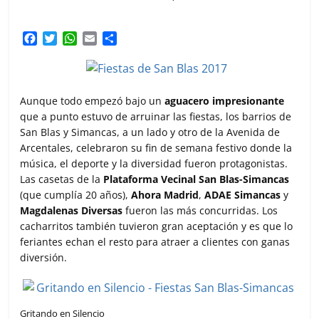
F
T
W
E
C
a
w
h
m
o
c
i
a
a
m
e
t
t
i
p
b
t
s
l
a
Aunque todo empezó bajo un
aguacero impresionante
o
e
A
r
que a punto estuvo de arruinar las fiestas, los barrios de
o
r
p
t
San Blas y Simancas, a un lado y otro de la Avenida de
k
p
i
Arcentales, celebraron su fin de semana festivo donde la
r
música, el deporte y la diversidad fueron protagonistas.
Las casetas de la
Plataforma Vecinal San Blas-Simancas
(que cumplía 20 años),
Ahora Madrid
,
ADAE Simancas
y
Magdalenas Diversas
fueron las más concurridas. Los
cacharritos también tuvieron gran aceptación y es que lo
feriantes echan el resto para atraer a clientes con ganas
diversión.
Gritando en Silencio