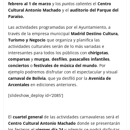
febrero al 1 de marzo
y los
puntos calientes
el
Centro
Cultural Antonio Machado
y el
auditorio del Parque del
Paraíso.
Las actividades programadas por el Ayuntamiento, a
través de la empresa municipal
Madrid Destino Cultura,
Turismo y Negocio
que organiza y planifica las
actividades culturales serán de lo más variadas e
interesantes para todos los públicos con
chirigotas
,
comparsas
y
murgas
,
desfiles
,
pasacalles infantiles
,
conciertos
o
festivales de música
del mundo
. Por
ejemplo podremos disfrutar con el espectacular y visual
carnaval de Bolivia
, que ya desfiló por la
Avenida de
Arcentales
en ediciones anteriores.
[slideshow_deploy id=’2085′]
El
cuartel general
de las actividades carnavaleras será el
Centro Cultural Antonio Machado
donde se presentarán
los festejos el
viernes día 24
y además se podrá disfrutar