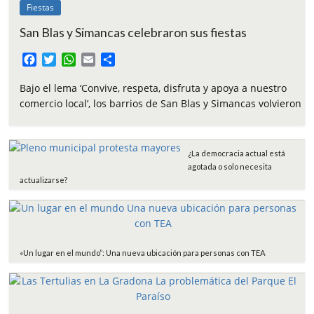
Fiestas
San Blas y Simancas celebraron sus fiestas
F
T
W
E
C
a
w
h
m
o
c
i
a
a
m
Bajo el lema ‘Convive, respeta, disfruta y apoya a nuestro
e
t
t
i
p
comercio local’, los barrios de San Blas y Simancas volvieron
b
t
s
l
a
o
e
A
r
o
r
p
t
¿La democracia actual está
k
p
i
agotada o solo necesita
r
actualizarse?
«Un lugar en el mundo”: Una nueva ubicación para personas con TEA