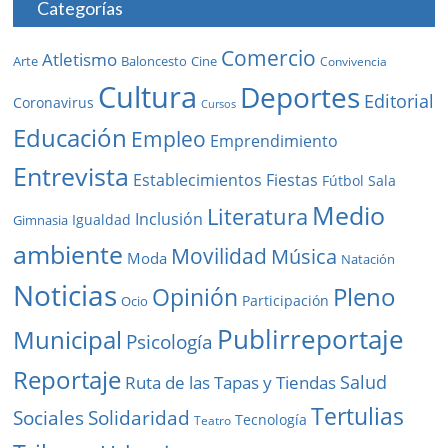
Categorías
Comercio
Atletismo
Baloncesto
Arte
Cine
Convivencia
Cultura
Deportes
Editorial
Coronavirus
Cursos
Educación
Empleo
Emprendimiento
Entrevista
Establecimientos
Fiestas
Fútbol Sala
Medio
Literatura
Inclusión
Igualdad
Gimnasia
ambiente
Movilidad
Música
Moda
Natación
Noticias
Pleno
Opinión
Participación
Ocio
Publirreportaje
Municipal
Psicología
Reportaje
Salud
Ruta de las Tapas y Tiendas
Tertulias
Solidaridad
Sociales
Tecnología
Teatro