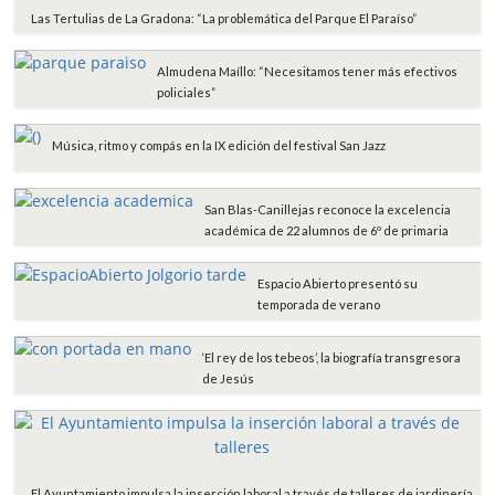
Las Tertulias de La Gradona: “La problemática del Parque El Paraíso”
Almudena Maíllo: “Necesitamos tener más efectivos
policiales”
Música, ritmo y compás en la IX edición del festival San Jazz
San Blas-Canillejas reconoce la excelencia
académica de 22 alumnos de 6º de primaria
Espacio Abierto presentó su
temporada de verano
‘El rey de los tebeos’, la biografía transgresora
de Jesús
El Ayuntamiento impulsa la inserción laboral a través de talleres de jardinería