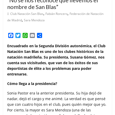
“No se nos reconoce que llevemos el
nombre de San Blas”
,
,
Club Natación San Blas
Fabián Roncero
Federación de Natación
,
de Madrid
Sara Mendoza
F
T
W
E
C
a
w
h
m
o
c
i
a
a
m
Encuadrado en la Segunda División autonómica, el Club
e
t
t
i
p
Natación San Blas es uno de los clubes históricos de la
b
t
s
l
a
natación madrileña. Su presidenta, Susana Gómez, nos
o
e
A
r
cuenta sus vicisitudes, que van de los éxitos de sus
o
r
p
t
deportistas de élite a los problemas para poder
k
p
i
entrenarse.
r
Cómo llega a la presidencia?
Sonia Pastor era la anterior presidenta. Su hija dejó de
nadar, dejó el cargo y me animé. La verdad es que pensé
que con cuatro hijos en el club, pues quién mejor que yo.
Por cierto, la mayor es Sara Mendoza (una de las