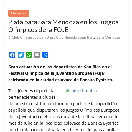
Deportes
Plata para Sara Mendoza en los Juegos
Olímpicos de la FOJE
,
,
Club Gimnástico San Blas
Club Natación San Blas
Sara Mendoza
F
T
W
E
C
a
w
h
m
o
c
i
a
a
m
Gran actuación de los deportistas de San Blas en el
e
t
t
i
p
Festival Olímpico de la Juventud Europea (FOJE)
b
t
s
l
a
celebrado en la ciudad eslovaca de Banska Bystrica.
o
e
A
r
o
r
p
t
Tres jóvenes deportistas
k
p
i
pertenecientes a clubes
r
de nuestro distrito han formado parte de la expedición
española que disputaron los Juegos Olímpicos Europeos
de la Juventud celebrados durante la última semana del
mes de julio en la localidad eslovaca de Banska Bystrica,
una bonita ciudad situada en el centro del país a orillas