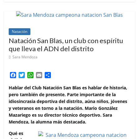
Natación
Natación San Blas, un club con espíritu
que lleva el ADN del distrito
Sara Mendoza
F
T
W
E
C
a
w
h
m
o
c
i
a
a
m
Hablar del Club Natación San Blas es hablar de historia,
e
t
t
i
p
pero también de presente. Parte importante de la
b
t
s
l
a
idiosincrasia deportiva del distrito, aúna niños, jóvenes
o
e
A
r
y veteranos en torno a la natación. Mario González
o
r
p
t
Mazariego es su director técnico deportivo. Sara
k
p
i
Mendoza, la alumna más destacada.
r
Qué es