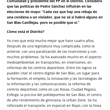
Comunidad y presidente del PP en el Distrito. Considera
o
e
A
r
que las políticas de Pedro Sánchez influirán en las
o
r
p
t
elecciones de mayo: “Cada vez que hay una rebaja de
k
p
i
una condena a un violador, que no sé si habrá alguno en
r
San Blas-Canillejas, pero es posible que sí.”
Cómo está el Distrito?
Yo creo que está mucho mejor que hace cuatro años.
Después de una legislatura muy complicada, como la
anterior, con una paralización de las inversiones y con
muchos problemas. Se ha avanzado mucho en el aspecto
medioambiental, en transportes, en inversiones, en
reformas de los centros deportivos. Entre los logros se
pueden citar el centro digital de San Blas, un lugar para
la formación, el empleo, la innovación y las tecnologías de
la información y las comunicaciones, la reforma de
centros deportivos como en Las Rosas, Ciudad Pegaso,
Esfinge, la piscina del polideportivo de San Blas, el centro
de alto rendimiento de gimnasia, la Urban Zone. Se ha
reforzado el transporte, en especial en Rejas, con la línea