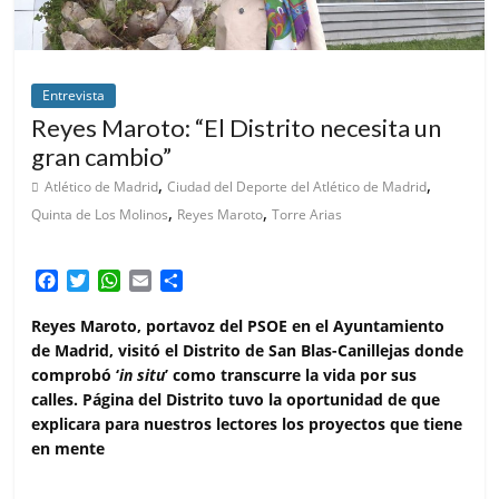
Entrevista
Reyes Maroto: “El Distrito necesita un
gran cambio”
,
,
Atlético de Madrid
Ciudad del Deporte del Atlético de Madrid
,
,
Quinta de Los Molinos
Reyes Maroto
Torre Arias
F
T
W
E
C
a
w
h
m
o
c
i
a
a
m
Reyes Maroto, portavoz del PSOE en el Ayuntamiento
e
t
t
i
p
de Madrid, visitó el Distrito de San Blas-Canillejas donde
b
t
s
l
a
comprobó ‘
in situ
’ como transcurre la vida por sus
o
e
A
r
calles. Página del Distrito tuvo la oportunidad de que
o
r
p
t
explicara para nuestros lectores los proyectos que tiene
k
p
i
en mente
r