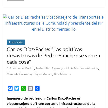
Entrevista
Carlos Díaz-Pache: “Las políticas
desastrosas de Pedro Sánchez se ven en
cada cosa”
,
,
,
Atlético de Madrid
Isabel Díaz Ayuso
José Luis Martínez-Almeida
,
,
Manuela Carmena
Reyes Maroto
Rita Maestre
F
T
W
E
C
a
w
h
m
o
c
i
a
a
m
Ingeniero de profesión, Carlos Díaz-Pache es
e
t
t
i
p
viceconsejero de Transportes e Infraestructuras de la
b
t
s
l
a