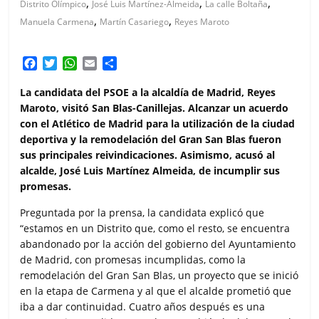
,
,
,
Distrito Olímpico
José Luis Martínez-Almeida
La calle Boltaña
,
,
Manuela Carmena
Martín Casariego
Reyes Maroto
F
T
W
E
C
a
w
h
m
o
c
i
a
a
m
La candidata del PSOE a la alcaldía de Madrid, Reyes
e
t
t
i
p
Maroto, visitó San Blas-Canillejas. Alcanzar un acuerdo
b
t
s
l
a
con el Atlético de Madrid para la utilización de la ciudad
o
e
A
r
deportiva y la remodelación del Gran San Blas fueron
o
r
p
t
sus principales reivindicaciones. Asimismo, acusó al
k
p
i
alcalde, José Luis Martínez Almeida, de incumplir sus
r
promesas.
Preguntada por la prensa, la candidata explicó que
“estamos en un Distrito que, como el resto, se encuentra
abandonado por la acción del gobierno del Ayuntamiento
de Madrid, con promesas incumplidas, como la
remodelación del Gran San Blas, un proyecto que se inició
en la etapa de Carmena y al que el alcalde prometió que
iba a dar continuidad. Cuatro años después es una