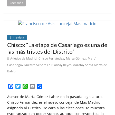
Leer más
Entrevista
Chisco: “La etapa de Casariego es una de
las más tristes del Distrito”
,
,
,
Atlético de Madrid
Chisco Fernández
Marta Gómez
Martín
,
,
,
Casariego
Nuestra Señora La Blanca
Reyes Maroto
Santa Marta de
Babio
F
T
W
E
C
a
w
h
m
o
c
i
a
a
m
Asesor de Marta Gómez Lahoz en la pasada legislatura,
e
t
t
i
p
Chisco Fernández es el nuevo concejal de Más Madrid
b
t
s
l
a
asignado al Distrito. De cara a las elecciones, se muestra
o
e
A
r
esperanzado en poder sumar, aunque con respecto a la