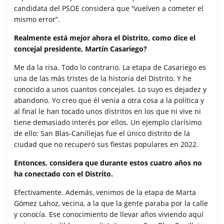
o
r
p
t
candidata del PSOE considera que “vuelven a cometer el
k
p
i
mismo error”.
r
Realmente está mejor ahora el Distrito, como dice el
concejal presidente, Martín Casariego?
Me da la risa. Todo lo contrario. La etapa de Casariego es
una de las más tristes de la historia del Distrito. Y he
conocido a unos cuantos concejales. Lo suyo es dejadez y
abandono. Yo creo que él venía a otra cosa a la política y
al final le han tocado unos distritos en los que ni vive ni
tiene demasiado interés por ellos. Un ejemplo clarísimo
de ello: San Blas-Canillejas fue el único distrito de la
ciudad que no recuperó sus fiestas populares en 2022.
Entonces, considera que durante estos cuatro años no
ha conectado con el Distrito.
Efectivamente. Además, venimos de la etapa de Marta
Gómez Lahoz, vecina, a la que la gente paraba por la calle
y conocía. Ese conocimiento de llevar años viviendo aquí