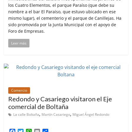
los Cuatro Elementos, el parque Paraíso (que debe su
nombre a el bar El Paraíso, que estuvo ubicado en ese
mismo lugar), el cementerio y el parque de Canillejas. Ha
sido promovida por la Junta Municipal con el apoyo de
Foro de Empresas.
Leer más
Comercio
Redondo y Casariego visitaron el Eje
comercial de Boltaña
,
,
La calle Boltaña
Martín Casariego
Miguel Ángel Redondo
F
T
W
E
C