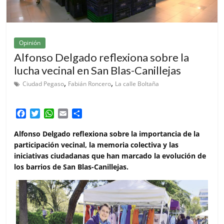
Opinión
Alfonso Delgado reflexiona sobre la
lucha vecinal en San Blas-Canillejas
,
,
Ciudad Pegaso
Fabián Roncero
La calle Boltaña
F
T
W
E
C
a
w
h
m
o
c
i
a
a
m
Alfonso Delgado reflexiona sobre la importancia de la
e
t
t
i
p
participación vecinal, la memoria colectiva y las
b
t
s
l
a
iniciativas ciudadanas que han marcado la evolución de
o
e
A
r
los barrios de San Blas-Canillejas.
o
r
p
t
k
p
i
r