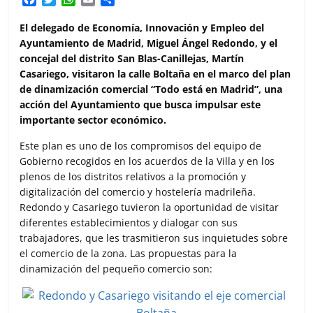
a
w
h
m
o
c
i
a
a
m
El delegado de Economía, Innovación y Empleo del
e
t
t
i
p
Ayuntamiento de Madrid, Miguel Ángel Redondo, y el
b
t
s
l
a
concejal del distrito San Blas-Canillejas, Martín
o
e
A
r
Casariego, visitaron la calle Boltaña en el marco del plan
o
r
p
t
de dinamización comercial “Todo está en Madrid”, una
k
p
i
acción del Ayuntamiento que busca impulsar este
r
importante sector económico.
Este plan es uno de los compromisos del equipo de
Gobierno recogidos en los acuerdos de la Villa y en los
plenos de los distritos relativos a la promoción y
digitalización del comercio y hostelería madrileña.
Redondo y Casariego tuvieron la oportunidad de visitar
diferentes establecimientos y dialogar con sus
trabajadores, que les trasmitieron sus inquietudes sobre
el comercio de la zona. Las propuestas para la
dinamización del pequeño comercio son: