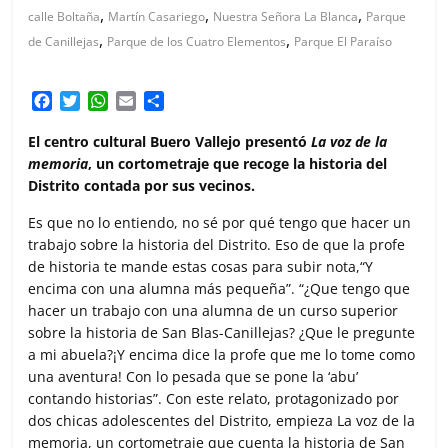
,
,
,
calle Boltaña
Martín Casariego
Nuestra Señora La Blanca
Parque
,
,
de Canillejas
Parque de los Cuatro Elementos
Parque El Paraíso
F
T
W
E
C
a
w
h
m
o
c
i
a
a
m
El centro cultural Buero Vallejo presentó
La voz de la
e
t
t
i
p
memoria
, un cortometraje que recoge la historia del
b
t
s
l
a
Distrito contada por sus vecinos.
o
e
A
r
o
r
p
t
Es que no lo entiendo, no sé por qué tengo que hacer un
k
p
i
trabajo sobre la historia del Distrito. Eso de que la profe
r
de historia te mande estas cosas para subir nota,“Y
encima con una alumna más pequeña”. “¿Que tengo que
hacer un trabajo con una alumna de un curso superior
sobre la historia de San Blas-Canillejas? ¿Que le pregunte
a mi abuela?¡Y encima dice la profe que me lo tome como
una aventura! Con lo pesada que se pone la ‘abu’
contando historias”. Con este relato, protagonizado por
dos chicas adolescentes del Distrito, empieza La voz de la
memoria, un cortometraje que cuenta la historia de San