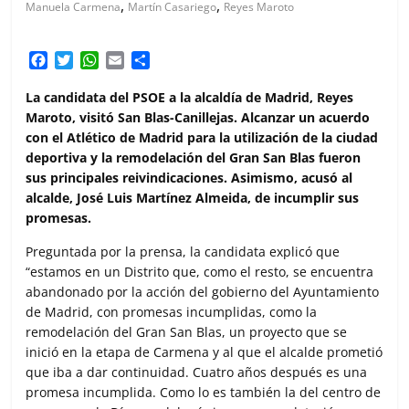
,
,
Manuela Carmena
Martín Casariego
Reyes Maroto
F
T
W
E
C
a
w
h
m
o
c
i
a
a
m
La candidata del PSOE a la alcaldía de Madrid, Reyes
e
t
t
i
p
Maroto, visitó San Blas-Canillejas. Alcanzar un acuerdo
b
t
s
l
a
con el Atlético de Madrid para la utilización de la ciudad
o
e
A
r
deportiva y la remodelación del Gran San Blas fueron
o
r
p
t
sus principales reivindicaciones. Asimismo, acusó al
k
p
i
alcalde, José Luis Martínez Almeida, de incumplir sus
r
promesas.
Preguntada por la prensa, la candidata explicó que
“estamos en un Distrito que, como el resto, se encuentra
abandonado por la acción del gobierno del Ayuntamiento
de Madrid, con promesas incumplidas, como la
remodelación del Gran San Blas, un proyecto que se
inició en la etapa de Carmena y al que el alcalde prometió
que iba a dar continuidad. Cuatro años después es una
promesa incumplida. Como lo es también la del centro de