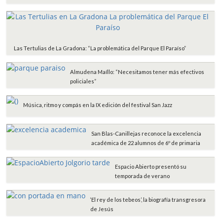
Las Tertulias de La Gradona: “La problemática del Parque El Paraíso”
Almudena Maíllo: “Necesitamos tener más efectivos
policiales”
Música, ritmo y compás en la IX edición del festival San Jazz
San Blas-Canillejas reconoce la excelencia
académica de 22 alumnos de 6º de primaria
Espacio Abierto presentó su
temporada de verano
‘El rey de los tebeos’, la biografía transgresora
de Jesús