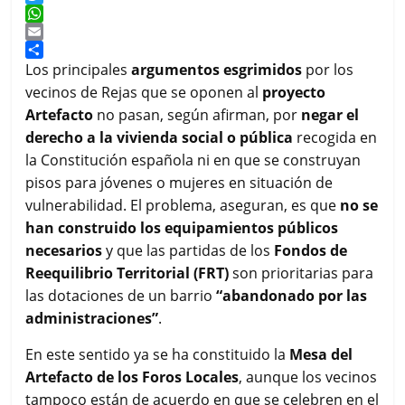
a
T
c
w
W
e
i
h
E
b
t
a
m
C
Los principales
argumentos esgrimidos
por los
o
t
t
a
o
vecinos de Rejas que se oponen al
proyecto
o
e
s
i
m
Artefacto
no pasan, según afirman, por
negar el
k
r
A
l
p
derecho a la vivienda social o pública
recogida en
p
a
p
r
la Constitución española ni en que se construyan
t
pisos para jóvenes o mujeres en situación de
i
vulnerabilidad. El problema, aseguran, es que
no se
r
han construido los equipamientos públicos
necesarios
y que las partidas de los
Fondos de
Reequilibrio Territorial (FRT)
son prioritarias para
las dotaciones de un barrio
“abandonado por las
administraciones”
.
En este sentido ya se ha constituido la
Mesa del
Artefacto de los Foros Locales
, aunque los vecinos
tampoco están de acuerdo en que se celebren en el