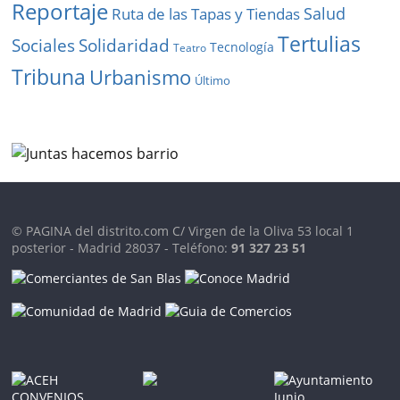
Reportaje
Salud
Ruta de las Tapas y Tiendas
Tertulias
Solidaridad
Sociales
Tecnología
Teatro
Tribuna
Urbanismo
Último
© PAGINA del distrito.com C/ Virgen de la Oliva 53 local 1
posterior - Madrid 28037 - Teléfono:
91 327 23 51