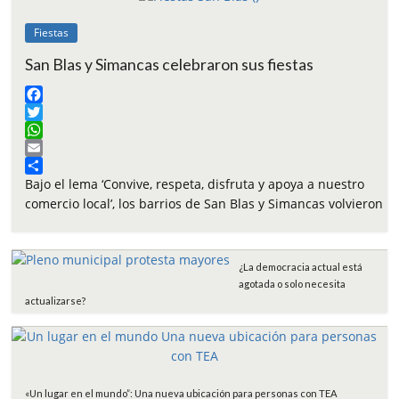
Fiestas
San Blas y Simancas celebraron sus fiestas
F
a
T
c
w
W
e
i
h
E
b
t
a
m
C
Bajo el lema ‘Convive, respeta, disfruta y apoya a nuestro
o
t
t
a
o
comercio local’, los barrios de San Blas y Simancas volvieron
o
e
s
i
m
k
r
A
l
p
p
a
¿La democracia actual está
p
r
agotada o solo necesita
t
actualizarse?
i
r
«Un lugar en el mundo”: Una nueva ubicación para personas con TEA