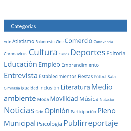
Categorías
Comercio
Atletismo
Baloncesto
Arte
Cine
Convivencia
Cultura
Deportes
Editorial
Coronavirus
Cursos
Educación
Empleo
Emprendimiento
Entrevista
Establecimientos
Fiestas
Fútbol Sala
Medio
Literatura
Inclusión
Igualdad
Gimnasia
ambiente
Movilidad
Música
Moda
Natación
Noticias
Pleno
Opinión
Participación
Ocio
Publirreportaje
Municipal
Psicología