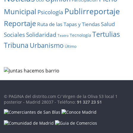
Ocio
Publirreportaje
Municipal
Psicología
Reportaje
Salud
Ruta de las Tapas y Tiendas
Tertulias
Solidaridad
Sociales
Tecnología
Teatro
Tribuna
Urbanismo
Último
© PAGINA del distrito.com C/ Virgen de la Oliva 53 local 1
posterior - Madrid 28037 - Teléfono:
91 327 23 51