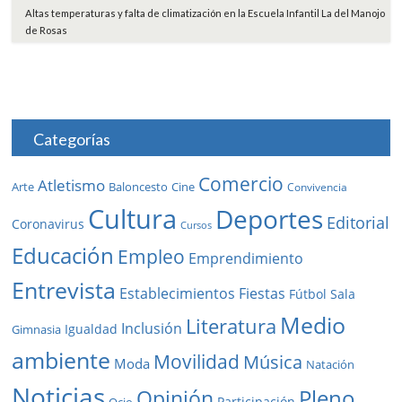
Altas temperaturas y falta de climatización en la Escuela Infantil La del Manojo
de Rosas
Categorías
Comercio
Atletismo
Baloncesto
Arte
Cine
Convivencia
Cultura
Deportes
Editorial
Coronavirus
Cursos
Educación
Empleo
Emprendimiento
Entrevista
Establecimientos
Fiestas
Fútbol Sala
Medio
Literatura
Inclusión
Igualdad
Gimnasia
ambiente
Movilidad
Música
Moda
Natación
Noticias
Pleno
Opinión
Participación