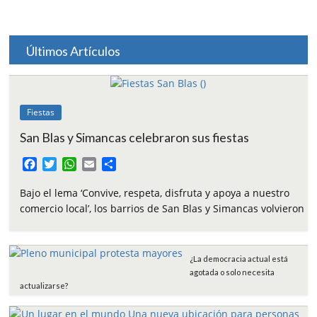
Últimos Artículos
Fiestas
San Blas y Simancas celebraron sus fiestas
F
T
W
E
C
a
w
h
m
o
c
i
a
a
m
Bajo el lema ‘Convive, respeta, disfruta y apoya a nuestro
e
t
t
i
p
comercio local’, los barrios de San Blas y Simancas volvieron
b
t
s
l
a
o
e
A
r
o
r
p
t
¿La democracia actual está
k
p
i
agotada o solo necesita
r
actualizarse?