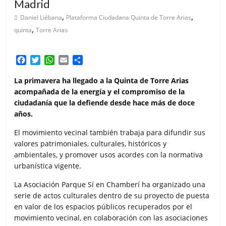
Madrid
,
,
Daniel Liébana
Plataforma Ciudadana Quinta de Torre Arias
,
quinta
Torre Arias
F
T
W
E
C
a
w
h
m
o
c
i
a
a
m
La primavera ha llegado a la Quinta de Torre Arias
e
t
t
i
p
acompañada de la energía y el compromiso de la
b
t
s
l
a
ciudadanía que la defiende desde hace más de doce
o
e
A
r
años.
o
r
p
t
k
p
i
El movimiento vecinal también trabaja para difundir sus
r
valores patrimoniales, culturales, históricos y
ambientales, y promover usos acordes con la normativa
urbanística vigente.
La Asociación Parque Sí en Chamberí ha organizado una
serie de actos culturales dentro de su proyecto de puesta
en valor de los espacios públicos recuperados por el
movimiento vecinal, en colaboración con las asociaciones