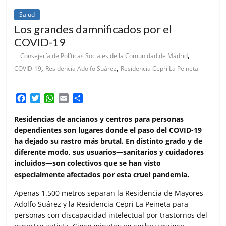
Salud
Los grandes damnificados por el
COVID-19
,
Consejería de Políticas Sociales de la Comunidad de Madrid
,
,
COVID-19
Residencia Adolfo Suárez
Residencia Cepri La Peineta
F
T
W
E
C
a
w
h
m
o
c
i
a
a
m
Residencias de ancianos y centros para personas
e
t
t
i
p
dependientes son lugares donde el paso del COVID-19
b
t
s
l
a
ha dejado su rastro más brutal. En distinto grado y de
o
e
A
r
diferente modo, sus usuarios—sanitarios y cuidadores
o
r
p
t
incluidos—son colectivos que se han visto
k
p
i
especialmente afectados por esta cruel pandemia.
r
Apenas 1.500 metros separan la Residencia de Mayores
Adolfo Suárez y la Residencia Cepri La Peineta para
personas con discapacidad intelectual por trastornos del