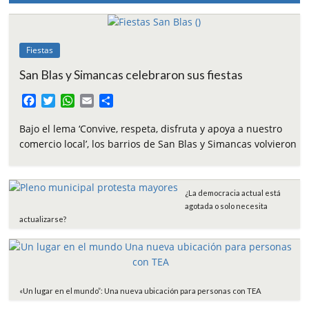
Fiestas
San Blas y Simancas celebraron sus fiestas
F
T
W
E
C
a
w
h
m
o
c
i
a
a
m
Bajo el lema ‘Convive, respeta, disfruta y apoya a nuestro
e
t
t
i
p
comercio local’, los barrios de San Blas y Simancas volvieron
b
t
s
l
a
o
e
A
r
o
r
p
t
¿La democracia actual está
k
p
i
agotada o solo necesita
r
actualizarse?
«Un lugar en el mundo”: Una nueva ubicación para personas con TEA