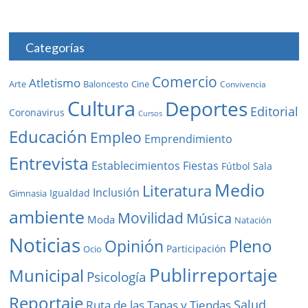
Categorías
Comercio
Atletismo
Baloncesto
Arte
Cine
Convivencia
Cultura
Deportes
Editorial
Coronavirus
Cursos
Educación
Empleo
Emprendimiento
Entrevista
Establecimientos
Fiestas
Fútbol Sala
Medio
Literatura
Inclusión
Igualdad
Gimnasia
ambiente
Movilidad
Música
Moda
Natación
Noticias
Pleno
Opinión
Participación
Ocio
Publirreportaje
Municipal
Psicología
Reportaje
Salud
Ruta de las Tapas y Tiendas