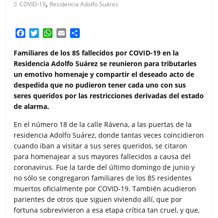
,
COVID-19
Residencia Adolfo Suárez
F
T
W
E
C
a
w
h
m
o
c
i
a
a
m
Familiares de los 85 fallecidos por COVID-19 en la
e
t
t
i
p
Residencia Adolfo Suárez se reunieron para tributarles
b
t
s
l
a
un emotivo homenaje y compartir el deseado acto de
o
e
A
r
despedida que no pudieron tener cada uno con sus
o
r
p
t
seres queridos por las restricciones derivadas del estado
k
p
i
de alarma.
r
En el número 18 de la calle Rávena, a las puertas de la
residencia Adolfo Suárez, donde tantas veces coincidieron
cuando iban a visitar a sus seres queridos, se citaron
para homenajear a sus mayores fallecidos a causa del
coronavirus. Fue la tarde del último domingo de junio y
no sólo se congregaron familiares de los 85 residentes
muertos oficialmente por COVID-19. También acudieron
parientes de otros que siguen viviendo allí, que por
fortuna sobrevivieron a esa etapa crítica tan cruel, y que,