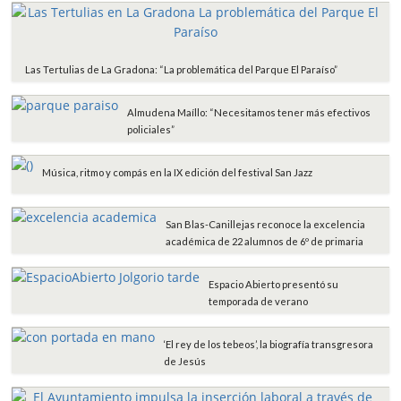
Las Tertulias de La Gradona: “La problemática del Parque El Paraíso”
Almudena Maíllo: “Necesitamos tener más efectivos
policiales”
Música, ritmo y compás en la IX edición del festival San Jazz
San Blas-Canillejas reconoce la excelencia
académica de 22 alumnos de 6º de primaria
Espacio Abierto presentó su
temporada de verano
‘El rey de los tebeos’, la biografía transgresora
de Jesús