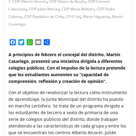
,
,
CEIP Alberto Alcocer
CEIP Álvaro de Bazán
CEIP Carmen
,
,
,
Cabezuelo
CEIP Julián Marías
CEIP María Moliner
CEIP Padre
,
,
,
,
Coloma
CEIP República de Chile
CP El Sol
Marta Higueras
Martín
Casariego
F
T
W
E
C
a
w
h
m
o
c
i
a
a
m
A principios de febrero el concejal del distrito, Martín
e
t
t
i
p
Casariego, presentó una iniciativa dirigida a diferentes
b
t
s
l
a
colegios públicos. Con el impulso de la lectura pretende
o
e
A
r
que los estudiantes aumenten su “capacidad de
o
r
p
t
comprensión, reflexión y creación de opinión”.
k
p
i
r
Con el objetivo de revalorizar la lectura como instrumento
de aprendizaje, la Junta Municipal del distrito ha puesto
en marcha Lectoforo. Se trata de un programa dirigido a
los estudiantes de tercero a sexto de primaria de una
serie de colegios públicos del distrito, donde trabajan
atendiendo a las características de cada grupo y entre los
que se encuentran los centros Alberto Alcocer, Julián