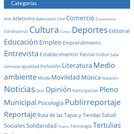
Categorías
Comercio
Atletismo
Baloncesto
Arte
Cine
Convivencia
Cultura
Deportes
Editorial
Coronavirus
Cursos
Educación
Empleo
Emprendimiento
Entrevista
Establecimientos
Fiestas
Fútbol Sala
Medio
Literatura
Inclusión
Igualdad
Gimnasia
ambiente
Movilidad
Música
Moda
Natación
Noticias
Pleno
Opinión
Participación
Ocio
Publirreportaje
Municipal
Psicología
Reportaje
Salud
Ruta de las Tapas y Tiendas
Tertulias
Solidaridad
Sociales
Tecnología
Teatro