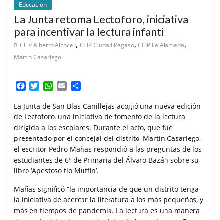
Educación
La Junta retoma Lectoforo, iniciativa
para incentivar la lectura infantil
,
,
,
CEIP Alberto Alcocer
CEIP Ciudad Pegaso
CEIP La Alameda
Martín Casariego
F
T
W
E
C
a
w
h
m
o
c
i
a
a
m
La Junta de San Blas-Canillejas acogió una nueva edición
e
t
t
i
p
de Lectoforo, una iniciativa de fomento de la lectura
b
t
s
l
a
dirigida a los escolares. Durante el acto, que fue
o
e
A
r
presentado por el concejal del distrito, Martín Casariego,
o
r
p
t
el escritor Pedro Mañas respondió a las preguntas de los
k
p
i
estudiantes de 6º de Primaria del Álvaro Bazán sobre su
r
libro ‘Apestoso tío Muffin’.
Mañas significó “la importancia de que un distrito tenga
la iniciativa de acercar la literatura a los más pequeños, y
más en tiempos de pandemia. La lectura es una manera