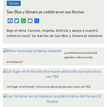
Fiestas
San Blas y Simancas celebraron sus fiestas
F
T
W
E
C
a
w
h
m
o
c
i
a
a
m
Bajo el lema ‘Convive, respeta, disfruta y apoya a nuestro
e
t
t
i
p
comercio local’, los barrios de San Blas y Simancas volvieron
b
t
s
l
a
o
e
A
r
o
r
p
t
¿La democracia actual está
k
p
i
agotada o solo necesita
r
actualizarse?
«Un lugar en el mundo”: Una nueva ubicación para personas con TEA