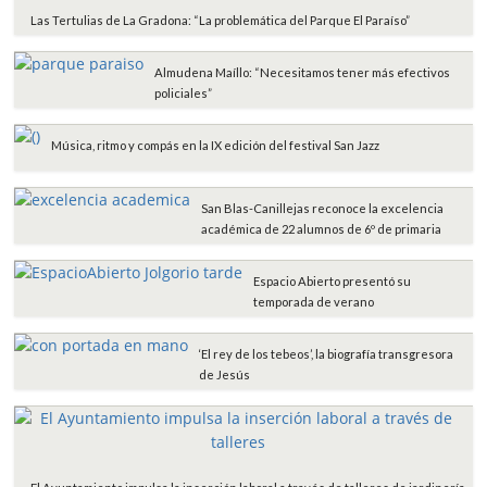
Las Tertulias de La Gradona: “La problemática del Parque El Paraíso”
Almudena Maíllo: “Necesitamos tener más efectivos
policiales”
Música, ritmo y compás en la IX edición del festival San Jazz
San Blas-Canillejas reconoce la excelencia
académica de 22 alumnos de 6º de primaria
Espacio Abierto presentó su
temporada de verano
‘El rey de los tebeos’, la biografía transgresora
de Jesús