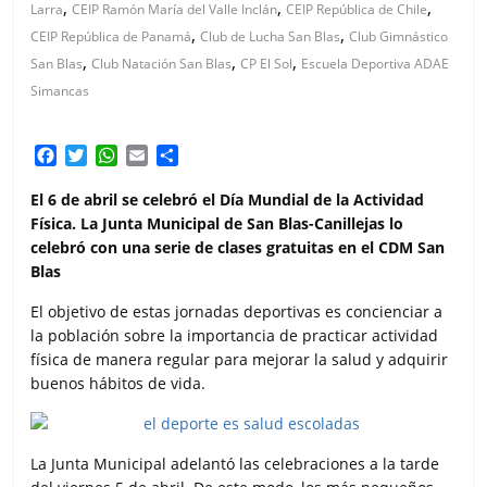
,
,
,
Larra
CEIP Ramón María del Valle Inclán
CEIP República de Chile
,
,
CEIP República de Panamá
Club de Lucha San Blas
Club Gimnástico
,
,
,
San Blas
Club Natación San Blas
CP El Sol
Escuela Deportiva ADAE
Simancas
F
T
W
E
C
a
w
h
m
o
c
i
a
a
m
El 6 de abril se celebró el Día Mundial de la Actividad
e
t
t
i
p
Física. La Junta Municipal de San Blas-Canillejas lo
b
t
s
l
a
celebró con una serie de clases gratuitas en el CDM San
o
e
A
r
Blas
o
r
p
t
k
p
i
El objetivo de estas jornadas deportivas es concienciar a
r
la población sobre la importancia de practicar actividad
física de manera regular para mejorar la salud y adquirir
buenos hábitos de vida.
La Junta Municipal adelantó las celebraciones a la tarde