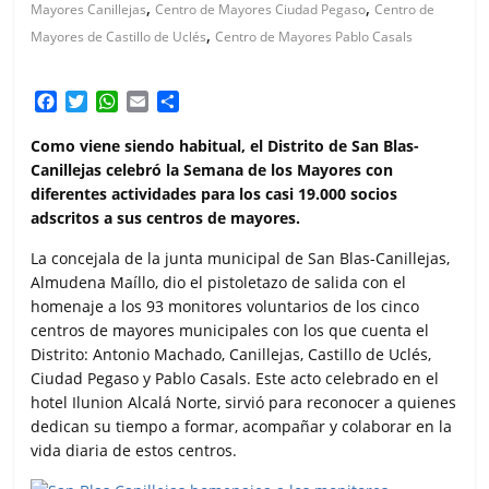
,
,
Mayores Canillejas
Centro de Mayores Ciudad Pegaso
Centro de
,
Mayores de Castillo de Uclés
Centro de Mayores Pablo Casals
F
T
W
E
C
a
w
h
m
o
c
i
a
a
m
Como viene siendo habitual, el Distrito de San Blas-
e
t
t
i
p
Canillejas celebró la Semana de los Mayores con
b
t
s
l
a
diferentes actividades para los casi 19.000 socios
o
e
A
r
adscritos a sus centros de mayores.
o
r
p
t
k
p
i
La concejala de la junta municipal de San Blas-Canillejas,
r
Almudena Maíllo, dio el pistoletazo de salida con el
homenaje a los 93 monitores voluntarios de los cinco
centros de mayores municipales con los que cuenta el
Distrito: Antonio Machado, Canillejas, Castillo de Uclés,
Ciudad Pegaso y Pablo Casals. Este acto celebrado en el
hotel Ilunion Alcalá Norte, sirvió para reconocer a quienes
dedican su tiempo a formar, acompañar y colaborar en la
vida diaria de estos centros.