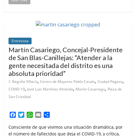
Entrevista
Martín Casariego, Concejal-Presidente
de San Blas-Canillejas: “Atender a la
gente necesitada del distrito es una
absoluta prioridad”
,
,
,
Begoña Villacís
Centro de Mayores Pablo Casals
Ciudad Pegaso
,
,
,
COVID-19
José Luis Martínez-Almeida
Martín Casariego
Plaza de
San Cristóbal
F
T
W
E
C
a
w
h
m
o
c
i
a
a
m
Consciente de que vivimos una situación dramática, por
e
t
t
i
p
el número de fallecidos que deja el COVID-19, y crítica,