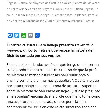
,
,
Pegaso
Centro de Mayores de Castillo de Uclés
Centro de Mayores
,
,
,
de Torre Arias
Centro de Mayores Pablo Casals
Ciudad Pegaso
La
,
,
,
calle Boltaña
Martín Casariego
Nuestra Señora La Blanca
Parque
,
,
de Canillejas
Parque de los Cuatro Elementos
Parque El Paraíso
F
T
W
E
C
a
w
h
m
o
c
i
a
a
m
El centro cultural Buero Vallejo presentó
La voz de la
e
t
t
i
p
memoria
, un cortometraje que recoge la historia del
b
t
s
l
a
Distrito contada por sus vecinos.
o
e
A
r
o
r
p
t
Es que no lo entiendo, no sé por qué tengo que hacer un
k
p
i
trabajo sobre la historia del Distrito. Eso de que la profe
r
de historia te mande estas cosas para subir nota,“Y
encima con una alumna más pequeña”. “¿Que tengo que
hacer un trabajo con una alumna de un curso superior
sobre la historia de San Blas-Canillejas? ¿Que le pregunte
a mi abuela?¡Y encima dice la profe que me lo tome como
una aventura! Con lo pesada que se pone la ‘abu’
contando historias”. Con este relato, protagonizado por