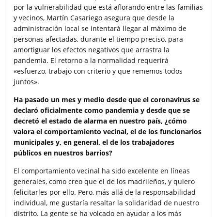
b
t
s
l
a
por la vulnerabilidad que está aflorando entre las familias
o
e
A
r
y vecinos, Martín Casariego asegura que desde la
o
r
p
t
administración local se intentará llegar al máximo de
k
p
i
personas afectadas, durante el tiempo preciso, para
r
amortiguar los efectos negativos que arrastra la
pandemia. El retorno a la normalidad requerirá
«esfuerzo, trabajo con criterio y que rememos todos
juntos».
Ha pasado un mes y medio desde que el coronavirus se
declaró oficialmente como pandemia y desde que se
decretó el estado de alarma en nuestro país, ¿cómo
valora el comportamiento vecinal, el de los funcionarios
municipales y, en general, el de los trabajadores
públicos en nuestros barrios?
El comportamiento vecinal ha sido excelente en líneas
generales, como creo que el de los madrileños, y quiero
felicitarles por ello. Pero, más allá de la responsabilidad
individual, me gustaría resaltar la solidaridad de nuestro
distrito. La gente se ha volcado en ayudar a los más