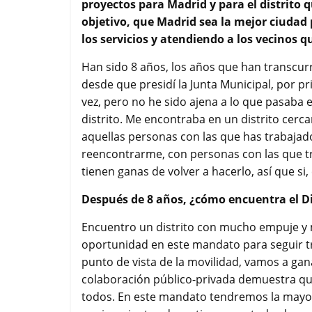
proyectos para Madrid y para el distrito q
o
e
A
r
objetivo, que Madrid sea la mejor ciudad 
o
r
p
t
k
p
i
los servicios y atendiendo a los vecinos q
r
Han sido 8 años, los años que han transcur
desde que presidí la Junta Municipal, por p
vez, pero no he sido ajena a lo que pasaba 
distrito. Me encontraba en un distrito cerc
aquellas personas con las que has trabajad
reencontrarme, con personas con las que tr
tienen ganas de volver a hacerlo, así que si,
Después de 8 años, ¿cómo encuentra el Di
Encuentro un distrito con mucho empuje y
oportunidad en este mandato para seguir tr
punto de vista de la movilidad, vamos a gan
colaboración público-privada demuestra qu
todos. En este mandato tendremos la mayor 