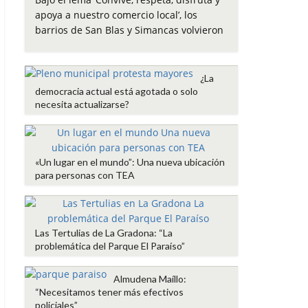
e
t
t
i
p
apoya a nuestro comercio local’, los
b
t
s
l
a
barrios de San Blas y Simancas volvieron
o
e
A
r
o
r
p
t
k
p
i
¿La
r
democracia actual está agotada o solo
necesita actualizarse?
«Un lugar en el mundo”: Una nueva ubicación
para personas con TEA
Las Tertulias de La Gradona: “La
problemática del Parque El Paraíso”
Almudena Maíllo:
“Necesitamos tener más efectivos
policiales”