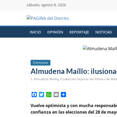
sábado, agosto 8, 2026
INICIO
OPINIÓN
REPORTAJE
NOTICIAS
Entrevista
Almudena Maíllo: ilusiona
,
Almudena Maillo
Ciudad del Deporte del Atlético de Mad
F
T
W
E
C
a
w
h
m
o
c
i
a
a
m
Vuelve optimista y con mucha responsabi
e
t
t
i
p
confianza en las elecciones del 28 de m
b
t
s
l
a