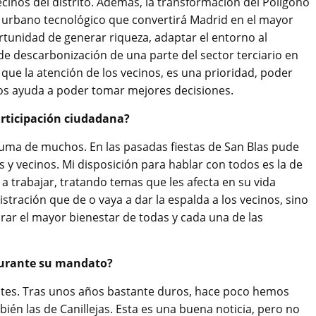
cinos del distrito. Además, la transformación del Polígono
ito urbano tecnológico que convertirá Madrid en el mayor
ortunidad de generar riqueza, adaptar el entorno al
de descarbonización de una parte del sector terciario en
 que la atención de los vecinos, es una prioridad, poder
 ayuda a poder tomar mejores decisiones.
articipación ciudadana?
 suma de muchos. En las pasadas fiestas de San Blas pude
y vecinos. Mi disposición para hablar con todos es la de
 trabajar, tratando temas que les afecta en su vida
stración que de o vaya a dar la espalda a los vecinos, sino
rar el mayor bienestar de todas y cada una de las
 durante su mandato?
tes. Tras unos años bastante duros, hace poco hemos
ién las de Canillejas. Esta es una buena noticia, pero no