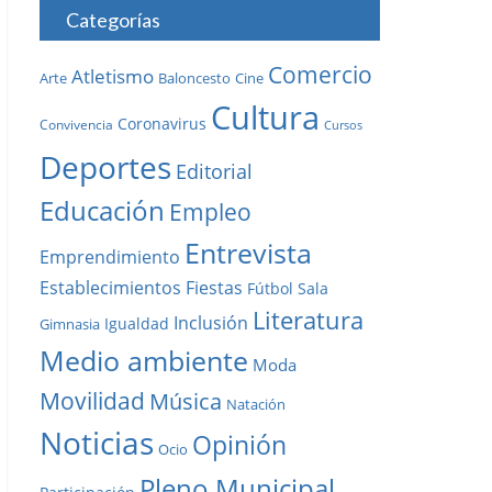
Categorías
Comercio
Atletismo
Baloncesto
Arte
Cine
Cultura
Coronavirus
Convivencia
Cursos
Deportes
Editorial
Educación
Empleo
Entrevista
Emprendimiento
Establecimientos
Fiestas
Fútbol Sala
Literatura
Inclusión
Igualdad
Gimnasia
Medio ambiente
Moda
Movilidad
Música
Natación
Noticias
Opinión
Ocio
Pleno Municipal