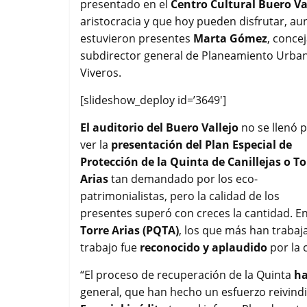
presentado en el
Centro Cultural Buero Va
o
e
A
r
aristocracia y que hoy pueden disfrutar, au
o
r
p
t
k
p
i
estuvieron presentes
Marta Gómez
, conce
r
subdirector general de Planeamiento Urban
Viveros.
[slideshow_deploy id=’3649′]
El auditorio del Buero Vallejo
no se llenó 
ver la
presentación del Plan Especial de
Protección de la Quinta de Canillejas o To
Arias
tan demandado por los eco-
patrimonialistas, pero la calidad de los
presentes superó con creces la cantidad. E
Torre Arias (PQTA)
, los que más han trabaj
trabajo fue
reconocido y aplaudido
por la 
“El proceso de recuperación de la Quinta
ha
general, que han hecho un esfuerzo reivin