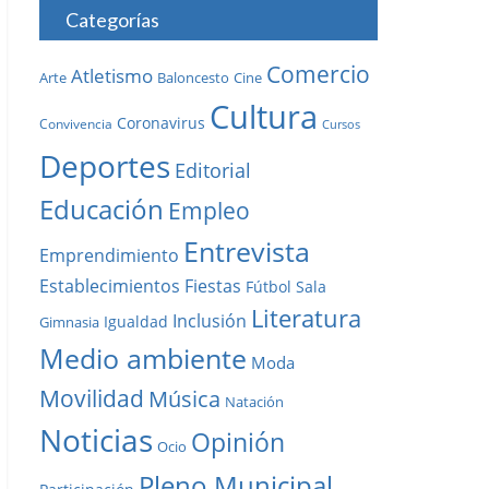
Categorías
Comercio
Atletismo
Baloncesto
Arte
Cine
Cultura
Coronavirus
Convivencia
Cursos
Deportes
Editorial
Educación
Empleo
Entrevista
Emprendimiento
Establecimientos
Fiestas
Fútbol Sala
Literatura
Inclusión
Igualdad
Gimnasia
Medio ambiente
Moda
Movilidad
Música
Natación
Noticias
Opinión
Ocio
Pleno Municipal