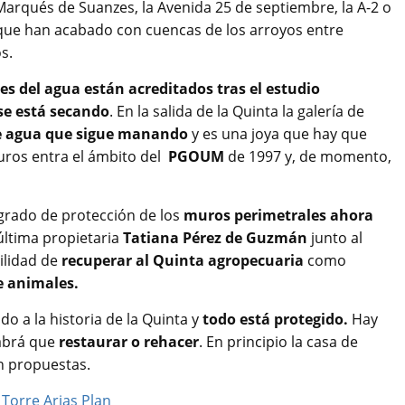
arqués de Suanzes, la Avenida 25 de septiembre, la A-2 o
a que han acabado con cuencas de los arroyos entre
s.
jes del agua están acreditados tras el estudio
se está secando
. En la salida de la Quinta la galería de
e agua que sigue manando
y es una joya que hay que
uros entra el ámbito del
PGOUM
de 1997 y, de momento,
grado de protección de los
muros perimetrales ahora
última propietaria
Tatiana Pérez de Guzmán
junto al
ilidad de
recuperar al Quinta agropecuaria
como
e animales.
o a la historia de la Quinta y
todo está protegido.
Hay
habrá que
restaurar o rehacer
. En principio la casa de
n propuestas.