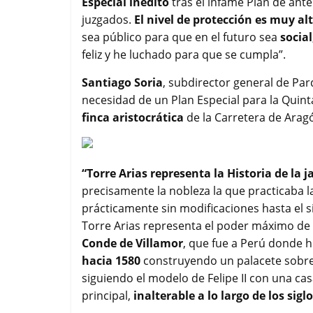
Especial inédito
tras el infame Plan de ant
juzgados.
El nivel de protección es muy alt
sea público para que en el futuro sea
socia
feliz y he luchado para que se cumpla”.
Santiago Soria
, subdirector general de Par
necesidad de un Plan Especial para la Quinta
finca aristocrática
de la Carretera de Aragón
“Torre Arias representa la Historia de la 
precisamente la nobleza la que practicaba la
prácticamente sin modificaciones hasta el s
Torre Arias representa el poder máximo de l
Conde de Villamor
, que fue a Perú donde h
hacia 1580
construyendo un palacete sobre 
siguiendo el modelo de Felipe II con una ca
principal,
inalterable a lo largo de los sigl