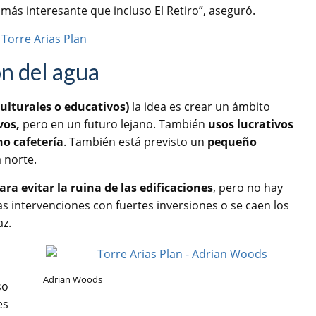
 más interesante que incluso El Retiro”, aseguró.
ón del agua
culturales o educativos)
la idea es crear un ámbito
vos,
pero en un futuro lejano. También
usos lucrativos
o cafetería
. También está previsto un
pequeño
 norte.
a evitar la ruina de las edificaciones
, pero no hay
las intervenciones con fuertes inversiones o se caen los
az.
Adrian Woods
so
es