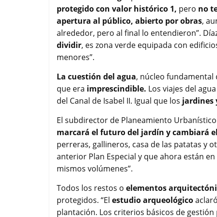
protegido con valor histórico 1,
pero
no t
apertura al público, abierto por obras
, au
alrededor, pero al final lo entendieron”. Dí
dividir
, es zona verde equipada con edificio
menores”.
La cuestión del agua
, núcleo fundamental 
que era
imprescindible.
Los viajes del agu
del Canal de Isabel II. Igual que los
jardines 
El subdirector de Planeamiento Urbanístico
marcará el futuro del jardín y cambiará el
perreras, gallineros, casa de las patatas y
anterior Plan Especial y que ahora están en 
mismos volúmenes”.
Todos los restos o
elementos arquitectón
protegidos. “El
estudio arqueológico
aclaró
plantación. Los criterios básicos de gestión 