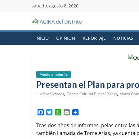
sábado, agosto 8, 2026
INICIO
OPINIÓN
REPORTAJE
NOTICIAS
Medio ambiente
Presentan el Plan para pro
,
,
Adrian Woods
Centro Cultural Buero Vallejo
Marta Góm
F
T
W
E
C
a
w
h
m
o
c
i
a
a
m
Tras dos años de informes, pelas entre las á
e
t
t
i
p
también llamada de Torre Arias, ya cuenta
b
t
s
l
a