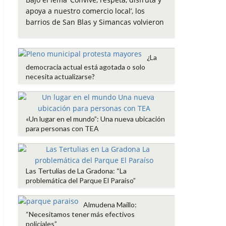
e
t
t
i
p
apoya a nuestro comercio local’, los
b
t
s
l
a
barrios de San Blas y Simancas volvieron
o
e
A
r
o
r
p
t
k
p
i
¿La
r
democracia actual está agotada o solo
necesita actualizarse?
«Un lugar en el mundo”: Una nueva ubicación
para personas con TEA
Las Tertulias de La Gradona: “La
problemática del Parque El Paraíso”
Almudena Maíllo:
“Necesitamos tener más efectivos
policiales”