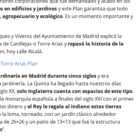
eriores corporaciones que fue demandado y acabó en los
o en edificios y jardines
y este Plan garantiza que todo
l, agropecuario y ecológico
. Es un momento importante y
ques y Viveros del Ayuntamiento de Madrid explicó la
 de Canillejas o Torre Arias y
repasó la historia de la
, hoy calle Alcalá.
jardinería en Madrid durante cinco siglos
y era
 jardinería. La Quinta ha llegado hasta nuestros días
iglo XX,
solo Inglaterra cuenta con espacios de este tipo
.
a monarquía española a finales del siglo XVI con el primer
izo dinero y
el Rey le regala al indiano estas tierras
la loma, torreado, con un jardín clásico alrededor
sa de 26×26 y un patio de 13×13 que fue la estructura
os
”.