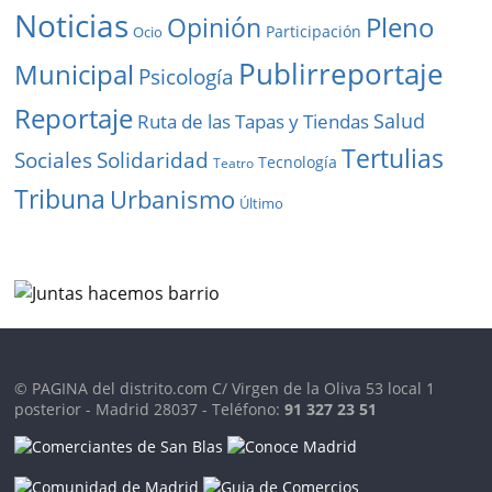
Noticias
Pleno
Opinión
Participación
Ocio
Publirreportaje
Municipal
Psicología
Reportaje
Salud
Ruta de las Tapas y Tiendas
Tertulias
Solidaridad
Sociales
Tecnología
Teatro
Tribuna
Urbanismo
Último
© PAGINA del distrito.com C/ Virgen de la Oliva 53 local 1
posterior - Madrid 28037 - Teléfono:
91 327 23 51