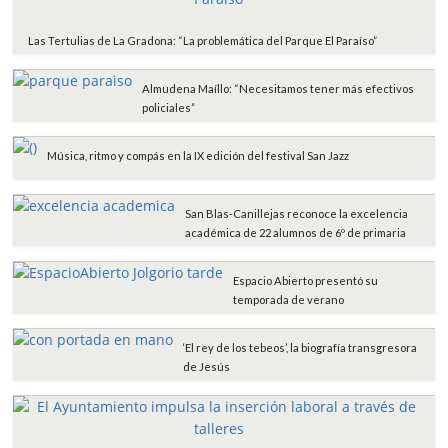
Las Tertulias de La Gradona: “La problemática del Parque El Paraíso”
Almudena Maíllo: “Necesitamos tener más efectivos
policiales”
Música, ritmo y compás en la IX edición del festival San Jazz
San Blas-Canillejas reconoce la excelencia
académica de 22 alumnos de 6º de primaria
Espacio Abierto presentó su
temporada de verano
‘El rey de los tebeos’, la biografía transgresora
de Jesús