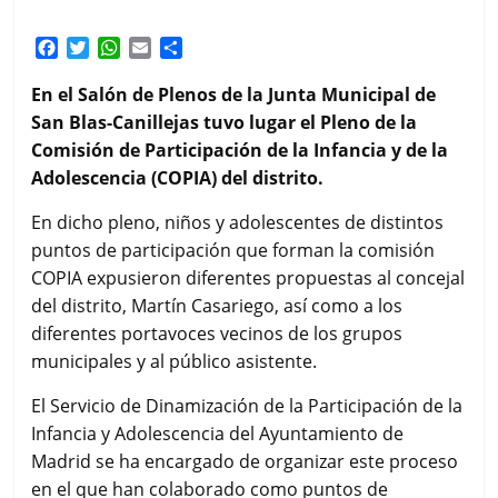
F
T
W
E
C
a
w
h
m
o
c
i
a
a
m
En el Salón de Plenos de la Junta Municipal de
e
t
t
i
p
San Blas-Canillejas tuvo lugar el Pleno de la
b
t
s
l
a
Comisión de Participación de la Infancia y de la
o
e
A
r
Adolescencia (COPIA) del distrito.
o
r
p
t
k
p
i
En dicho pleno, niños y adolescentes de distintos
r
puntos de participación que forman la comisión
COPIA expusieron diferentes propuestas al concejal
del distrito, Martín Casariego, así como a los
diferentes portavoces vecinos de los grupos
municipales y al público asistente.
El Servicio de Dinamización de la Participación de la
Infancia y Adolescencia del Ayuntamiento de
Madrid se ha encargado de organizar este proceso
en el que han colaborado como puntos de