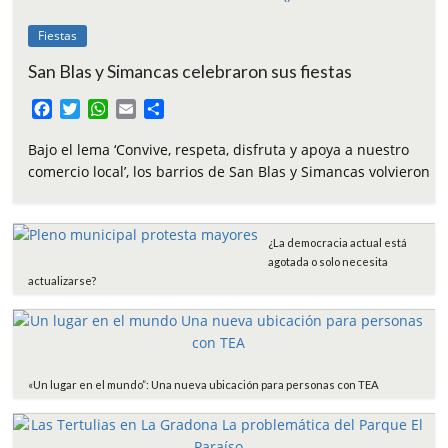
Fiestas
San Blas y Simancas celebraron sus fiestas
F
T
W
E
C
a
w
h
m
o
c
i
a
a
m
Bajo el lema ‘Convive, respeta, disfruta y apoya a nuestro
e
t
t
i
p
comercio local’, los barrios de San Blas y Simancas volvieron
b
t
s
l
a
o
e
A
r
o
r
p
t
¿La democracia actual está
k
p
i
agotada o solo necesita
r
actualizarse?
«Un lugar en el mundo”: Una nueva ubicación para personas con TEA