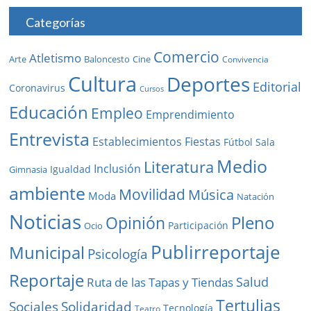
Categorías
Comercio
Atletismo
Baloncesto
Arte
Cine
Convivencia
Cultura
Deportes
Editorial
Coronavirus
Cursos
Educación
Empleo
Emprendimiento
Entrevista
Establecimientos
Fiestas
Fútbol Sala
Medio
Literatura
Inclusión
Igualdad
Gimnasia
ambiente
Movilidad
Música
Moda
Natación
Noticias
Pleno
Opinión
Participación
Ocio
Publirreportaje
Municipal
Psicología
Reportaje
Salud
Ruta de las Tapas y Tiendas
Tertulias
Solidaridad
Sociales
Tecnología
Teatro