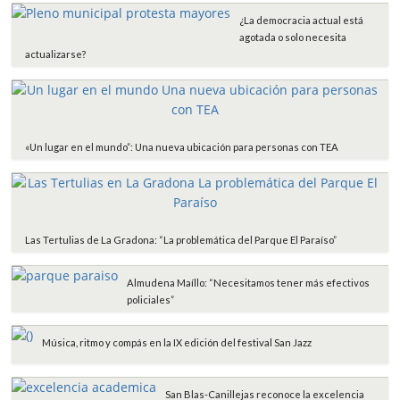
o
r
p
t
¿La democracia actual está
k
p
i
agotada o solo necesita
r
actualizarse?
«Un lugar en el mundo”: Una nueva ubicación para personas con TEA
Las Tertulias de La Gradona: “La problemática del Parque El Paraíso”
Almudena Maíllo: “Necesitamos tener más efectivos
policiales”
Música, ritmo y compás en la IX edición del festival San Jazz
San Blas-Canillejas reconoce la excelencia