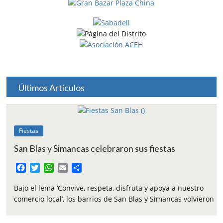
Últimos Artículos
Fiestas
San Blas y Simancas celebraron sus fiestas
F
T
W
E
C
a
w
h
m
o
c
i
a
a
m
Bajo el lema ‘Convive, respeta, disfruta y apoya a nuestro
e
t
t
i
p
comercio local’, los barrios de San Blas y Simancas volvieron
b
t
s
l
a
o
e
A
r