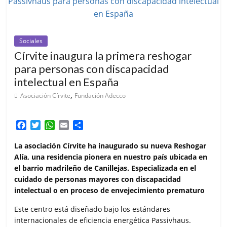
Sociales
Círvite inaugura la primera reshogar
para personas con discapacidad
intelectual en España
,
Asociación Círvite
Fundación Adecco
F
T
W
E
C
a
w
h
m
o
c
i
a
a
m
La asociación Círvite ha inaugurado su nueva Reshogar
e
t
t
i
p
Alía, una residencia pionera en nuestro país ubicada en
b
t
s
l
a
el barrio madrileño de Canillejas. Especializada en el
o
e
A
r
cuidado de personas mayores con discapacidad
o
r
p
t
intelectual o en proceso de envejecimiento prematuro
k
p
i
r
Este centro está diseñado bajo los estándares
internacionales de eficiencia energética Passivhaus.