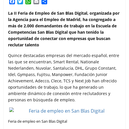
F
T
W
E
C
a
w
h
m
o
c
i
a
a
m
La II Feria de Empleo de San Blas Digital, organizada por
e
t
t
i
p
la Agencia para el Empleo de Madrid, ha congregado a
b
t
s
l
a
más de 2.000 demandantes de trabajo en la Escuela de
o
e
A
r
Competencias San Blas Digital que han tenido la
o
r
p
t
oportunidad de conectar con empresas que buscan
k
p
i
reclutar talento
r
Quince destacadas empresas del mercado español, entre
las que se encuentran, Smart Rental, Nationale
Nederlanden, Nuvolar, Santalucía, DHL, Grupo Constant,
Idel, Gympass, Fujitsu, Manpower, Fundación Junior
Achievement, Adecco, Clece, TCS y Next Job han ofrecido
oportunidades de trabajo, lo que ha generado un
ambiente dinámico de conexión entre reclutadores y
personas en búsqueda de empleo.
Feria de empleo en San Blas Digital