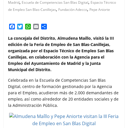
,
,
Madrid
Escuela de Competencias San Blas Digital
Espacio Técnico
,
,
de Empleo San Blas-Canillejas
Fundación Adecco
Pepe Aniorte
F
T
W
E
C
a
w
h
m
o
c
i
a
a
m
La concejala del Distrito, Almudena Maíllo, visitó la III
e
t
t
i
p
edición de la Feria de Empleo de San Blas-Canillejas,
b
t
s
l
a
organizada por el Espacio Técnico de Empleo San Blas
o
e
A
r
Canillejas, en colaboración con la Agencia para el
o
r
p
t
Empleo del Ayuntamiento de Madrid y la Junta
k
p
i
Municipal del Distrito.
r
Celebrada en la Escuela de Competencias San Blas
Digital, centro de formación gestionado por la Agencia
para el Empleo, acudieron más de 2.000 demandantes de
empleo, así como alrededor de 20 entidades sociales y de
la Administración Pública.