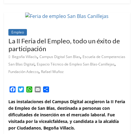
Empleo
La II Feria del Empleo, todo un éxito de
participación
,
,
Begoña Villacís
Campus Digital San Blas
Escuela de Competencias
,
,
San Blas Digital
Espacio Técnico de Empleo San Blas-Canillejas
,
Fundación Adecco
Rafael Muñoz
F
T
W
E
C
a
w
h
m
o
c
i
a
a
m
Las instalaciones del Campus Digital acogieron la II Feria
e
t
t
i
p
de Empleo de San Blas, destinada a personas con
b
t
s
l
a
dificultades de inserción en el mercado laboral. Fue
o
e
A
r
visitada por la vicealcfaldesa, y candidata a la alcaldía
o
r
p
t
por Ciudadanos, Begoña Villacís.
k
p
i