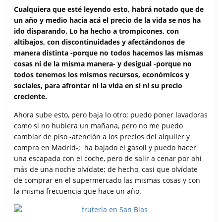
c
i
a
a
m
Cualquiera que esté leyendo esto, habrá notado que de
e
t
t
i
p
un año y medio hacia acá el precio de la vida se nos ha
b
t
s
l
a
ido disparando. Lo ha hecho a trompicones, con
o
e
A
r
altibajos, con discontinuidades y afectándonos de
o
r
p
t
manera distinta -porque no todos hacemos las mismas
k
p
i
cosas ni de la misma manera- y desigual -porque no
r
todos tenemos los mismos recursos, económicos y
sociales, para afrontar ni la vida en sí ni su precio
creciente.
Ahora sube esto, pero baja lo otro; puedo poner lavadoras
como si no hubiera un mañana, pero no me puedo
cambiar de piso -atención a los precios del alquiler y
compra en Madrid-; ha bajado el gasoil y puedo hacer
una escapada con el coche, pero de salir a cenar por ahí
más de una noche olvídate; de hecho, casi que olvídate
de comprar en el supermercado las mismas cosas y con
la misma frecuencia que hace un año.