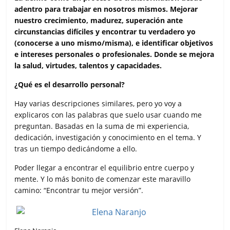
e
t
t
i
p
adentro para trabajar en nosotros mismos. Mejorar
b
t
s
l
a
nuestro crecimiento, madurez, superación ante
o
e
A
r
circunstancias difíciles y encontrar tu verdadero yo
o
r
p
t
(conocerse a uno mismo/misma), e identificar objetivos
k
p
i
e intereses personales o profesionales. Donde se mejora
r
la salud, virtudes, talentos y capacidades.
¿Qué es el desarrollo personal?
Hay varias descripciones similares, pero yo voy a
explicaros con las palabras que suelo usar cuando me
preguntan. Basadas en la suma de mi experiencia,
dedicación, investigación y conocimiento en el tema. Y
tras un tiempo dedicándome a ello.
Poder llegar a encontrar el equilibrio entre cuerpo y
mente. Y lo más bonito de comenzar este maravillo
camino: “Encontrar tu mejor versión”.