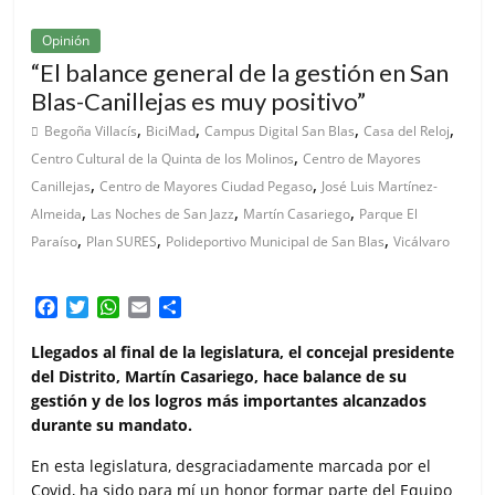
Opinión
“El balance general de la gestión en San
Blas-Canillejas es muy positivo”
,
,
,
,
Begoña Villacís
BiciMad
Campus Digital San Blas
Casa del Reloj
,
Centro Cultural de la Quinta de los Molinos
Centro de Mayores
,
,
Canillejas
Centro de Mayores Ciudad Pegaso
José Luis Martínez-
,
,
,
Almeida
Las Noches de San Jazz
Martín Casariego
Parque El
,
,
,
Paraíso
Plan SURES
Polideportivo Municipal de San Blas
Vicálvaro
F
T
W
E
C
a
w
h
m
o
c
i
a
a
m
Llegados al final de la legislatura, el concejal presidente
e
t
t
i
p
del Distrito, Martín Casariego, hace balance de su
b
t
s
l
a
gestión y de los logros más importantes alcanzados
o
e
A
r
durante su mandato.
o
r
p
t
k
p
i
En esta legislatura, desgraciadamente marcada por el
r
Covid, ha sido para mí un honor formar parte del Equipo