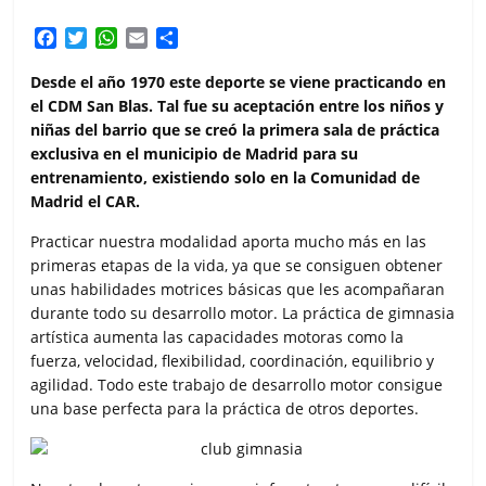
F
T
W
E
C
a
w
h
m
o
c
i
a
a
m
Desde el año 1970 este deporte se viene practicando en
e
t
t
i
p
el CDM San Blas. Tal fue su aceptación entre los niños y
b
t
s
l
a
niñas del barrio que se creó la primera sala de práctica
o
e
A
r
exclusiva en el municipio de Madrid para su
o
r
p
t
entrenamiento, existiendo solo en la Comunidad de
k
p
i
Madrid el CAR.
r
Practicar nuestra modalidad aporta mucho más en las
primeras etapas de la vida, ya que se consiguen obtener
unas habilidades motrices básicas que les acompañaran
durante todo su desarrollo motor. La práctica de gimnasia
artística aumenta las capacidades motoras como la
fuerza, velocidad, flexibilidad, coordinación, equilibrio y
agilidad. Todo este trabajo de desarrollo motor consigue
una base perfecta para la práctica de otros deportes.