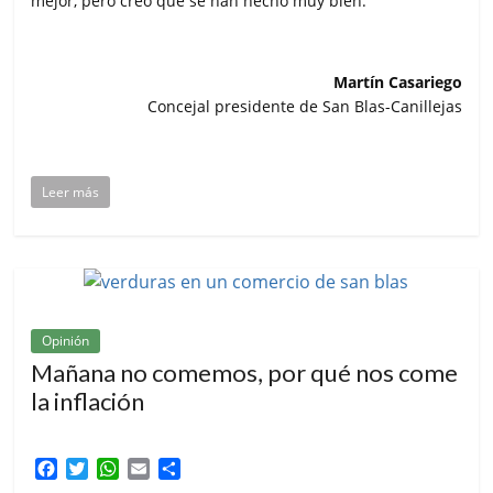
mejor, pero creo que se han hecho muy bien.
Martín Casariego
Concejal presidente de San Blas-Canillejas
Leer más
Opinión
Mañana no comemos, por qué nos come
la inflación
F
T
W
E
C
a
w
h
m
o