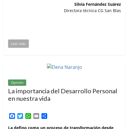
Silvia Fernández Suárez
Directora técnica CG San Blas
Leer más
Opinión
La importancia del Desarrollo Personal
en nuestra vida
F
T
W
E
C
a
w
h
m
o
c
i
a
a
m
La defino como un proceso de transformación desde