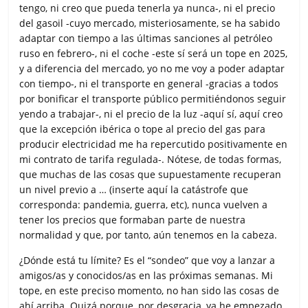
tengo, ni creo que pueda tenerla ya nunca-, ni el precio
del gasoil -cuyo mercado, misteriosamente, se ha sabido
adaptar con tiempo a las últimas sanciones al petróleo
ruso en febrero-, ni el coche -este sí será un tope en 2025,
y a diferencia del mercado, yo no me voy a poder adaptar
con tiempo-, ni el transporte en general -gracias a todos
por bonificar el transporte público permitiéndonos seguir
yendo a trabajar-, ni el precio de la luz -aquí sí, aquí creo
que la excepción ibérica o tope al precio del gas para
producir electricidad me ha repercutido positivamente en
mi contrato de tarifa regulada-. Nótese, de todas formas,
que muchas de las cosas que supuestamente recuperan
un nivel previo a … (inserte aquí la catástrofe que
corresponda: pandemia, guerra, etc), nunca vuelven a
tener los precios que formaban parte de nuestra
normalidad y que, por tanto, aún tenemos en la cabeza.
¿Dónde está tu límite? Es el “sondeo” que voy a lanzar a
amigos/as y conocidos/as en las próximas semanas. Mi
tope, en este preciso momento, no han sido las cosas de
ahí arriba. Quizá porque, por desgracia, ya he empezado