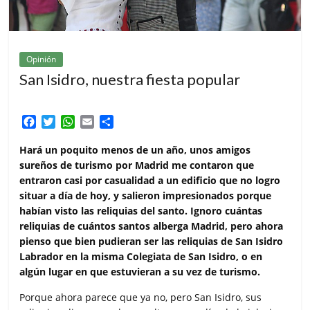
Opinión
San Isidro, nuestra fiesta popular
F
T
W
E
C
a
w
h
m
o
c
i
a
a
m
Hará un poquito menos de un año, unos amigos
e
t
t
i
p
sureños de turismo por Madrid me contaron que
b
t
s
l
a
entraron casi por casualidad a un edificio que no logro
o
e
A
r
situar a día de hoy, y salieron impresionados porque
o
r
p
t
habían visto las reliquias del santo. Ignoro cuántas
k
p
i
reliquias de cuántos santos alberga Madrid, pero ahora
r
pienso que bien pudieran ser las reliquias de San Isidro
Labrador en la misma Colegiata de San Isidro, o en
algún lugar en que estuvieran a su vez de turismo.
Porque ahora parece que ya no, pero San Isidro, sus