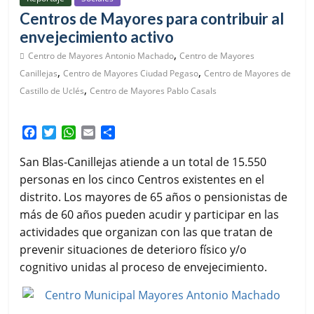
Centros de Mayores para contribuir al
envejecimiento activo
,
Centro de Mayores Antonio Machado
Centro de Mayores
,
,
Canillejas
Centro de Mayores Ciudad Pegaso
Centro de Mayores de
,
Castillo de Uclés
Centro de Mayores Pablo Casals
F
T
W
E
C
a
w
h
m
o
c
i
a
a
m
San Blas-Canillejas atiende a un total de 15.550
e
t
t
i
p
personas en los cinco Centros existentes en el
b
t
s
l
a
distrito. Los mayores de 65 años o pensionistas de
o
e
A
r
más de 60 años pueden acudir y participar en las
o
r
p
t
k
p
i
actividades que organizan con las que tratan de
r
prevenir situaciones de deterioro físico y/o
cognitivo unidas al proceso de envejecimiento.