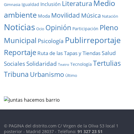
Medio
Literatura
Inclusión
Igualdad
Gimnasia
ambiente
Movilidad
Música
Moda
Natación
Noticias
Pleno
Opinión
Participación
Ocio
Publirreportaje
Municipal
Psicología
Reportaje
Salud
Ruta de las Tapas y Tiendas
Tertulias
Solidaridad
Sociales
Tecnología
Teatro
Tribuna
Urbanismo
Último
© PAGINA del distrito.com C/ Virgen de la Oliva 53 local 1
posterior - Madrid 28037 - Teléfono:
91 327 23 51