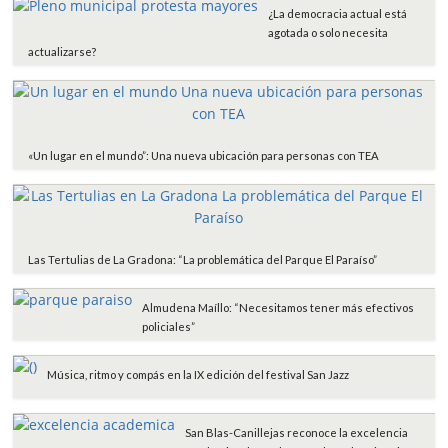
¿La democracia actual está
k
p
i
agotada o solo necesita
r
actualizarse?
«Un lugar en el mundo”: Una nueva ubicación para personas con TEA
Las Tertulias de La Gradona: “La problemática del Parque El Paraíso”
Almudena Maíllo: “Necesitamos tener más efectivos
policiales”
Música, ritmo y compás en la IX edición del festival San Jazz
San Blas-Canillejas reconoce la excelencia