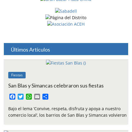
Últimos Artículos
Fiestas
San Blas y Simancas celebraron sus fiestas
F
T
W
E
C
a
w
h
m
o
c
i
a
a
m
Bajo el lema ‘Convive, respeta, disfruta y apoya a nuestro
e
t
t
i
p
comercio local’, los barrios de San Blas y Simancas volvieron
b
t
s
l
a
o
e
A
r
o
r
p
t