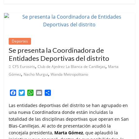
Deportes
Se presenta la Coordinadora de
Entidades Deportivas del distrito
,
,
CFS Eurosiris
Club de Ajedrez La Blanca de Canillejas
Marta
,
,
Gómez
Nacho Murgui
Wanda Metropolitano
F
T
W
E
C
a
w
h
m
o
c
i
a
a
m
Las entidades deportivas del distrito se han agrupado en
e
t
t
i
p
una nueva Coordinadora donde están incluidas la
b
t
s
l
a
totalidad de las disciplinas deportivas que operan en San
o
e
A
r
Blas-Canillejas. Al acto de presentación acudió la
o
r
p
t
concejala presidenta,
Marta Gómez
, que aplaudió la
k
p
i