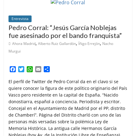
Entrevista
Pedro Corral: “Jesús García Noblejas
fue asesinado por el bando franquista”
,
,
,
Ahora Madrid
Alberto Ruiz Gallardón
Íñigo Errejón
Nacho
Murgui
F
T
W
E
C
a
w
h
m
o
c
i
a
a
m
El perfil de Twitter de Pedro Corral da en el clavo si se
e
t
t
i
p
quiere conocer la figura de este político originario del País
b
t
s
l
a
Vasco pero residente en la capital de España. “Nacido
o
e
A
r
donostiarra, español a conciencia. Periodista y escritor.
o
r
p
t
Concejal en el Ayuntamiento de Madrid por el PP, distrito
k
p
i
de Chamberí”. Página del Distrito charló con uno de las
r
personas más versadas sobre la polémica Ley de
Memoria Histórica. La antigua calle Hermanos García
Noblejas (hoy Av. de la Institución Libre de Enseñanza),