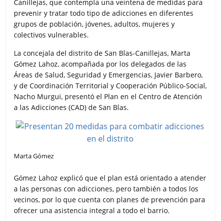
Canillejas, que contempla una veintena de medidas para
o
e
A
r
prevenir y tratar todo tipo de adicciones en diferentes
o
r
p
t
grupos de población, jóvenes, adultos, mujeres y
k
p
i
colectivos vulnerables.
r
La concejala del distrito de San Blas-Canillejas, Marta
Gómez Lahoz, acompañada por los delegados de las
Áreas de Salud, Seguridad y Emergencias, Javier Barbero,
y de Coordinación Territorial y Cooperación Público-Social,
Nacho Murgui, presentó el Plan en el Centro de Atención
a las Adicciones (CAD) de San Blas.
Marta Gómez
Gómez Lahoz explicó que el plan está orientado a atender
a las personas con adicciones, pero también a todos los
vecinos, por lo que cuenta con planes de prevención para
ofrecer una asistencia integral a todo el barrio.