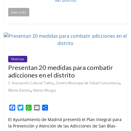
Leer más
Noticias
Presentan 20 medidas para combatir
adicciones en el distrito
,
,
Asociación Cultural Talloc
Centro Municipal de Salud Comunitaria
,
Marta Gómez
Nacho Murgui
F
T
W
E
C
a
w
h
m
o
c
i
a
a
m
El Ayuntamiento de Madrid presentó el Plan Integral para
e
t
t
i
p
la Prevención y Atención de las Adicciones de San Blas-
b
t
s
l
a