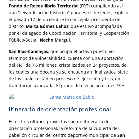
o
e
A
r
Fondo de Reequilibrio Territorial
(FRT) cumpliendo así
o
r
p
t
una “reivindicación histórica” para estos terrenos, explicó
k
p
i
el pasado 17 de diciembre la concejala-presidenta del
r
distrito,
Marta Gómez Lahoz
, que estuvo acompañada
por el delegado de Coordinación Territorial y Cooperación
Público-Social,
Nacho Murgui
.
San Blas-Canillejas
, que ocupa el octavo puesto en
términos de vulnerabilidad, cuenta con una aportación
del
FRT
de 7,6 millones, cristalizados en 24 proyectos, de
los cuales una docena ya se encuentran finalizados, siete
de los cuales están en proceso de ejecución y tres, en
tramitación avanzada. El grado de ejecución es del 73%.
Itinerario de orientación profesional
Estos tres últimos proyectos son un itinerario de
orientación profesional, la reforma de la cubierta del
pabellón circular del centro deportivo municipal de
San