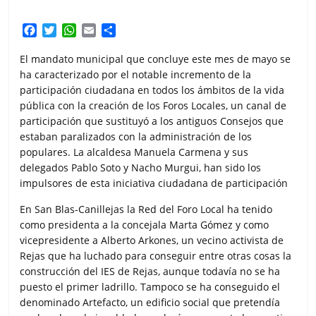
F
T
W
E
C
a
w
h
m
o
c
i
a
a
m
El mandato municipal que concluye este mes de mayo se
e
t
t
i
p
ha caracterizado por el notable incremento de la
b
t
s
l
a
participación ciudadana en todos los ámbitos de la vida
o
e
A
r
pública con la creación de los Foros Locales, un canal de
o
r
p
t
participación que sustituyó a los antiguos Consejos que
k
p
i
estaban paralizados con la administración de los
r
populares. La alcaldesa Manuela Carmena y sus
delegados Pablo Soto y Nacho Murgui, han sido los
impulsores de esta iniciativa ciudadana de participación
En San Blas-Canillejas la Red del Foro Local ha tenido
como presidenta a la concejala Marta Gómez y como
vicepresidente a Alberto Arkones, un vecino activista de
Rejas que ha luchado para conseguir entre otras cosas la
construcción del IES de Rejas, aunque todavía no se ha
puesto el primer ladrillo. Tampoco se ha conseguido el
denominado Artefacto, un edificio social que pretendía