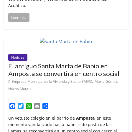
Acuático.
Leer más
Noticias
El antiguo Santa Marta de Babio en
Amposta se convertirá en centro social
,
,
Empresa Municipal de la Vivienda y Suelo (EMVS)
Marta Gómez
Nacho Murgui
F
T
W
E
C
a
w
h
m
o
c
i
a
a
m
Un vetusto colegio en el barrio de
Amposta
, en este
e
t
t
i
p
momento vandalizado hasta haber sido pasto de las
b
t
s
l
a
llamas, se reconvertirá en un centro social con cargo al