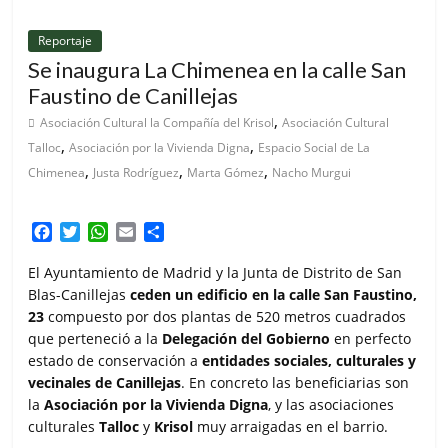
Reportaje
Se inaugura La Chimenea en la calle San
Faustino de Canillejas
,
Asociación Cultural la Compañía del Krisol
Asociación Cultural
,
,
Talloc
Asociación por la Vivienda Digna
Espacio Social de La
,
,
,
Chimenea
Justa Rodríguez
Marta Gómez
Nacho Murgui
F
T
W
E
C
a
w
h
m
o
c
i
a
a
m
El Ayuntamiento de Madrid y la Junta de Distrito de San
e
t
t
i
p
Blas-Canillejas
ceden un edificio en la calle San Faustino,
b
t
s
l
a
23
compuesto por dos plantas de 520 metros cuadrados
o
e
A
r
que perteneció a la
Delegación del Gobierno
en perfecto
o
r
p
t
estado de conservación a
entidades sociales, culturales y
k
p
i
vecinales de Canillejas
. En concreto las beneficiarias son
r
la
Asociación por la Vivienda Digna
, y las asociaciones
culturales
Talloc
y
Krisol
muy arraigadas en el barrio.