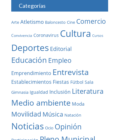
Categorías
Comercio
Atletismo
Baloncesto
Arte
Cine
Cultura
Coronavirus
Convivencia
Cursos
Deportes
Editorial
Educación
Empleo
Entrevista
Emprendimiento
Establecimientos
Fiestas
Fútbol Sala
Literatura
Inclusión
Igualdad
Gimnasia
Medio ambiente
Moda
Movilidad
Música
Natación
Noticias
Opinión
Ocio
Pleno Municipal