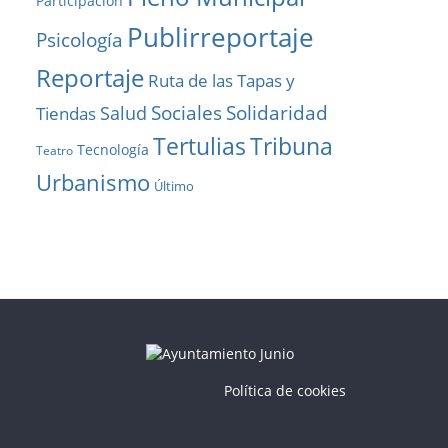
Participación
Publirreportaje
Psicología
Reportaje
Ruta de las Tapas y
Solidaridad
Sociales
Salud
Tiendas
Tribuna
Tertulias
Tecnología
Teatro
Urbanismo
Último
Política de cookies