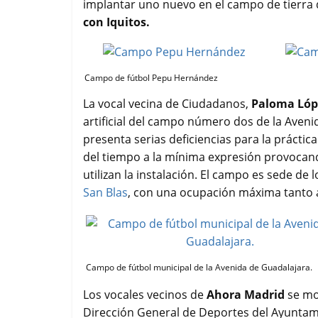
implantar uno nuevo en el campo de tierra d
o
e
A
r
con Iquitos.
o
r
p
t
k
p
i
r
Campo de fútbol Pepu Hernández
La vocal vecina de Ciudadanos,
Paloma Lóp
artificial del campo número dos de la Aven
presenta serias deficiencias para la prácti
del tiempo a la mínima expresión provoca
utilizan la instalación. El campo es sede de
San Blas
, con una ocupación máxima tanto 
Campo de fútbol municipal de la Avenida de Guadalajara.
Los vocales vecinos de
Ahora Madrid
se mo
Dirección General de Deportes del Ayuntam