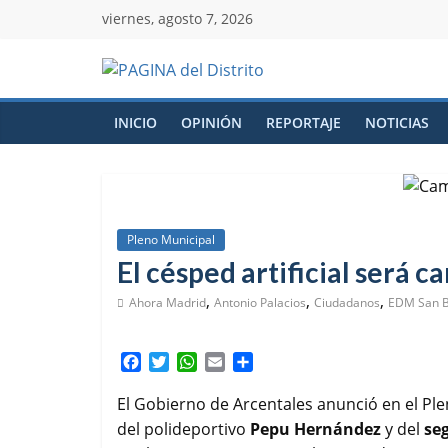
viernes, agosto 7, 2026
INICIO
OPINIÓN
REPORTAJE
NOTICIAS
Pleno Municipal
El césped artificial será 
,
,
,
Ahora Madrid
Antonio Palacios
Ciudadanos
EDM San B
F
T
W
E
C
a
w
h
m
o
c
i
a
a
m
El Gobierno de Arcentales anunció en el Plen
e
t
t
i
p
del polideportivo
Pepu Hernández
y del
se
b
t
s
l
a