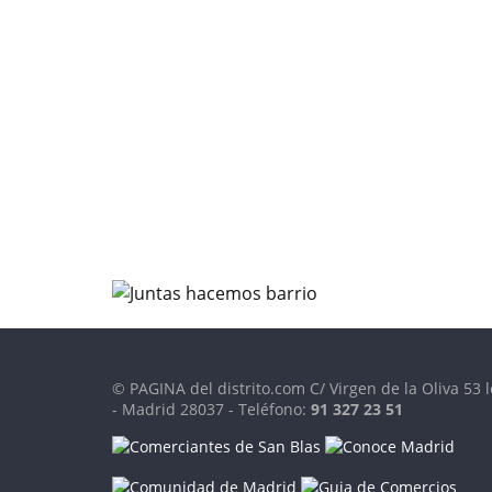
© PAGINA del distrito.com C/ Virgen de la Oliva 53 l
- Madrid 28037 - Teléfono:
91 327 23 51