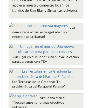
e
t
t
i
p
apoya a nuestro comercio local’, los
b
t
s
l
a
barrios de San Blas y Simancas volvieron
o
e
A
r
o
r
p
t
k
p
i
¿La
r
democracia actual está agotada o solo
necesita actualizarse?
«Un lugar en el mundo”: Una nueva ubicación
para personas con TEA
Las Tertulias de La Gradona: “La
problemática del Parque El Paraíso”
Almudena Maíllo:
“Necesitamos tener más efectivos
policiales”