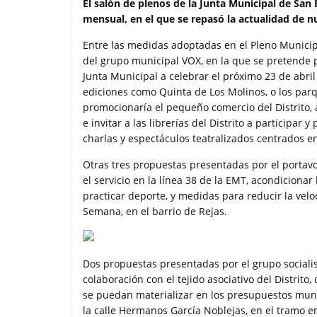
c
i
a
a
m
El salón de plenos de la Junta Municipal de San 
e
t
t
i
p
mensual, en el que se repasó la actualidad de n
b
t
s
l
a
o
e
A
r
Entre las medidas adoptadas en el Pleno Municip
o
r
p
t
del grupo municipal VOX, en la que se pretende pot
k
p
i
Junta Municipal a celebrar el próximo 23 de abri
r
ediciones como Quinta de Los Molinos, o los parqu
promocionaría el pequeño comercio del Distrito, a
e invitar a las librerías del Distrito a participar
charlas y espectáculos teatralizados centrados en 
Otras tres propuestas presentadas por el portav
el servicio en la línea 38 de la EMT, acondicion
practicar deporte, y medidas para reducir la velo
Semana, en el barrio de Rejas.
Dos propuestas presentadas por el grupo socialist
colaboración con el tejido asociativo del Distrito,
se puedan materializar en los presupuestos munic
la calle Hermanos García Noblejas, en el tramo en