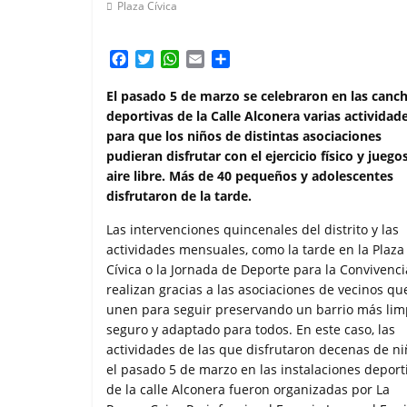
Plaza Cívica
F
T
W
E
C
a
w
h
m
o
c
i
a
a
m
El pasado 5 de marzo se celebraron en las canc
e
t
t
i
p
deportivas de la Calle Alconera varias actividad
b
t
s
l
a
para que los niños de distintas asociaciones
o
e
A
r
pudieran disfrutar con el ejercicio físico y juegos
o
r
p
t
aire libre. Más de 40 pequeños y adolescentes
k
p
i
disfrutaron de la tarde.
r
Las intervenciones quincenales del distrito y las
actividades mensuales, como la tarde en la Plaza
Cívica o la Jornada de Deporte para la Convivenci
realizan gracias a las asociaciones de vecinos qu
unen para seguir preservando un barrio más lim
seguro y adaptado para todos. En este caso, las
actividades de las que disfrutaron decenas de n
el pasado 5 de marzo en las instalaciones deport
de la calle Alconera fueron organizadas por La