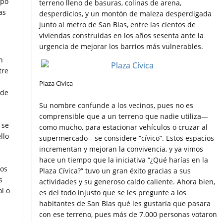
ipo
terreno lleno de basuras, colinas de arena,
as
desperdicios, y un montón de maleza desperdigada
junto al metro de San Blas, entre las cientos de
viviendas construidas en los años sesenta ante la
urgencia de mejorar los barrios más vulnerables.
n
tre
Plaza Cívica
 de
Su nombre confunde a los vecinos, pues no es
comprensible que a un terreno que nadie utiliza—
 se
como mucho, para estacionar vehículos o cruzar al
llo
supermercado—se considere “cívico”. Estos espacios
incrementan y mejoran la convivencia, y ya vimos
hace un tiempo que la iniciativa “¿Qué harías en la
hos
Plaza Cívica?” tuvo un gran éxito gracias a sus
s
actividades y su generoso caldo caliente. Ahora bien,
ol o
es del todo injusto que se les pregunte a los
habitantes de San Blas qué les gustaría que pasara
con ese terreno, pues más de 7.000 personas votaron