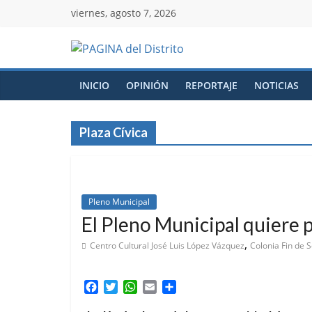
viernes, agosto 7, 2026
INICIO
OPINIÓN
REPORTAJE
NOTICIAS
Plaza Cívica
Pleno Municipal
El Pleno Municipal quiere po
,
Centro Cultural José Luis López Vázquez
Colonia Fin de
F
T
W
E
C
a
w
h
m
o