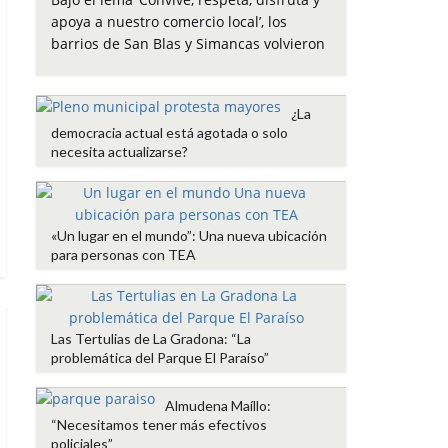
e
t
t
i
p
apoya a nuestro comercio local’, los
b
t
s
l
a
barrios de San Blas y Simancas volvieron
o
e
A
r
o
r
p
t
k
p
i
¿La
r
democracia actual está agotada o solo
necesita actualizarse?
«Un lugar en el mundo”: Una nueva ubicación
para personas con TEA
Las Tertulias de La Gradona: “La
problemática del Parque El Paraíso”
Almudena Maíllo:
“Necesitamos tener más efectivos
policiales”