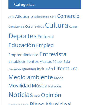
Categorías
Comercio
Atletismo
Baloncesto
Arte
Cine
Cultura
Coronavirus
Convivencia
Cursos
Deportes
Editorial
Educación
Empleo
Entrevista
Emprendimiento
Establecimientos
Fiestas
Fútbol Sala
Literatura
Inclusión
Igualdad
Gimnasia
Medio ambiente
Moda
Movilidad
Música
Natación
Noticias
Opinión
Ocio
Pleno Municipal