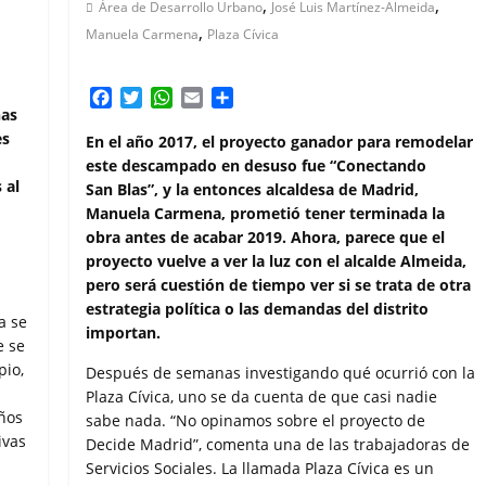
,
,
Área de Desarrollo Urbano
José Luis Martínez-Almeida
,
Manuela Carmena
Plaza Cívica
F
T
W
E
C
has
a
w
h
m
o
es
c
i
a
a
m
En el año 2017, el proyecto ganador para remodelar
e
t
t
i
p
este descampado en desuso fue “Conectando
b
t
s
l
a
 al
San Blas”, y la entonces alcaldesa de Madrid,
o
e
A
r
Manuela Carmena, prometió tener terminada la
o
r
p
t
obra antes de acabar 2019. Ahora, parece que el
k
p
i
proyecto vuelve a ver la luz con el alcalde Almeida,
r
pero será cuestión de tiempo ver si se trata de otra
estrategia política o las demandas del distrito
a se
importan.
e se
pio,
Después de semanas investigando qué ocurrió con la
Plaza Cívica, uno se da cuenta de que casi nadie
iños
sabe nada. “No opinamos sobre el proyecto de
ivas
Decide Madrid”, comenta una de las trabajadoras de
Servicios Sociales. La llamada Plaza Cívica es un