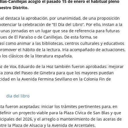
Blas-Canillejas acogió el pasado 15 de enero el habitual pleno
uestro Distrito.
al destaca la aprobación, por unanimidad, de una proposición
enciar la celebración de “El Día del Libro”. Por ello, instan a la
l unas jornadas en un lugar que sea de referencia para futuras
es de El Paraíso o de Canillejas. De esta forma, se
sí como animar a las bibliotecas, centros culturales y educativos
 y promover el hábito de la lectura. Iría acompañado de actuaciones,
los clásicos de la literatura española.
oz de Vox, Eduardo de la Hoz también fueron aprobadas: mejorar
ar la zona del Paseo de Ginebra para que los mayores puedan
cidad en la Avenida Fermina Sevillano en la Colonia Fin de
a fueron aceptadas: iniciar los trámites pertinentes para, en
 definir un proyecto viable para la Plaza Cívica de San Blas y que
ipales del 2026, y el arreglo o mantenimiento de las aceras de
tre la Plaza de Alsacia y la Avenida de Arcentales.