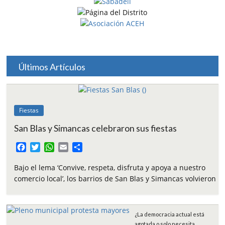
Últimos Artículos
Fiestas
San Blas y Simancas celebraron sus fiestas
F
T
W
E
C
a
w
h
m
o
c
i
a
a
m
Bajo el lema ‘Convive, respeta, disfruta y apoya a nuestro
e
t
t
i
p
comercio local’, los barrios de San Blas y Simancas volvieron
b
t
s
l
a
o
e
A
r
o
r
p
t
¿La democracia actual está
k
p
i
agotada o solo necesita