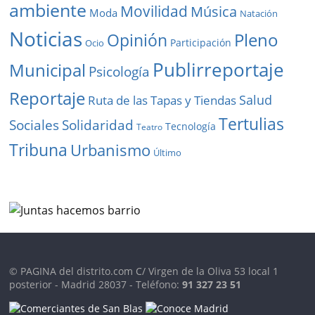
ambiente
Movilidad
Música
Moda
Natación
Noticias
Pleno
Opinión
Participación
Ocio
Publirreportaje
Municipal
Psicología
Reportaje
Salud
Ruta de las Tapas y Tiendas
Tertulias
Solidaridad
Sociales
Tecnología
Teatro
Tribuna
Urbanismo
Último
© PAGINA del distrito.com C/ Virgen de la Oliva 53 local 1
posterior - Madrid 28037 - Teléfono:
91 327 23 51