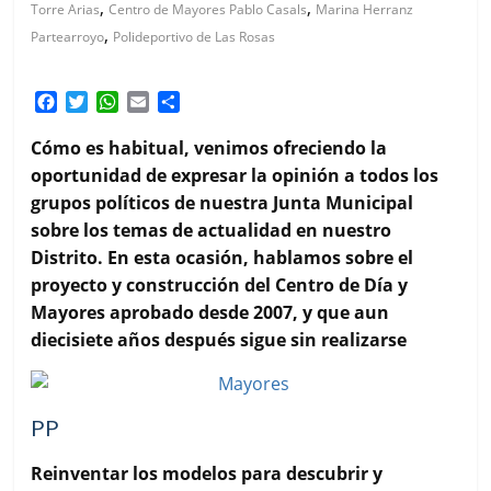
,
,
Torre Arias
Centro de Mayores Pablo Casals
Marina Herranz
,
Partearroyo
Polideportivo de Las Rosas
F
T
W
E
C
a
w
h
m
o
c
i
a
a
m
Cómo es habitual, venimos ofreciendo la
e
t
t
i
p
oportunidad de expresar la opinión a todos los
b
t
s
l
a
grupos políticos de nuestra Junta Municipal
o
e
A
r
sobre los temas de actualidad en nuestro
o
r
p
t
k
p
i
Distrito. En esta ocasión, hablamos sobre el
r
proyecto y construcción del Centro de Día y
Mayores aprobado desde 2007, y que aun
diecisiete años después sigue sin realizarse
PP
Reinventar los modelos para descubrir y