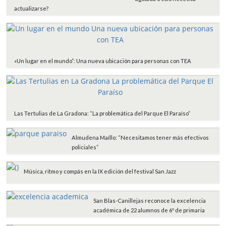
r
actualizarse?
«Un lugar en el mundo”: Una nueva ubicación para personas con TEA
Las Tertulias de La Gradona: “La problemática del Parque El Paraíso”
Almudena Maíllo: “Necesitamos tener más efectivos
policiales”
Música, ritmo y compás en la IX edición del festival San Jazz
San Blas-Canillejas reconoce la excelencia
académica de 22 alumnos de 6º de primaria