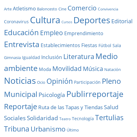
Comercio
Atletismo
Baloncesto
Arte
Cine
Convivencia
Cultura
Deportes
Editorial
Coronavirus
Cursos
Educación
Empleo
Emprendimiento
Entrevista
Establecimientos
Fiestas
Fútbol Sala
Medio
Literatura
Inclusión
Igualdad
Gimnasia
ambiente
Movilidad
Música
Moda
Natación
Noticias
Pleno
Opinión
Participación
Ocio
Publirreportaje
Municipal
Psicología
Reportaje
Salud
Ruta de las Tapas y Tiendas
Tertulias
Solidaridad
Sociales
Tecnología
Teatro
Tribuna
Urbanismo
Último