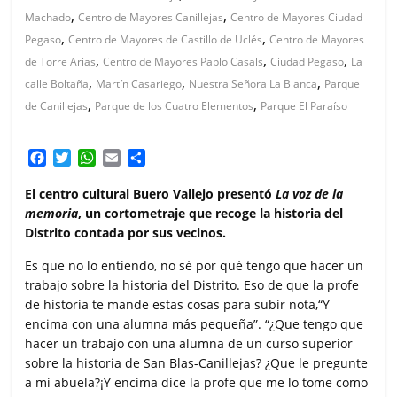
,
,
Machado
Centro de Mayores Canillejas
Centro de Mayores Ciudad
,
,
Pegaso
Centro de Mayores de Castillo de Uclés
Centro de Mayores
,
,
,
de Torre Arias
Centro de Mayores Pablo Casals
Ciudad Pegaso
La
,
,
,
calle Boltaña
Martín Casariego
Nuestra Señora La Blanca
Parque
,
,
de Canillejas
Parque de los Cuatro Elementos
Parque El Paraíso
F
T
W
E
C
a
w
h
m
o
c
i
a
a
m
El centro cultural Buero Vallejo presentó
La voz de la
e
t
t
i
p
memoria
, un cortometraje que recoge la historia del
b
t
s
l
a
Distrito contada por sus vecinos.
o
e
A
r
o
r
p
t
Es que no lo entiendo, no sé por qué tengo que hacer un
k
p
i
trabajo sobre la historia del Distrito. Eso de que la profe
r
de historia te mande estas cosas para subir nota,“Y
encima con una alumna más pequeña”. “¿Que tengo que
hacer un trabajo con una alumna de un curso superior
sobre la historia de San Blas-Canillejas? ¿Que le pregunte
a mi abuela?¡Y encima dice la profe que me lo tome como