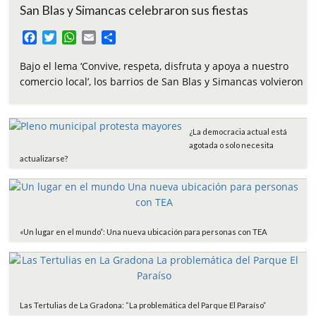
San Blas y Simancas celebraron sus fiestas
F
T
W
E
C
a
w
h
m
o
c
i
a
a
m
Bajo el lema ‘Convive, respeta, disfruta y apoya a nuestro
e
t
t
i
p
comercio local’, los barrios de San Blas y Simancas volvieron
b
t
s
l
a
o
e
A
r
o
r
p
t
¿La democracia actual está
k
p
i
agotada o solo necesita
r
actualizarse?
«Un lugar en el mundo”: Una nueva ubicación para personas con TEA
Las Tertulias de La Gradona: “La problemática del Parque El Paraíso”