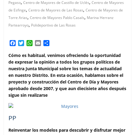
,
,
Pegaso
Centro de Mayores de Castillo de Uclés
Centro de Mayores
,
,
de Esfinge
Centro de Mayores de Las Rosas
Centro de Mayores de
,
,
Torre Arias
Centro de Mayores Pablo Casals
Marina Herranz
,
Partearroyo
Polideportivo de Las Rosas
F
T
W
E
C
a
w
h
m
o
c
i
a
a
m
Cómo es habitual, venimos ofreciendo la oportunidad
e
t
t
i
p
de expresar la opinión a todos los grupos políticos de
b
t
s
l
a
nuestra Junta Municipal sobre los temas de actualidad
o
e
A
r
en nuestro Distrito. En esta ocasión, hablamos sobre el
o
r
p
t
proyecto y construcción del Centro de Día y Mayores
k
p
i
aprobado desde 2007, y que aun diecisiete años después
r
sigue sin realizarse
PP
Reinventar los modelos para descubrir y disfrutar mejor