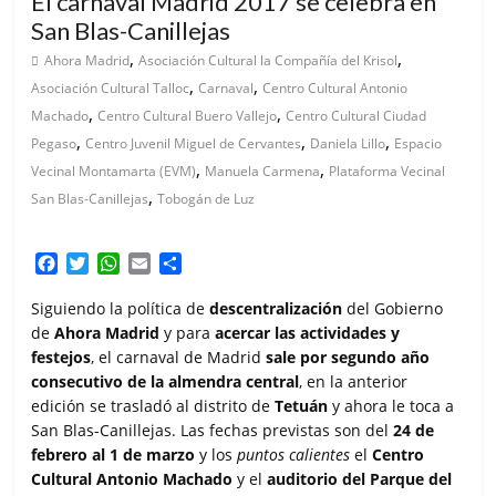
El carnaval Madrid 2017 se celebra en
San Blas-Canillejas
,
,
Ahora Madrid
Asociación Cultural la Compañía del Krisol
,
,
Asociación Cultural Talloc
Carnaval
Centro Cultural Antonio
,
,
Machado
Centro Cultural Buero Vallejo
Centro Cultural Ciudad
,
,
,
Pegaso
Centro Juvenil Miguel de Cervantes
Daniela Lillo
Espacio
,
,
Vecinal Montamarta (EVM)
Manuela Carmena
Plataforma Vecinal
,
San Blas-Canillejas
Tobogán de Luz
F
T
W
E
C
a
w
h
m
o
c
i
a
a
m
Siguiendo la política de
descentralización
del Gobierno
e
t
t
i
p
de
Ahora Madrid
y para
acercar las actividades y
b
t
s
l
a
festejos
, el carnaval de Madrid
sale por segundo año
o
e
A
r
consecutivo de la almendra central
, en la anterior
o
r
p
t
edición se trasladó al distrito de
Tetuán
y ahora le toca a
k
p
i
San Blas-Canillejas. Las fechas previstas son del
24 de
r
febrero al 1 de marzo
y los
puntos calientes
el
Centro
Cultural Antonio Machado
y el
auditorio del Parque del