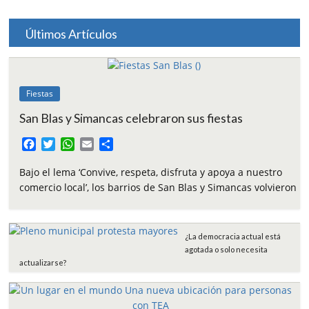
Últimos Artículos
Fiestas
San Blas y Simancas celebraron sus fiestas
F
T
W
E
C
a
w
h
m
o
c
i
a
a
m
Bajo el lema ‘Convive, respeta, disfruta y apoya a nuestro
e
t
t
i
p
comercio local’, los barrios de San Blas y Simancas volvieron
b
t
s
l
a
o
e
A
r
o
r
p
t
¿La democracia actual está
k
p
i
agotada o solo necesita
r
actualizarse?