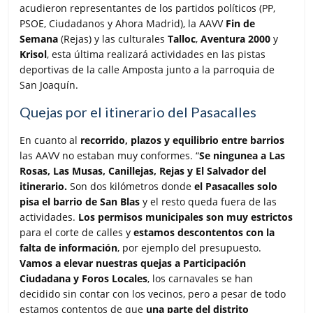
acudieron representantes de los partidos políticos (PP,
PSOE, Ciudadanos y Ahora Madrid), la AAVV
Fin de
Semana
(Rejas) y las culturales
Talloc
,
Aventura 2000
y
Krisol
, esta última realizará actividades en las pistas
deportivas de la calle Amposta junto a la parroquia de
San Joaquín.
Quejas por el itinerario del Pasacalles
En cuanto al
recorrido, plazos y equilibrio entre barrios
las AAVV no estaban muy conformes. “
Se ningunea a Las
Rosas, Las Musas, Canillejas, Rejas y El Salvador del
itinerario.
Son dos kilómetros donde
el Pasacalles solo
pisa el barrio de San Blas
y el resto queda fuera de las
actividades.
Los permisos municipales son muy estrictos
para el corte de calles y
estamos descontentos con la
falta de información
, por ejemplo del presupuesto.
Vamos a elevar nuestras quejas a Participación
Ciudadana y Foros Locales
, los carnavales se han
decidido sin contar con los vecinos, pero a pesar de todo
estamos contentos de que
una parte del distrito