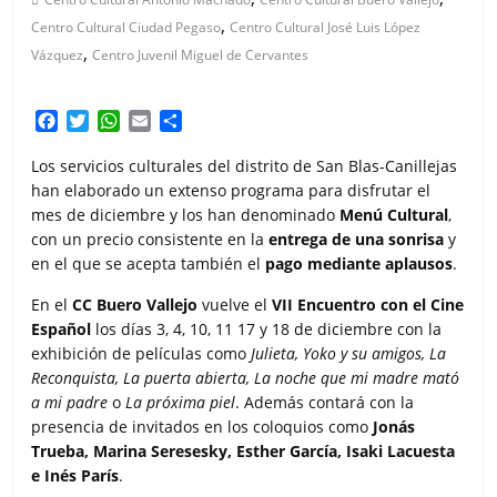
,
Centro Cultural Ciudad Pegaso
Centro Cultural José Luis López
,
Vázquez
Centro Juvenil Miguel de Cervantes
F
T
W
E
C
a
w
h
m
o
c
i
a
a
m
Los servicios culturales del distrito de San Blas-Canillejas
e
t
t
i
p
han elaborado un extenso programa para disfrutar el
b
t
s
l
a
mes de diciembre y los han denominado
Menú Cultural
,
o
e
A
r
con un precio consistente en la
entrega de una sonrisa
y
o
r
p
t
en el que se acepta también el
pago mediante aplausos
.
k
p
i
r
En el
CC Buero Vallejo
vuelve el
VII Encuentro con el Cine
Español
los días 3, 4, 10, 11 17 y 18 de diciembre con la
exhibición de películas como
Julieta, Yoko y su amigos, La
Reconquista, La puerta abierta, La noche que mi madre mató
a mi padre
o
La próxima piel
. Además contará con la
presencia de invitados en los coloquios como
Jonás
Trueba, Marina Seresesky, Esther García, Isaki Lacuesta
e Inés París
.