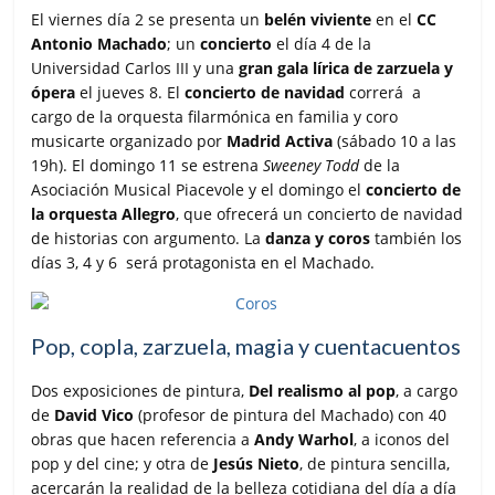
El viernes día 2 se presenta un
belén viviente
en el
CC
Antonio Machado
; un
concierto
el día 4 de la
Universidad Carlos III y una
gran gala lírica de zarzuela y
ópera
el jueves 8. El
concierto de navidad
correrá a
cargo de la orquesta filarmónica en familia y coro
musicarte organizado por
Madrid Activa
(sábado 10 a las
19h). El domingo 11 se estrena
Sweeney Todd
de la
Asociación Musical Piacevole y el domingo el
concierto de
la orquesta Allegro
, que ofrecerá un concierto de navidad
de historias con argumento. La
danza y coros
también los
días 3, 4 y 6 será protagonista en el Machado.
Pop, copla, zarzuela, magia y cuentacuentos
Dos exposiciones de pintura,
Del realismo al pop
, a cargo
de
David Vico
(profesor de pintura del Machado) con 40
obras que hacen referencia a
Andy Warhol
, a iconos del
pop y del cine; y otra de
Jesús Nieto
, de pintura sencilla,
acercarán la realidad de la belleza cotidiana del día a día