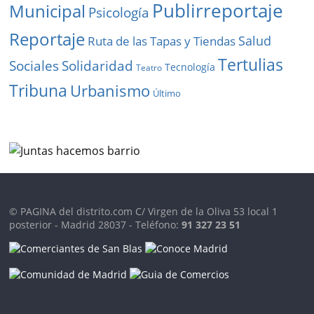
Publirreportaje
Municipal
Psicología
Reportaje
Salud
Ruta de las Tapas y Tiendas
Tertulias
Solidaridad
Sociales
Tecnología
Teatro
Tribuna
Urbanismo
Último
© PAGINA del distrito.com C/ Virgen de la Oliva 53 local 1
posterior - Madrid 28037 - Teléfono:
91 327 23 51