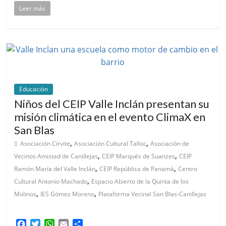
Leer más
Educación
Niños del CEIP Valle Inclán presentan su
misión climática en el evento ClimaX en
San Blas
,
,
Asociación Círvite
Asociación Cultural Talloc
Asociación de
,
,
Vecinos Amistad de Canillejas
CEIP Marqués de Suanzes
CEIP
,
,
Ramón María del Valle Inclán
CEIP República de Panamá
Centro
,
Cultural Antonio Machado
Espacio Abierto de la Quinta de los
,
,
Molinos
IES Gómez Moreno
Plataforma Vecinal San Blas-Canillejas
F
T
W
E
C