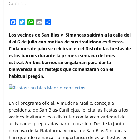
Canillejas
F
T
W
E
C
a
w
h
m
o
c
i
a
a
m
Los vecinos de San Blas y Simancas saldrán a la calle del
e
t
t
i
p
4 al 6 de julio con motivo de sus tradicionales fiestas.
b
t
s
l
a
Cada mes de julio se celebran en el Distrito las fiestas de
o
e
A
r
estos barrios durante la primera semana del mes
o
r
p
t
estival. Ambos barrios se engalanan para dar la
k
p
i
bienvenida a los festejos que comenzarán con el
r
habitual pregón.
En el programa oficial, Almudena Maíllo, concejala
presidenta de San Blas-Canillejas, felicita las fiestas a los
vecinos invitándoles a disfrutar con la gran variedad de
actividades preparadas para la ocasión. Desde la junta
directiva de la Plataforma Vecinal de San Blas-Simancas
han querido remarcar la importancia de estas fiestas, en