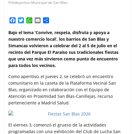
Polideportivo Municipal de San Blas
F
T
W
E
C
a
w
h
m
o
c
i
a
a
m
Bajo el lema ‘Convive, respeta, disfruta y apoya a
e
t
t
i
p
nuestro comercio local’, los barrios de San Blas y
b
t
s
l
a
Simancas volvieron a celebrar del 2 al 5 de julio en el
o
e
A
r
recinto del Parque El Paraíso sus tradicionales fiestas
o
r
p
t
que una vez más sirvieron como punto de encuentro
k
p
i
para todos los vecinos.
r
Como aperitivo, el jueves 2, se celebró un encuentro
comunitario en la caseta de la Plataforma Vecinal San
Blas, organizado en colaboración con el Equipo de
Atención en Proximidad San Blas-Canillejas, recurso
perteneciente a Madrid Salud.
El viernes 3, comenzó el grueso de la actividades
programadas con una exhibición del Club de Lucha San