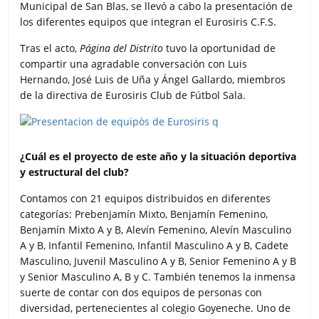
o
e
A
r
Municipal de San Blas, se llevó a cabo la presentación de
o
r
p
t
los diferentes equipos que integran el Eurosiris C.F.S.
k
p
i
r
Tras el acto,
Página del Distrito
tuvo la oportunidad de
compartir una agradable conversación con Luis
Hernando, José Luis de Uña y Ángel Gallardo, miembros
de la directiva de Eurosiris Club de Fútbol Sala.
¿Cuál es el proyecto de este año y la situación deportiva
y estructural del club?
Contamos con 21 equipos distribuidos en diferentes
categorías: Prebenjamín Mixto, Benjamín Femenino,
Benjamín Mixto A y B, Alevín Femenino, Alevín Masculino
A y B, Infantil Femenino, Infantil Masculino A y B, Cadete
Masculino, Juvenil Masculino A y B, Senior Femenino A y B
y Senior Masculino A, B y C. También tenemos la inmensa
suerte de contar con dos equipos de personas con
diversidad, pertenecientes al colegio Goyeneche. Uno de