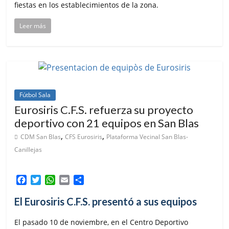
fiestas en los establecimientos de la zona.
Leer más
Fútbol Sala
Eurosiris C.F.S. refuerza su proyecto
deportivo con 21 equipos en San Blas
,
,
CDM San Blas
CFS Eurosiris
Plataforma Vecinal San Blas-
Canillejas
F
T
W
E
C
a
w
h
m
o
c
i
a
a
m
El Eurosiris C.F.S. presentó a sus equipos
e
t
t
i
p
b
t
s
l
a
El pasado 10 de noviembre, en el Centro Deportivo