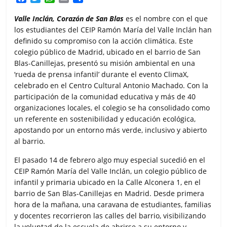
a
w
h
m
o
c
i
a
a
m
Valle Inclán, Corazón de San Blas
es el nombre con el que
e
t
t
i
p
los estudiantes del CEIP Ramón María del Valle Inclán han
b
t
s
l
a
definido su compromiso con la acción climática. Este
o
e
A
r
colegio público de Madrid, ubicado en el barrio de San
o
r
p
t
Blas-Canillejas, presentó su misión ambiental en una
k
p
i
‘rueda de prensa infantil’ durante el evento ClimaX,
r
celebrado en el Centro Cultural Antonio Machado. Con la
participación de la comunidad educativa y más de 40
organizaciones locales, el colegio se ha consolidado como
un referente en sostenibilidad y educación ecológica,
apostando por un entorno más verde, inclusivo y abierto
al barrio.
El pasado 14 de febrero algo muy especial sucedió en el
CEIP Ramón María del Valle Inclán, un colegio público de
infantil y primaria ubicado en la Calle Alconera 1, en el
barrio de San Blas-Canillejas en Madrid. Desde primera
hora de la mañana, una caravana de estudiantes, familias
y docentes recorrieron las calles del barrio, visibilizando
la voluntad de la escuela de abrirse a su entorno y