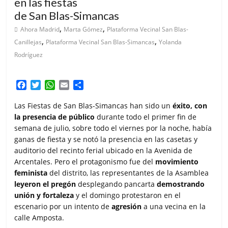
en las fiestas
de San Blas-Simancas
,
,
Ahora Madrid
Marta Gómez
Plataforma Vecinal San Blas-
,
,
Canillejas
Plataforma Vecinal San Blas-Simancas
Yolanda
Rodríguez
F
T
W
E
C
a
w
h
m
o
c
i
a
a
m
Las Fiestas de San Blas-Simancas han sido un
éxito, con
e
t
t
i
p
la presencia de público
durante todo el primer fin de
b
t
s
l
a
semana de julio, sobre todo el viernes por la noche, había
o
e
A
r
ganas de fiesta y se notó la presencia en las casetas y
o
r
p
t
auditorio del recinto ferial ubicado en la Avenida de
k
p
i
Arcentales. Pero el protagonismo fue del
movimiento
r
feminista
del distrito, las representantes de la Asamblea
leyeron el pregón
desplegando pancarta
demostrando
unión y fortaleza
y el domingo protestaron en el
escenario por un intento de
agresión
a una vecina en la
calle Amposta.