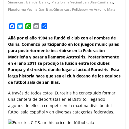
,
,
,
Simancas
Iván del Barrio
Plataforma Vecinal San Blas-Canillejas
,
Plataforma Vecinal San Blas-Simancas
Polideportivo Antonio Mata
F
T
W
E
C
a
w
h
m
o
c
i
a
a
m
Allá por el año 1984 se fundó el club con el nombre de
e
t
t
i
p
Osiris. Comenzó participando en los juegos municipales
b
t
s
l
a
para posteriormente inscribirse en la Federación
o
e
A
r
Madrileña y pasar a llamarse Astrosiris. Posteriormente
o
r
p
t
en el año 2011 se produjo la fusión entre los clubes
k
p
i
Europa y Astrosiris, dando lugar al actual Eurosiris- Esta
r
larga historia hace que sea el club decano de los equipos
de fútbol sala de San Blas.
A través de todos estos, Eurosiris ha conseguido formar
una cantera de deportistas en el Distrito, llegando
algunos de ellos a competir en la máxima división del
fútbol sala español y en diversas categorías federadas.