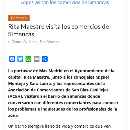
Comercio
Rita Maestre visita los comercios de
Simancas
,
Centro Acuático
Rita Maestre
F
T
W
E
C
a
w
h
m
o
c
i
a
a
m
La portavoz de Más Madrid en el Ayuntamiento de la
e
t
t
i
p
capital, Rita Maestre, junto a los concejales Miguel
b
t
s
l
a
Montejo y Sara Ladra, y los representantes de la
o
e
A
r
Asociación de Comerciantes de San Blas-Canillejas
o
r
p
t
(ACEH), visitaron el barrio de Simancas dónde
k
p
i
conversaron con diferentes comerciantes para conocer
r
los problemas e inquietudes de los profesionales de la
zona
Un barrio siempre lleno de vida y comercios que ven