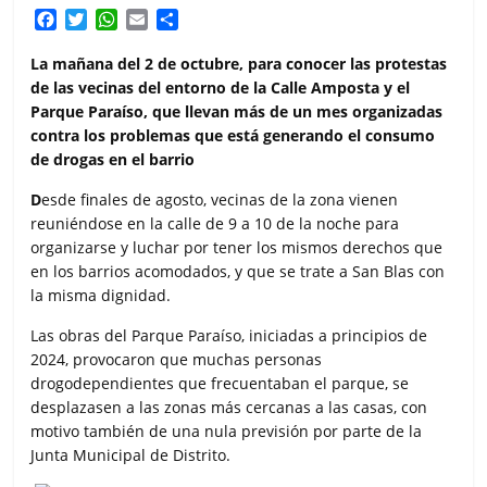
F
T
W
E
C
a
w
h
m
o
c
i
a
a
m
La mañana del 2 de octubre, para conocer las protestas
e
t
t
i
p
de las vecinas del entorno de la Calle Amposta y el
b
t
s
l
a
Parque Paraíso, que llevan más de un mes organizadas
o
e
A
r
contra los problemas que está generando el consumo
o
r
p
t
de drogas en el barrio
k
p
i
r
D
esde finales de agosto, vecinas de la zona vienen
reuniéndose en la calle de 9 a 10 de la noche para
organizarse y luchar por tener los mismos derechos que
en los barrios acomodados, y que se trate a San Blas con
la misma dignidad.
Las obras del Parque Paraíso, iniciadas a principios de
2024, provocaron que muchas personas
drogodependientes que frecuentaban el parque, se
desplazasen a las zonas más cercanas a las casas, con
motivo también de una nula previsión por parte de la
Junta Municipal de Distrito.