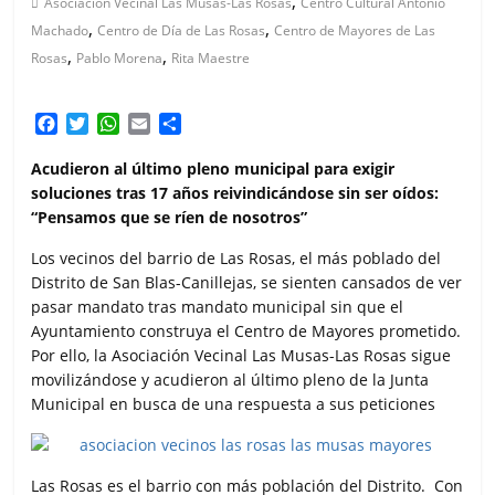
,
Asociación Vecinal Las Musas-Las Rosas
Centro Cultural Antonio
,
,
Machado
Centro de Día de Las Rosas
Centro de Mayores de Las
,
,
Rosas
Pablo Morena
Rita Maestre
F
T
W
E
C
a
w
h
m
o
c
i
a
a
m
Acudieron al último pleno municipal para exigir
e
t
t
i
p
soluciones tras 17 años reivindicándose sin ser oídos:
b
t
s
l
a
“Pensamos que se ríen de nosotros”
o
e
A
r
o
r
p
t
Los vecinos del barrio de Las Rosas, el más poblado del
k
p
i
Distrito de San Blas-Canillejas, se sienten cansados de ver
r
pasar mandato tras mandato municipal sin que el
Ayuntamiento construya el Centro de Mayores prometido.
Por ello, la Asociación Vecinal Las Musas-Las Rosas sigue
movilizándose y acudieron al último pleno de la Junta
Municipal en busca de una respuesta a sus peticiones
Las Rosas es el barrio con más población del Distrito. Con