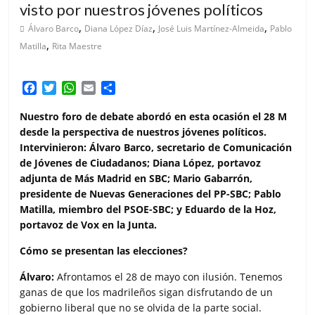
visto por nuestros jóvenes políticos
,
,
,
Álvaro Barco
Diana López Díaz
José Luis Martínez-Almeida
Pablo
,
Matilla
Rita Maestre
F
T
W
E
C
a
w
h
m
o
c
i
a
a
m
Nuestro foro de debate abordó en esta ocasión el 28 M
e
t
t
i
p
desde la perspectiva de nuestros jóvenes políticos.
b
t
s
l
a
Intervinieron: Álvaro Barco, secretario de Comunicación
o
e
A
r
de Jóvenes de Ciudadanos; Diana López, portavoz
o
r
p
t
adjunta de Más Madrid en SBC; Mario Gabarrón,
k
p
i
presidente de Nuevas Generaciones del PP-SBC; Pablo
r
Matilla, miembro del PSOE-SBC; y Eduardo de la Hoz,
portavoz de Vox en la Junta.
Cómo se presentan las elecciones?
Álvaro:
Afrontamos el 28 de mayo con ilusión. Tenemos
ganas de que los madrileños sigan disfrutando de un
gobierno liberal que no se olvida de la parte social.